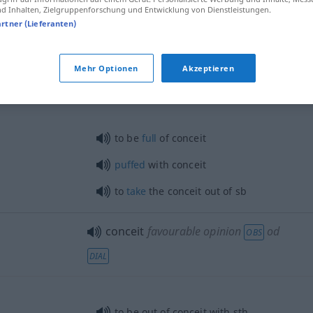
 Inhalten, Zielgruppenforschung und Entwicklung von Dienstleistungen.
artner (Lieferanten)
ung
f
Mehr Optionen
Akzeptieren
to be
full
of conceit
puffed
with conceit
to
take
the conceit out of
sb
conceit
favourable opinion
od
OBS
DIAL
to be out of conceit with
sth