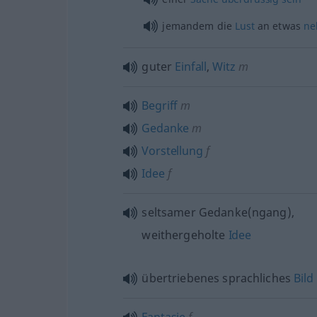
jemandem die
Lust
an
etwas
ne
guter
Einfall
,
Witz
m
Begriff
m
Gedanke
m
Vorstellung
f
Idee
f
seltsamer Gedanke(ngang),
weithergeholte
Idee
übertriebenes sprachliches
Bild