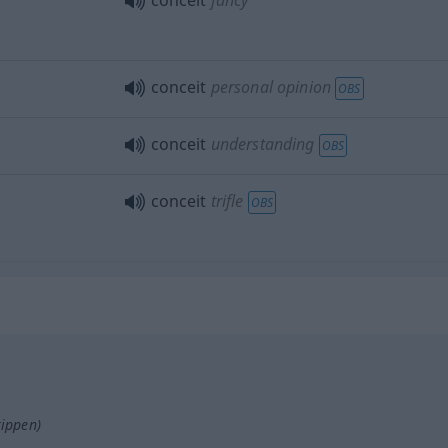
conceit
fancy
conceit
personal opinion
OBS
conceit
understanding
OBS
conceit
trifle
OBS
tippen)