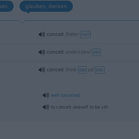
ssen
glauben, denken
conceit
flatter
POET
conceit
understand
OBS
conceit
think
od
OBS
DIAL
well
conceited
to conceit oneself to be
sth