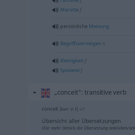
Fantasie
f
Marotte
f
persönliche
Meinung
Begriffsvermögen
n
Kleinigkeit
f
Spielerei
f
„conceit“
: transitive verb
conceit
[kənˈsiːt]
v/t
Übersicht aller Übersetzungen
(Für mehr Details die Übersetzung anklicken/an