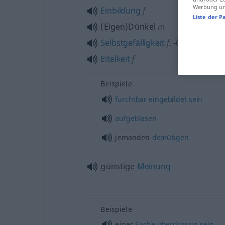
Werbung und
Einbildung
f
Liste der P
(Eigen)Dünkel
m
Selbstgefälligkeit
f
,
-überschätz
Eitelkeit
f
Beispiele
furchtbar
eingebildet
sein
aufgeblasen
jemanden
demütigen
günstige
Meinung
Beispiele
einer
Sache
überdrüssig
sein