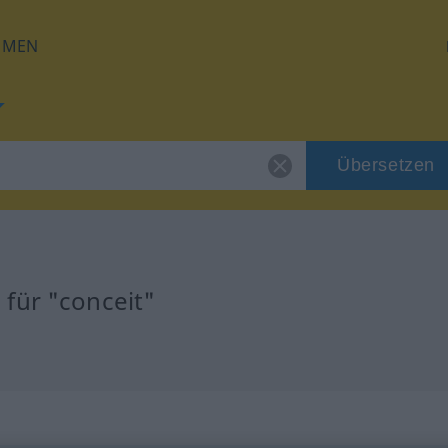
HMEN
Übersetzen
für "conceit"
g