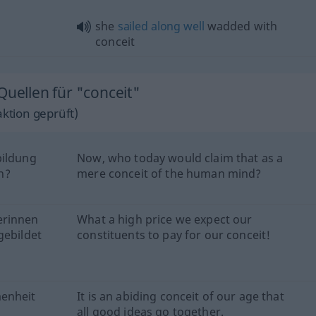
she
sailed
along
well
wadded with
conceit
Quellen für "conceit"
ktion geprüft)
bildung
Now, who today would claim that as a
n?
mere conceit of the human mind?
erinnen
What a high price we expect our
gebildet
constituents to pay for our conceit!
menheit
It is an abiding conceit of our age that
all good ideas go together.