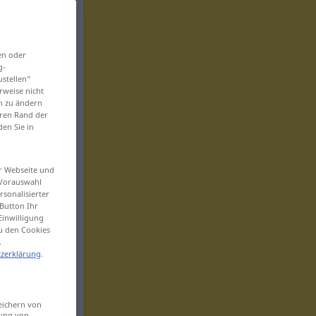
en oder
g-
ustellen“
rweise nicht
en zu ändern
eren Rand der
den Sie in
er Webseite und
 Vorauswahl
sonalisierter
Button Ihr
Einwilligung
zu den Cookies
.
zerklärung
.
eichern von
sung von