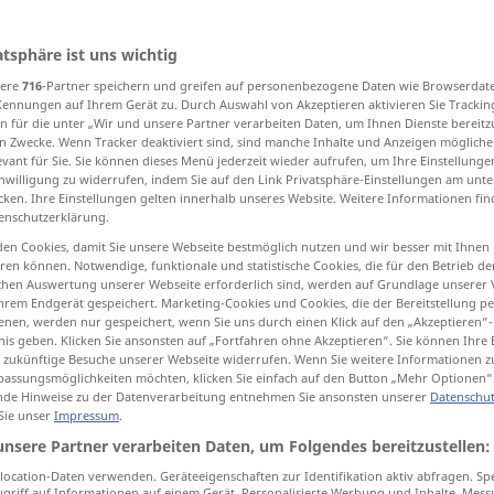
atsphäre ist uns wichtig
sere
716
-Partner speichern und greifen auf personenbezogene Daten wie Browserdat
tippen)
Kennungen auf Ihrem Gerät zu. Durch Auswahl von Akzeptieren aktivieren Sie Trackin
n für die unter „Wir und unsere Partner verarbeiten Daten, um Ihnen Dienste bereitz
kel, Eitelkeit...
günstige Meinung
n Zwecke. Wenn Tracker deaktiviert sind, sind manche Inhalte und Anzeigen mögliche
evant für Sie. Sie können dieses Menü jederzeit wieder aufrufen, um Ihre Einstellung
inwilligung zu widerrufen, indem Sie auf den Link Privatsphäre-Einstellungen am unt
cken. Ihre Einstellungen gelten innerhalb unseres Website. Weitere Informationen fin
danke, Vorstellung, Idee
enschutzerklärung.
en Cookies, damit Sie unsere Webseite bestmöglich nutzen und wir besser mit Ihnen
eholte Idee
Fantasie, Marotte
en können. Notwendige, funktionale und statistische Cookies, die für den Betrieb d
ischen Auswertung unserer Webseite erforderlich sind, werden auf Grundlage unserer
hrem Endgerät gespeichert. Marketing-Cookies und Cookies, die der Bereitstellung per
fsvermögen
Kleinigkeit, Spielerei
nen, werden nur gespeichert, wenn Sie uns durch einen Klick auf den „Akzeptieren“-
nis geben. Klicken Sie ansonsten auf „Fortfahren ohne Akzeptieren“. Sie können Ihre 
ür zukünftige Besuche unserer Webseite widerrufen. Wenn Sie weitere Informationen 
assungsmöglichkeiten möchten, klicken Sie einfach auf den Button „Mehr Optionen“
de Hinweise zu der Datenverarbeitung entnehmen Sie ansonsten unserer
Datenschut
 Sie unser
Impressum
.
unsere Partner verarbeiten Daten, um Folgendes bereitzustellen:
ocation-Daten verwenden. Geräteeigenschaften zur Identifikation aktiv abfragen. Sp
conceit
arrogance
griff auf Informationen auf einem Gerät. Personalisierte Werbung und Inhalte, Mes