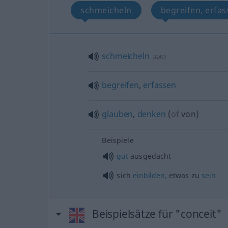
schmeicheln
begreifen, erfa
schmeicheln
(
DAT
)
begreifen
,
erfassen
glauben
,
denken
(
of
von
)
Beispiele
gut
ausgedacht
sich
einbilden,
etwas
zu
sein
Beispielsätze für "conceit"