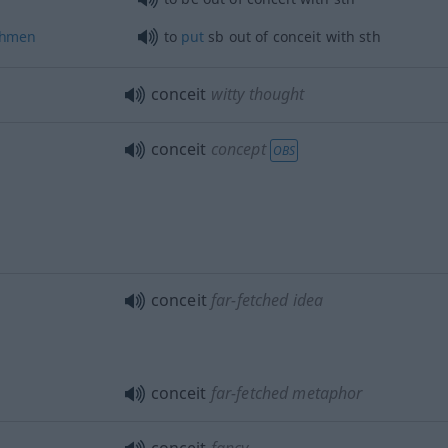
hmen
to
put
sb
out of conceit with
sth
conceit
witty thought
conceit
concept
OBS
conceit
far-fetched idea
conceit
far-fetched metaphor