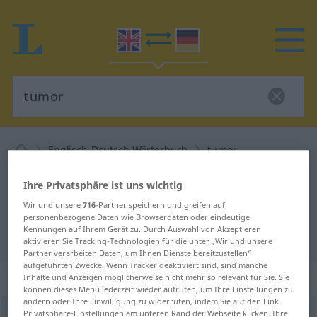
Englisch-Deutsch Wörterbuch
tumor
Englisch-Deutsch Übersetzung für
Ihre Privatsphäre ist uns wichtig
"tumor"
Wir und unsere
716
-Partner speichern und greifen auf
personenbezogene Daten wie Browserdaten oder eindeutige
Kennungen auf Ihrem Gerät zu. Durch Auswahl von Akzeptieren
"tumor" Deutsch Übersetzung
aktivieren Sie Tracking-Technologien für die unter „Wir und unsere
Partner verarbeiten Daten, um Ihnen Dienste bereitzustellen“
aufgeführten Zwecke. Wenn Tracker deaktiviert sind, sind manche
„tumor“
Inhalte und Anzeigen möglicherweise nicht mehr so relevant für Sie. Sie
können dieses Menü jederzeit wieder aufrufen, um Ihre Einstellungen zu
ändern oder Ihre Einwilligung zu widerrufen, indem Sie auf den Link
tumor
Privatsphäre-Einstellungen am unteren Rand der Webseite klicken. Ihre
,
tumour
[ˈtjuːmə(r)]
a.
[ˈtuː-]
s
besonders
US
BR