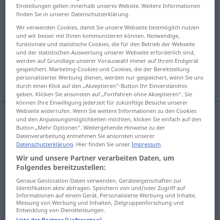
Einstellungen gelten innerhalb unseres Website. Weitere Informationen
finden Sie in unserer Datenschutzerklärung.
Übersicht aller Übersetzungen
Wir verwenden Cookies, damit Sie unsere Webseite bestmöglich nutzen
(Für mehr Details die Übersetzung anklicken/antippen)
und wir besser mit Ihnen kommunizieren können. Notwendige,
funktionale und statistische Cookies, die für den Betrieb der Webseite
Tumor, Geschwulst
und der statistischen Auswertung unserer Webseite erforderlich sind,
werden auf Grundlage unserer Vorauswahl immer auf Ihrem Endgerät
gespeichert. Marketing-Cookies und Cookies, die der Bereitstellung
Aufgeblasenheit, Schwulst
personalisierter Werbung dienen, werden nur gespeichert, wenn Sie uns
durch einen Klick auf den „Akzeptieren“-Button Ihr Einverständnis
geben. Klicken Sie ansonsten auf „Fortfahren ohne Akzeptieren“. Sie
können Ihre Einwilligung jederzeit für zukünftige Besuche unserer
Webseite widerrufen. Wenn Sie weitere Informationen zu den Cookies
und den Anpassungsmöglichkeiten möchten, klicken Sie einfach auf den
Tumor
m
tumor
Button „Mehr Optionen“. Weitergehende Hinweise zu der
MED
Datenverarbeitung entnehmen Sie ansonsten unserer
Datenschutzerklärung
. Hier finden Sie unser
Impressum
.
Geschwulst
f
tumor
MED
Wir und unsere Partner verarbeiten Daten, um
Folgendes bereitzustellen:
Genaue Geolocation-Daten verwenden. Geräteeigenschaften zur
Identifikation aktiv abfragen. Speichern von und/oder Zugriff auf
Informationen auf einem Gerät. Personalisierte Werbung und Inhalte,
Aufgeblasenheit
f
tumor
FIG
OBS
Messung von Werbung und Inhalten, Zielgruppenforschung und
Entwicklung von Dienstleistungen.
Liste der Partner (Lieferanten)