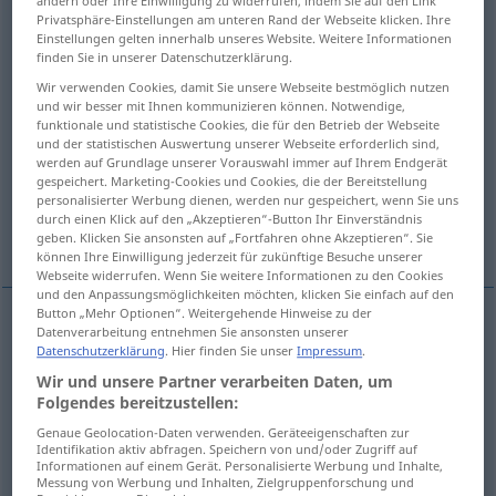
ändern oder Ihre Einwilligung zu widerrufen, indem Sie auf den Link
Privatsphäre-Einstellungen am unteren Rand der Webseite klicken. Ihre
Übersicht aller Übersetzungen
Einstellungen gelten innerhalb unseres Website. Weitere Informationen
finden Sie in unserer Datenschutzerklärung.
(Für mehr Details die Übersetzung anklicken/antippen)
Wir verwenden Cookies, damit Sie unsere Webseite bestmöglich nutzen
und wir besser mit Ihnen kommunizieren können. Notwendige,
gütig, huldvoll
günstig, wohltuend
funktionale und statistische Cookies, die für den Betrieb der Webseite
und der statistischen Auswertung unserer Webseite erforderlich sind,
werden auf Grundlage unserer Vorauswahl immer auf Ihrem Endgerät
mild, zuträglich
gutartig, gelind, leicht
gespeichert. Marketing-Cookies und Cookies, die der Bereitstellung
personalisierter Werbung dienen, werden nur gespeichert, wenn Sie uns
durch einen Klick auf den „Akzeptieren“-Button Ihr Einverständnis
leicht verträglich
geben. Klicken Sie ansonsten auf „Fortfahren ohne Akzeptieren“. Sie
können Ihre Einwilligung jederzeit für zukünftige Besuche unserer
Webseite widerrufen. Wenn Sie weitere Informationen zu den Cookies
und den Anpassungsmöglichkeiten möchten, klicken Sie einfach auf den
Button „Mehr Optionen“. Weitergehende Hinweise zu der
Datenverarbeitung entnehmen Sie ansonsten unserer
gütig
, huldvoll
benign
Datenschutzerklärung
. Hier finden Sie unser
Impressum
.
Wir und unsere Partner verarbeiten Daten, um
Folgendes bereitzustellen:
günstig
,
wohltuend
benign
favourable
FIG
Genaue Geolocation-Daten verwenden. Geräteeigenschaften zur
Identifikation aktiv abfragen. Speichern von und/oder Zugriff auf
Informationen auf einem Gerät. Personalisierte Werbung und Inhalte,
Messung von Werbung und Inhalten, Zielgruppenforschung und