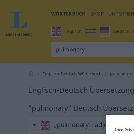
WÖRTERBUCH
SHOP
UNTERNE
Englisch
Deutsch
Englisch-Deutsch Wörterbuch
pulmonary
Englisch-Deutsch Übersetzung
"pulmonary" Deutsch Überset
„pulmonary“
: adjective
Ihre Priv