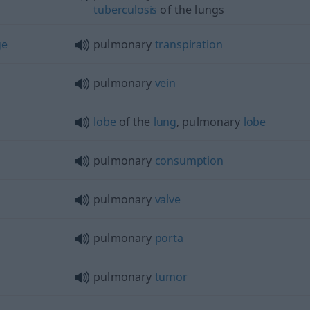
tuberculosis
of the lungs
ge
pulmonary
transpiration
pulmonary
vein
lobe
of the
lung
, pulmonary
lobe
pulmonary
consumption
pulmonary
valve
pulmonary
porta
pulmonary
tumor