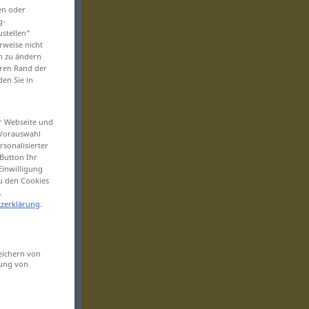
en oder
g-
ustellen“
rweise nicht
en zu ändern
eren Rand der
den Sie in
er Webseite und
 Vorauswahl
sonalisierter
Button Ihr
Einwilligung
zu den Cookies
.
zerklärung
.
eichern von
sung von