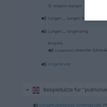
Beispiele anzeigen
Lungen…, Lungen habend
Lungen…, lungenartig
Beispiele
(mancher Schneck
Lungensack
lungenkrank
Beispielsätze für "pulmona
Lungentuberkulose
,
Schwindsucht
, P