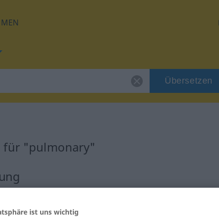
HMEN
Übersetzen
 für "pulmonary"
zung
atsphäre ist uns wichtig