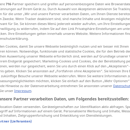
sere
716
-Partner speichern und greifen auf personenbezogene Daten wie Browserdat
Kennungen auf Ihrem Gerät zu. Durch Auswahl von Akzeptieren aktivieren Sie Trackin
n für die unter „Wir und unsere Partner verarbeiten Daten, um Ihnen Dienste bereitz
n Zwecke. Wenn Tracker deaktiviert sind, sind manche Inhalte und Anzeigen mögliche
evant für Sie. Sie können dieses Menü jederzeit wieder aufrufen, um Ihre Einstellung
tippen)
inwilligung zu widerrufen, indem Sie auf den Link Privatsphäre-Einstellungen am unt
cken. Ihre Einstellungen gelten innerhalb unseres Website. Weitere Informationen fin
habend
Lungen…, lungenartig
enschutzerklärung.
en Cookies, damit Sie unsere Webseite bestmöglich nutzen und wir besser mit Ihnen
en können. Notwendige, funktionale und statistische Cookies, die für den Betrieb d
ischen Auswertung unserer Webseite erforderlich sind, werden auf Grundlage unserer
hrem Endgerät gespeichert. Marketing-Cookies und Cookies, die der Bereitstellung per
nen, werden nur gespeichert, wenn Sie uns durch einen Klick auf den „Akzeptieren“-
nis geben. Klicken Sie ansonsten auf „Fortfahren ohne Akzeptieren“. Sie können Ihre 
ür zukünftige Besuche unserer Webseite widerrufen. Wenn Sie weitere Informationen 
pulmonary
assungsmöglichkeiten möchten, klicken Sie einfach auf den Button „Mehr Optionen“
de Hinweise zu der Datenverarbeitung entnehmen Sie ansonsten unserer
Datenschut
 Sie unser
Impressum
.
unsere Partner verarbeiten Daten, um Folgendes bereitzustellen:
pulmonary
artery
ocation-Daten verwenden. Geräteeigenschaften zur Identifikation aktiv abfragen. Sp
griff auf Informationen auf einem Gerät. Personalisierte Werbung und Inhalte, Mes
islauf
pulmonary
circulation
 Inhalten, Zielgruppenforschung und Entwicklung von Dienstleistungen.
artner (Lieferanten)
pulmonary
disease