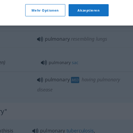
Mehr Optionen
Akzeptieren
pulmonary
possessing lungs
pulmonary
resembling lungs
en)
pulmonary
sac
pulmonary
having pulmonary
MED
disease
ry"
hthisis
pulmonary
tuberculosis
,