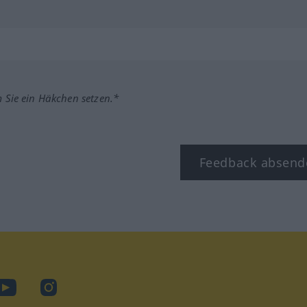
m Sie ein Häkchen setzen.*
Feedback absend
ook
YouTube
Instagram