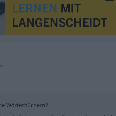
h?
ine Wörterbüchern?