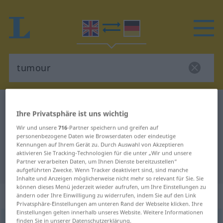
Englisch-Deutsch Wörterbuch
tumour
Ihre Privatsphäre ist uns wichtig
Englisch-Deutsch Übersetzung für
Wir und unsere
716
-Partner speichern und greifen auf
"tumour"
personenbezogene Daten wie Browserdaten oder eindeutige
Kennungen auf Ihrem Gerät zu. Durch Auswahl von Akzeptieren
aktivieren Sie Tracking-Technologien für die unter „Wir und unsere
Partner verarbeiten Daten, um Ihnen Dienste bereitzustellen“
"tumour" Deutsch Übersetzung
aufgeführten Zwecke. Wenn Tracker deaktiviert sind, sind manche
Inhalte und Anzeigen möglicherweise nicht mehr so relevant für Sie. Sie
können dieses Menü jederzeit wieder aufrufen, um Ihre Einstellungen zu
„tumour“
ändern oder Ihre Einwilligung zu widerrufen, indem Sie auf den Link
Privatsphäre-Einstellungen am unteren Rand der Webseite klicken. Ihre
Einstellungen gelten innerhalb unseres Website. Weitere Informationen
tumour
finden Sie in unserer Datenschutzerklärung.
besonders
BR