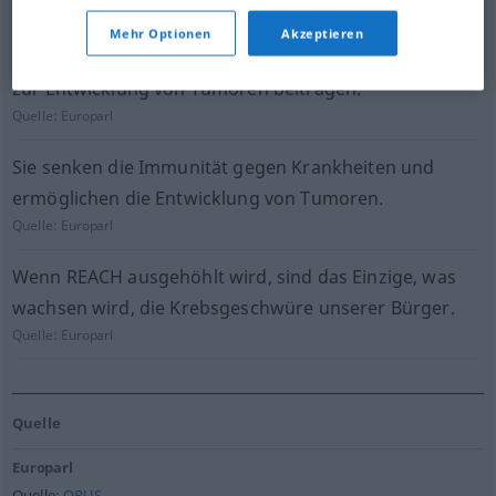
Quelle:
Europarl
Mehr Optionen
Akzeptieren
Auch kleinste Belastungen mit diesen Stoffen können
zur Entwicklung von Tumoren beitragen.
Quelle:
Europarl
Sie senken die Immunität gegen Krankheiten und
ermöglichen die Entwicklung von Tumoren.
Quelle:
Europarl
Wenn REACH ausgehöhlt wird, sind das Einzige, was
wachsen wird, die Krebsgeschwüre unserer Bürger.
Quelle:
Europarl
Quelle
Europarl
Quelle:
OPUS