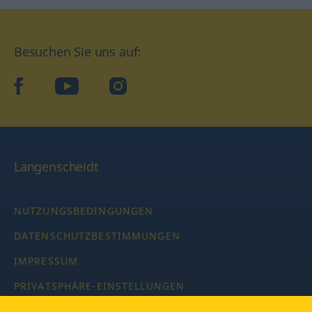
Besuchen Sie uns auf:
facebook
YouTube
Instagram
Langenscheidt
NUTZUNGSBEDINGUNGEN
DATENSCHUTZBESTIMMUNGEN
IMPRESSUM
PRIVATSPHÄRE-EINSTELLUNGEN
LATEINWÖRTERBUCH MIT CODE