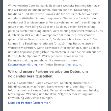
Wir verwenden Cookies, damit Sie unsere Webseite bestmöglich nutzen
Übersicht aller Übersetzungen
und wir besser mit Ihnen kommunizieren können. Notwendige,
funktionale und statistische Cookies, die für den Betrieb der Webseite
(Für mehr Details die Übersetzung anklicken/antippen)
und der statistischen Auswertung unserer Webseite erforderlich sind,
werden auf Grundlage unserer Vorauswahl immer auf Ihrem Endgerät
gespeichert. Marketing-Cookies und Cookies, die der Bereitstellung
personalisierter Werbung dienen, werden nur gespeichert, wenn Sie uns
durch einen Klick auf den „Akzeptieren“-Button Ihr Einverständnis
geben. Klicken Sie ansonsten auf „Fortfahren ohne Akzeptieren“. Sie
für
besonders
tumor
tumour
→ siehe „
“
BR
können Ihre Einwilligung jederzeit für zukünftige Besuche unserer
Webseite widerrufen. Wenn Sie weitere Informationen zu den Cookies
und den Anpassungsmöglichkeiten möchten, klicken Sie einfach auf den
Button „Mehr Optionen“. Weitergehende Hinweise zu der
Datenverarbeitung entnehmen Sie ansonsten unserer
Beispielsätze aus externen Quellen
Datenschutzerklärung
. Hier finden Sie unser
Impressum
.
für "tumour"
Wir und unsere Partner verarbeiten Daten, um
Folgendes bereitzustellen:
(nicht von der Langenscheidt Redaktion
Genaue Geolocation-Daten verwenden. Geräteeigenschaften zur
geprüft)
Identifikation aktiv abfragen. Speichern von und/oder Zugriff auf
Informationen auf einem Gerät. Personalisierte Werbung und Inhalte,
Messung von Werbung und Inhalten, Zielgruppenforschung und
Entwicklung von Dienstleistungen.
Böswillige Tumorerkrankungen sind die
Liste der Partner (Lieferanten)
zweithäufigste Todesursache bei Kindern.