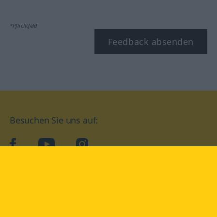
*Pflichtfeld
Feedback absenden
Besuchen Sie uns auf:
facebook
YouTube
Instagram
Langenscheidt