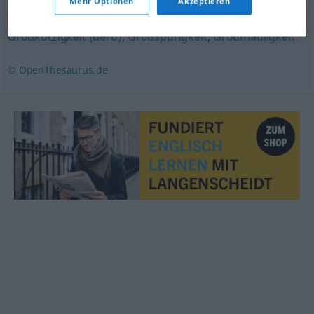
Mehr Optionen
Akzeptieren
Großkotzigkeit (derb)
,
Großspurigkeit
,
Großmäuligkeit
© OpenThesaurus.de