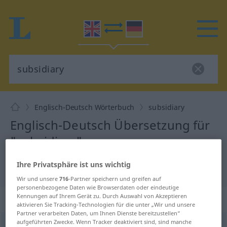
Englisch-Deutsch Wörterbuch
subsidiary
Englisch-Deutsch Übersetzung für
"subsidiary"
Ihre Privatsphäre ist uns wichtig
"subsidiary" Deutsch Übersetzung
Wir und unsere
716
-Partner speichern und greifen auf
personenbezogene Daten wie Browserdaten oder eindeutige
Kennungen auf Ihrem Gerät zu. Durch Auswahl von Akzeptieren
„subsidiary“
: adjective
aktivieren Sie Tracking-Technologien für die unter „Wir und unsere
Partner verarbeiten Daten, um Ihnen Dienste bereitzustellen“
aufgeführten Zwecke. Wenn Tracker deaktiviert sind, sind manche
subsidiary
[səbˈsidjəri]
[-dieri]
adj
BR
US