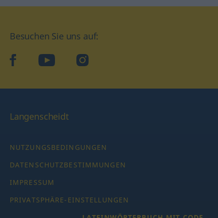
Besuchen Sie uns auf:
facebook
YouTube
Instagram
Langenscheidt
NUTZUNGSBEDINGUNGEN
DATENSCHUTZBESTIMMUNGEN
IMPRESSUM
PRIVATSPHÄRE-EINSTELLUNGEN
LATEINWÖRTERBUCH MIT CODE