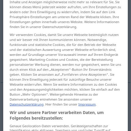
Inhalte und Anzeigen möglicherweise nicht mehr so relevant für Sie. Sie
können dieses Menü jederzeit wieder aufrufen, um Ihre Einstellungen zu
Übersicht aller Übersetzungen
ändern oder Ihre Einwilligung zu widerrufen, indem Sie auf den Link
Privatsphäre-Einstellungen am unteren Rand der Webseite klicken. Ihre
(Für mehr Details die Übersetzung anklicken/antippen)
Einstellungen gelten innerhalb unseres Website. Weitere Informationen
finden Sie in unserer Datenschutzerklärung.
subsidiär, Hilfs…, Aushilfs…, Unterstützungs…,
Wir verwenden Cookies, damit Sie unsere Webseite bestmöglich nutzen
Subsidien…
und wir besser mit Ihnen kommunizieren können. Notwendige,
funktionale und statistische Cookies, die für den Betrieb der Webseite
und der statistischen Auswertung unserer Webseite erforderlich sind,
untergeordnet, Neben…
werden auf Grundlage unserer Vorauswahl immer auf Ihrem Endgerät
gespeichert. Marketing-Cookies und Cookies, die der Bereitstellung
personalisierter Werbung dienen, werden nur gespeichert, wenn Sie uns
behilflich, ergänzend
durch einen Klick auf den „Akzeptieren“-Button Ihr Einverständnis
geben. Klicken Sie ansonsten auf „Fortfahren ohne Akzeptieren“. Sie
können Ihre Einwilligung jederzeit für zukünftige Besuche unserer
Webseite widerrufen. Wenn Sie weitere Informationen zu den Cookies
und den Anpassungsmöglichkeiten möchten, klicken Sie einfach auf den
Button „Mehr Optionen“. Weitergehende Hinweise zu der
subsidiär
,
Hilfs…
, Aushilfs…, Unterstützungs…,
Datenverarbeitung entnehmen Sie ansonsten unserer
Datenschutzerklärung
. Hier finden Sie unser
Impressum
.
Subsidien…
subsidiary
auxiliary
Wir und unsere Partner verarbeiten Daten, um
Folgendes bereitzustellen:
Genaue Geolocation-Daten verwenden. Geräteeigenschaften zur
Identifikation aktiv abfragen. Speichern von und/oder Zugriff auf