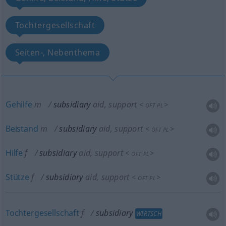
Tochtergesellschaft
Seiten-, Nebenthema
Gehilfe
m
subsidiary
aid, support
<
>
OFT
PL
Beistand
m
subsidiary
aid, support
<
>
OFT
PL
Hilfe
f
subsidiary
aid, support
<
>
OFT
PL
Stütze
f
subsidiary
aid, support
<
>
OFT
PL
Tochtergesellschaft
f
subsidiary
WIRTSCH