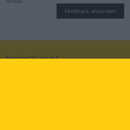
*Pflichtfeld
Feedback absenden
Besuchen Sie uns auf:
facebook
YouTube
Instagram
Langenscheidt
NUTZUNGSBEDINGUNGEN