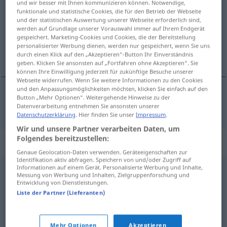
und wir besser mit Ihnen kommunizieren können. Notwendige,
funktionale und statistische Cookies, die für den Betrieb der Webseite
Übersicht aller Übersetzungen
und der statistischen Auswertung unserer Webseite erforderlich sind,
werden auf Grundlage unserer Vorauswahl immer auf Ihrem Endgerät
(Für mehr Details die Übersetzung anklicken/antippen)
gespeichert. Marketing-Cookies und Cookies, die der Bereitstellung
personalisierter Werbung dienen, werden nur gespeichert, wenn Sie uns
Infanterist
durch einen Klick auf den „Akzeptieren“-Button Ihr Einverständnis
geben. Klicken Sie ansonsten auf „Fortfahren ohne Akzeptieren“. Sie
können Ihre Einwilligung jederzeit für zukünftige Besuche unserer
Webseite widerrufen. Wenn Sie weitere Informationen zu den Cookies
und den Anpassungsmöglichkeiten möchten, klicken Sie einfach auf den
Button „Mehr Optionen“. Weitergehende Hinweise zu der
Infanterist
m
foot soldier
MIL
Datenverarbeitung entnehmen Sie ansonsten unserer
Datenschutzerklärung
. Hier finden Sie unser
Impressum
.
Wir und unsere Partner verarbeiten Daten, um
Folgendes bereitzustellen:
Synonyme für "foot soldier"
Genaue Geolocation-Daten verwenden. Geräteeigenschaften zur
Identifikation aktiv abfragen. Speichern von und/oder Zugriff auf
Informationen auf einem Gerät. Personalisierte Werbung und Inhalte,
Messung von Werbung und Inhalten, Zielgruppenforschung und
subordinate
,
underling
,
subsidiary
Entwicklung von Dienstleistungen.
Liste der Partner (Lieferanten)
footslogger
,
infantryman
,
marcher
Mehr Optionen
Akzeptieren
© Princeton University