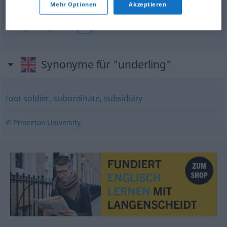
Mehr Optionen
Akzeptieren
unterwürfiger
Mensch
, Kriecher(in)
underling
obsequious person
OBS
Synonyme für "underling"
foot soldier
,
subordinate
,
subsidiary
© Princeton University