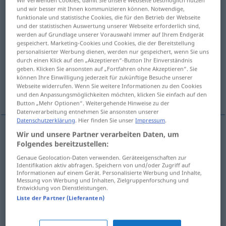
Wir verwenden Cookies, damit Sie unsere Webseite bestmöglich nutzen
und wir besser mit Ihnen kommunizieren können. Notwendige,
Übersicht aller Übersetzungen
funktionale und statistische Cookies, die für den Betrieb der Webseite
und der statistischen Auswertung unserer Webseite erforderlich sind,
(Für mehr Details die Übersetzung anklicken/antippen)
werden auf Grundlage unserer Vorauswahl immer auf Ihrem Endgerät
gespeichert. Marketing-Cookies und Cookies, die der Bereitstellung
Gehilfin, Untergebener, Untergeordnete,
personalisierter Werbung dienen, werden nur gespeichert, wenn Sie uns
durch einen Klick auf den „Akzeptieren“-Button Ihr Einverständnis
Handlanger, Gehilfe
geben. Klicken Sie ansonsten auf „Fortfahren ohne Akzeptieren“. Sie
können Ihre Einwilligung jederzeit für zukünftige Besuche unserer
Webseite widerrufen. Wenn Sie weitere Informationen zu den Cookies
unterwürfiger Mensch, Kriecherin
und den Anpassungsmöglichkeiten möchten, klicken Sie einfach auf den
Button „Mehr Optionen“. Weitergehende Hinweise zu der
Datenverarbeitung entnehmen Sie ansonsten unserer
Datenschutzerklärung
. Hier finden Sie unser
Impressum
.
Wir und unsere Partner verarbeiten Daten, um
Untergebene(r), Untergeordnete(r),
Folgendes bereitzustellen:
Genaue Geolocation-Daten verwenden. Geräteeigenschaften zur
Handlanger(in),
Gehilfe
m
underling
Identifikation aktiv abfragen. Speichern von und/oder Zugriff auf
Informationen auf einem Gerät. Personalisierte Werbung und Inhalte,
Messung von Werbung und Inhalten, Zielgruppenforschung und
Gehilfin
f
underling
Entwicklung von Dienstleistungen.
Liste der Partner (Lieferanten)