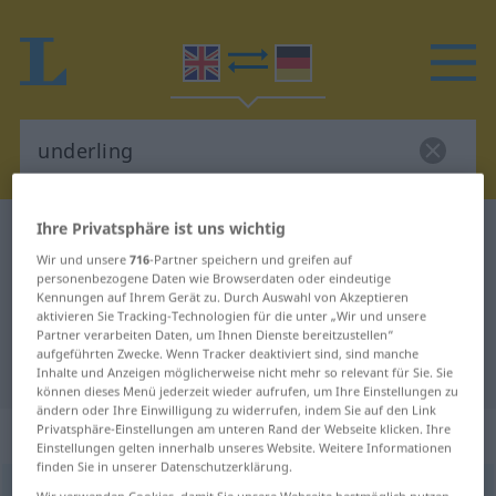
Ihre Privatsphäre ist uns wichtig
Englisch-Deutsch Wörterbuch
underling
Wir und unsere
716
-Partner speichern und greifen auf
Englisch-Deutsch Übersetzung für
personenbezogene Daten wie Browserdaten oder eindeutige
Kennungen auf Ihrem Gerät zu. Durch Auswahl von Akzeptieren
"underling"
aktivieren Sie Tracking-Technologien für die unter „Wir und unsere
Partner verarbeiten Daten, um Ihnen Dienste bereitzustellen“
aufgeführten Zwecke. Wenn Tracker deaktiviert sind, sind manche
"underling" Deutsch Übersetzung
Inhalte und Anzeigen möglicherweise nicht mehr so relevant für Sie. Sie
können dieses Menü jederzeit wieder aufrufen, um Ihre Einstellungen zu
ändern oder Ihre Einwilligung zu widerrufen, indem Sie auf den Link
„underling“
: noun
Privatsphäre-Einstellungen am unteren Rand der Webseite klicken. Ihre
Einstellungen gelten innerhalb unseres Website. Weitere Informationen
finden Sie in unserer Datenschutzerklärung.
underling
[ˈʌndə(r)liŋ]
s