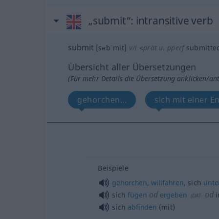
„submit“
: intransitive verb
submit
[səbˈmit]
v/i
<
prät
u.
pperf
submitte
Übersicht aller Übersetzungen
(Für mehr Details die Übersetzung anklicken/an
gehorchen...
sich mit einer E
Beispiele
gehorchen
,
willfahren
, sich
unte
od
od
sich
fügen
ergeben
i
(
DAT
sich
abfinden
(mit)