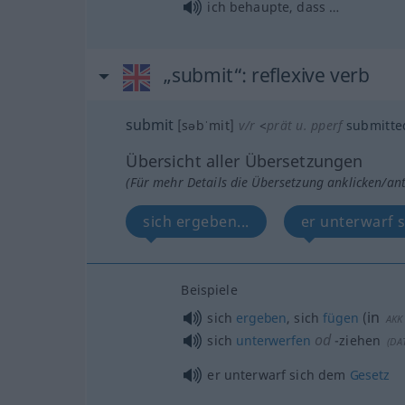
ich behaupte, dass …
„submit“
: reflexive verb
submit
[səbˈmit]
v/r
<
prät
u.
pperf
submitte
Übersicht aller Übersetzungen
(Für mehr Details die Übersetzung anklicken/an
sich ergeben...
er unterwarf s
Beispiele
in
sich
ergeben
, sich
fügen
(
AKK
od
sich
unterwerfen
-ziehen
(
DA
er unterwarf sich dem
Gesetz