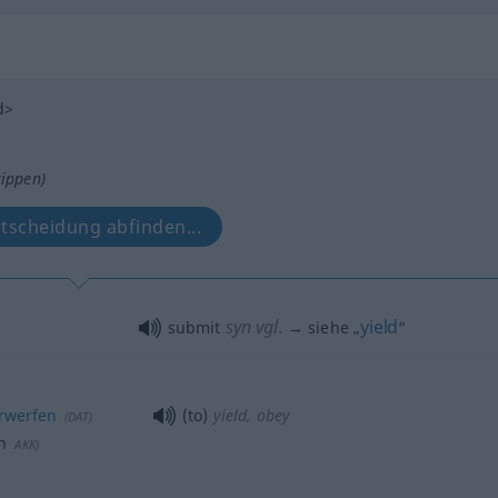
d
>
tippen)
ntscheidung abfinden...
syn vgl.
yield
submit
→ siehe „
“
rwerfen
(to)
yield, obey
(
DAT
)
n
AKK
)