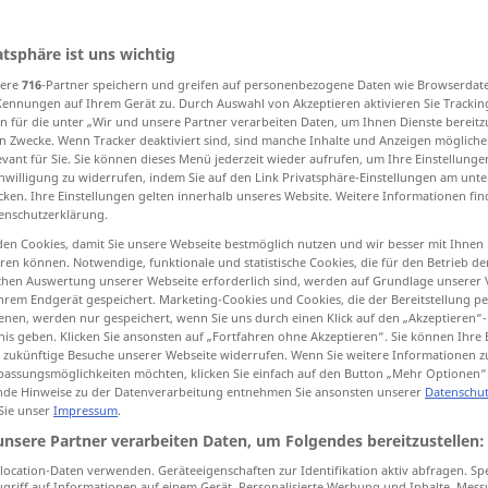
d
>
atsphäre ist uns wichtig
sere
716
-Partner speichern und greifen auf personenbezogene Daten wie Browserdat
tippen)
Kennungen auf Ihrem Gerät zu. Durch Auswahl von Akzeptieren aktivieren Sie Trackin
n für die unter „Wir und unsere Partner verarbeiten Daten, um Ihnen Dienste bereitz
unterbreiten, vortragen, -legen
n Zwecke. Wenn Tracker deaktiviert sind, sind manche Inhalte und Anzeigen mögliche
evant für Sie. Sie können dieses Menü jederzeit wieder aufrufen, um Ihre Einstellung
inwilligung zu widerrufen, indem Sie auf den Link Privatsphäre-Einstellungen am unt
cken. Ihre Einstellungen gelten innerhalb unseres Website. Weitere Informationen fin
, anheimstellen, behaupten
einreichen
enschutzerklärung.
en Cookies, damit Sie unsere Webseite bestmöglich nutzen und wir besser mit Ihnen
en können. Notwendige, funktionale und statistische Cookies, die für den Betrieb d
ischen Auswertung unserer Webseite erforderlich sind, werden auf Grundlage unserer
(
to
)
submit
subject, expose
hrem Endgerät gespeichert. Marketing-Cookies und Cookies, die der Bereitstellung per
DAT
nen, werden nur gespeichert, wenn Sie uns durch einen Klick auf den „Akzeptieren“-
nis geben. Klicken Sie ansonsten auf „Fortfahren ohne Akzeptieren“. Sie können Ihre 
ür zukünftige Besuche unserer Webseite widerrufen. Wenn Sie weitere Informationen 
submit
besonders
present
JUR
assungsmöglichkeiten möchten, klicken Sie einfach auf den Button „Mehr Optionen“
de Hinweise zu der Datenverarbeitung entnehmen Sie ansonsten unserer
Datenschut
 Sie unser
Impressum
.
unsere Partner verarbeiten Daten, um Folgendes bereitzustellen:
eiten
to submit a
question
to the
court
ocation-Daten verwenden. Geräteeigenschaften zur Identifikation aktiv abfragen. Sp
griff auf Informationen auf einem Gerät. Personalisierte Werbung und Inhalte, Mes