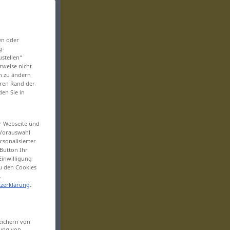
en oder
g-
ustellen“
rweise nicht
en zu ändern
eren Rand der
den Sie in
er Webseite und
 Vorauswahl
sonalisierter
Button Ihr
Einwilligung
zu den Cookies
.
zerklärung
.
eichern von
sung von