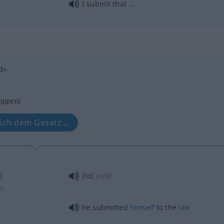
I submit that …
d
>
tippen)
ich dem Gesetz...
)
(to)
yield
T
)
he submitted
himself
to the
law