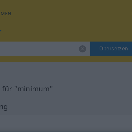
HMEN
Übersetzen
g für "minimum"
ung