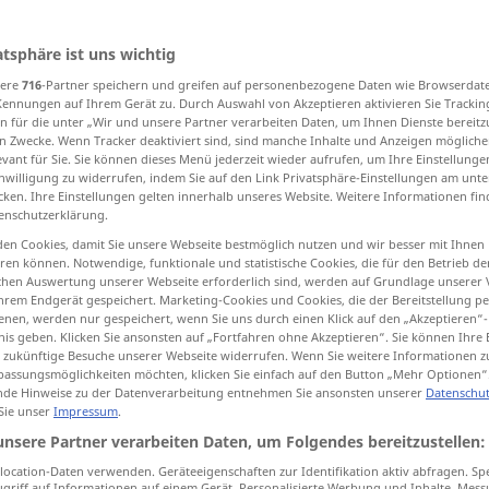
]
>
atsphäre ist uns wichtig
sere
716
-Partner speichern und greifen auf personenbezogene Daten wie Browserdat
tippen)
Kennungen auf Ihrem Gerät zu. Durch Auswahl von Akzeptieren aktivieren Sie Trackin
n für die unter „Wir und unsere Partner verarbeiten Daten, um Ihnen Dienste bereitz
ste Größe
Mindestbetrag
Mindestmaß
n Zwecke. Wenn Tracker deaktiviert sind, sind manche Inhalte und Anzeigen mögliche
evant für Sie. Sie können dieses Menü jederzeit wieder aufrufen, um Ihre Einstellung
inwilligung zu widerrufen, indem Sie auf den Link Privatsphäre-Einstellungen am unt
cken. Ihre Einstellungen gelten innerhalb unseres Website. Weitere Informationen fin
Tiefdruckgebiet
1/60 Drachme
enschutzerklärung.
en Cookies, damit Sie unsere Webseite bestmöglich nutzen und wir besser mit Ihnen
en können. Notwendige, funktionale und statistische Cookies, die für den Betrieb d
ischen Auswertung unserer Webseite erforderlich sind, werden auf Grundlage unserer
minimum
hrem Endgerät gespeichert. Marketing-Cookies und Cookies, die der Bereitstellung per
nen, werden nur gespeichert, wenn Sie uns durch einen Klick auf den „Akzeptieren“-
nis geben. Klicken Sie ansonsten auf „Fortfahren ohne Akzeptieren“. Sie können Ihre 
ür zukünftige Besuche unserer Webseite widerrufen. Wenn Sie weitere Informationen 
nste
Größe
minimum
assungsmöglichkeiten möchten, klicken Sie einfach auf den Button „Mehr Optionen“
de Hinweise zu der Datenverarbeitung entnehmen Sie ansonsten unserer
Datenschut
 Sie unser
Impressum
.
unsere Partner verarbeiten Daten, um Folgendes bereitzustellen:
Anstrengung
with a minimum of
effort
ocation-Daten verwenden. Geräteeigenschaften zur Identifikation aktiv abfragen. Sp
griff auf Informationen auf einem Gerät. Personalisierte Werbung und Inhalte, Mes