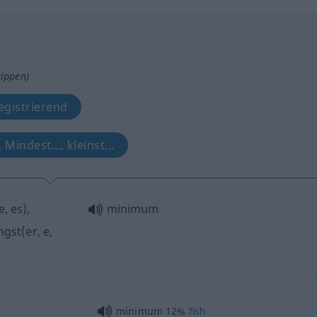
tippen)
gistrierend
 Mindest…, kleinst...
, es),
minimum
ingst(er, e,
minimum 12%
fish