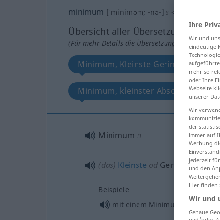
minimum
[ˈminiməm; -nə-]
s
<
minima
[-mə
Ihre Priv
Übersicht aller Übersetzungen
Wir und un
(Für mehr Details die Übersetzung anklicken/an
eindeutige 
Technologie
Minimum, Kleinste Geringste, klein
aufgeführte
mehr so rel
oder Ihre E
Webseite kli
Minimum, kleinster Absolutwert
unserer Dat
Wir verwend
kommunizier
der statist
Minimum
n
immer auf I
Werbung die
Einverständ
jederzeit f
(das)
Kleinste
od
Geringste, klei
und den Anp
Weitergehen
Hier finden
Beispiele
Wir und 
od
mit einem Minimum an
von
Genaue Geol
und/oder Zu