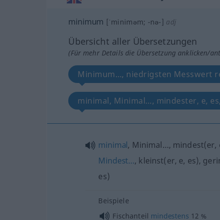
minimum
[ˈminiməm; -nə-]
adj
Übersicht aller Übersetzungen
(Für mehr Details die Übersetzung anklicken/an
Minimum…, niedrigsten Messwert re
minimal, Minimal…, mindester, e, es,
minimal
, Minimal…, mindest(er, e
Mindest…
, kleinst(er, e, es), ger
es)
Beispiele
Fischanteil
mindestens
12 %