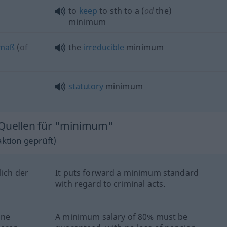
to
keep
to
sth
to a (
od
the)
minimum
tmaß
(
of
the
irreducible
minimum
statutory
minimum
 Quellen für "minimum"
ktion geprüft)
lich der
It puts forward a minimum standard
with regard to criminal acts.
hne
A minimum salary of 80% must be