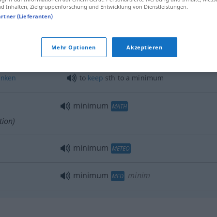
 Inhalten, Zielgruppenforschung und Entwicklung von Dienstleistungen.
minimum
minimum sum
artner (Lieferanten)
minimum
minimum degree
Mehr Optionen
Akzeptieren
änken
to
keep
sth
to a minimum
minimum
MATH
tion)
minimum
METEO
minimum
minim
MED