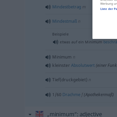
Werbung und
Mindestbetrag
m
Liste der P
Mindestmaß
n
Beispiele
etwas
auf ein Minimum
beschr
Minimum
n
kleinster
Absolutwert
(einer Funk
Tief(druckgebiet)
n
1/60
Drachme
f
(Apothekermaß)
„minimum“
: adjective