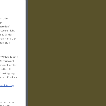
en oder
g-
ustellen“
rweise nicht
en zu ändern
eren Rand der
den Sie in
er Webseite und
 Vorauswahl
sonalisierter
Button Ihr
Einwilligung
zu den Cookies
.
zerklärung
.
eichern von
sung von