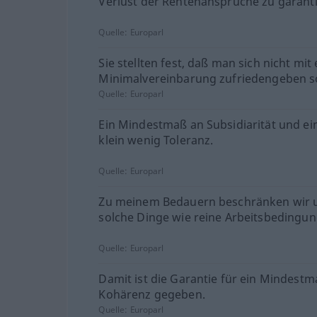
Verlust der Rentenansprüche zu garanti
Quelle:
Europarl
Sie stellten fest, daß man sich nicht mit 
Minimalvereinbarung zufriedengeben so
Quelle:
Europarl
Ein Mindestmaß an Subsidiarität und ei
klein wenig Toleranz.
Quelle:
Europarl
Zu meinem Bedauern beschränken wir 
solche Dinge wie reine Arbeitsbedingun
Quelle:
Europarl
Damit ist die Garantie für ein Mindest
Kohärenz gegeben.
Quelle:
Europarl