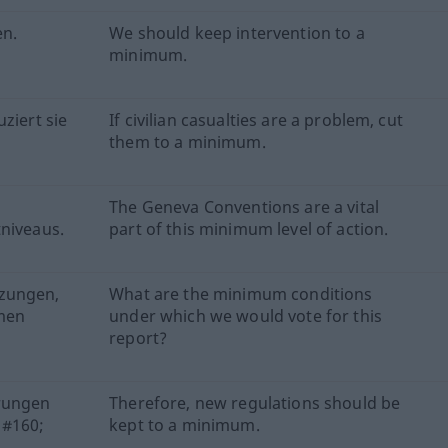
en.
We should keep intervention to a
minimum.
ziert sie
If civilian casualties are a problem, cut
them to a minimum.
The Geneva Conventions are a vital
tniveaus.
part of this minimum level of action.
tzungen,
What are the minimum conditions
men
under which we would vote for this
report?
erungen
Therefore, new regulations should be
 #160;
kept to a minimum.