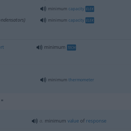
minimum
capacity
ELEK
ondensators)
minimum
capacity
ELEK
rt
minimum
TECH
minimum
thermometer
m"
a.
minimum
value
of
response