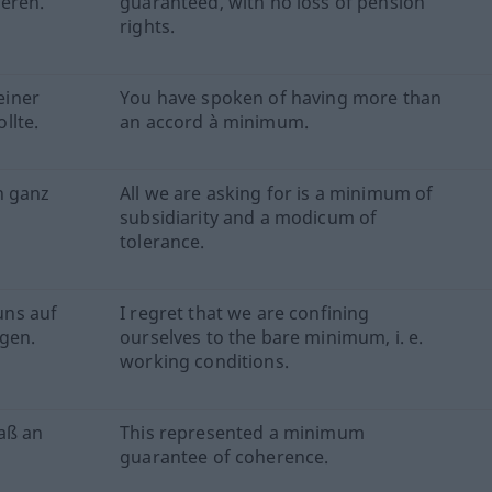
eren.
guaranteed, with no loss of pension
rights.
einer
You have spoken of having more than
llte.
an accord à minimum.
n ganz
All we are asking for is a minimum of
subsidiarity and a modicum of
tolerance.
uns auf
I regret that we are confining
gen.
ourselves to the bare minimum, i. e.
working conditions.
maß an
This represented a minimum
guarantee of coherence.