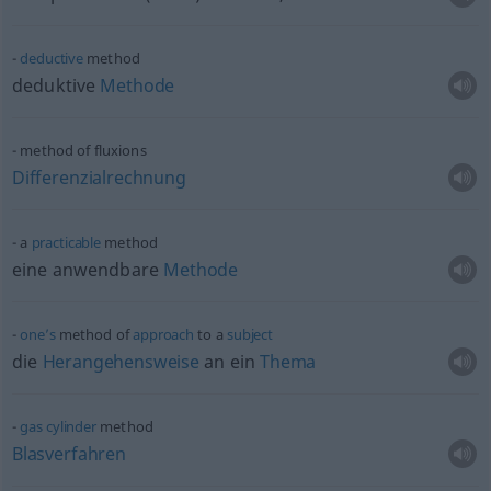
deductive
method
deduktive
Methode
method of fluxions
Differenzialrechnung
a
practicable
method
eine anwendbare
Methode
one’s
method of
approach
to a
subject
die
Herangehensweise
an ein
Thema
gas
cylinder
method
Blasverfahren