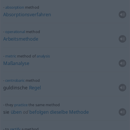
absorption
method
Absorptionsverfahren
operational
method
Arbeitsmethode
metric
method of
analysis
Maßanalyse
centrobaric
method
guldinsche
Regel
they
practice
the same method
sie
üben
od
befolgen
dieselbe
Methode
to
rectify
a method