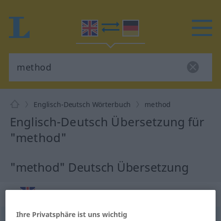
Englisch-Deutsch Wörterbuch
method
Englisch-Deutsch Übersetzung für
"method"
"method" Deutsch Übersetzung
„method“
: noun
Ihre Privatsphäre ist uns wichtig
method
[ˈmeθəd]
s