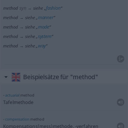
syn
fashion
method
→ siehe „
“
manner
method → siehe „
“
mode
method → siehe „
“
system
method → siehe „
“
way
method → siehe „
“
Beispielsätze für "method"
actuarial
method
Tafelmethode
compensation
method
Kompensations(mess)methode, -verfahren