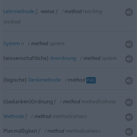
Lehrmethode
f
,
-weise
f
method
teaching
method
System
n
method
system
(wissenschaftliche)
Anordnung
method
system
(logische)
Denkmethode
method
PHIL
(Gedanken)Ordnung
f
method
methodicalness
Methode
f
method
methodicalness
Planmäßigkeit
f
method
methodicalness