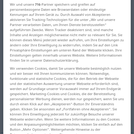
Wir und unsere
716
-Partner speichern und greifen auf
personenbezogene Daten wie Browserdaten oder eindeutige
Übersicht aller Übersetzungen
Kennungen auf Ihrem Gerät zu. Durch Auswahl von Akzeptieren
(Für mehr Details die Übersetzung anklicken/antippen)
aktivieren Sie Tracking-Technologien für die unter „Wir und unsere
Partner verarbeiten Daten, um Ihnen Dienste bereitzustellen“
aufgeführten Zwecke. Wenn Tracker deaktiviert sind, sind manche
Methode, Art Weise
Inhalte und Anzeigen möglicherweise nicht mehr so relevant für Sie. Sie
können dieses Menü jederzeit wieder aufrufen, um Ihre Einstellungen zu
ändern oder Ihre Einwilligung zu widerrufen, indem Sie auf den Link
planmäßige Verfahrensart, Verfahren,
Privatsphäre-Einstellungen am unteren Rand der Webseite klicken. Ihre
Prozess
Einstellungen gelten innerhalb unseres Website. Weitere Informationen
finden Sie in unserer Datenschutzerklärung.
Wir verwenden Cookies, damit Sie unsere Webseite bestmöglich nutzen
Methode
Lehrmethode
und wir besser mit Ihnen kommunizieren können. Notwendige,
funktionale und statistische Cookies, die für den Betrieb der Webseite
und der statistischen Auswertung unserer Webseite erforderlich sind,
System, wissenschaftliche Anordnung
werden auf Grundlage unserer Vorauswahl immer auf Ihrem Endgerät
gespeichert. Marketing-Cookies und Cookies, die der Bereitstellung
personalisierter Werbung dienen, werden nur gespeichert, wenn Sie uns
logische Denkmethode
durch einen Klick auf den „Akzeptieren“-Button Ihr Einverständnis
geben. Klicken Sie ansonsten auf „Fortfahren ohne Akzeptieren“. Sie
können Ihre Einwilligung jederzeit für zukünftige Besuche unserer
GedankenOrdnung, Methode, Planmäßigkeit
Webseite widerrufen. Wenn Sie weitere Informationen zu den Cookies
und den Anpassungsmöglichkeiten möchten, klicken Sie einfach auf den
Button „Mehr Optionen“. Weitergehende Hinweise zu der