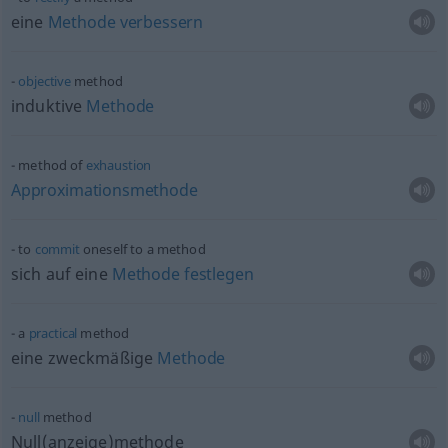
eine
Methode
verbessern
objective
method
induktive
Methode
method of
exhaustion
Approximationsmethode
to
commit
oneself to a method
sich auf eine
Methode
festlegen
a
practical
method
eine zweckmäßige
Methode
null
method
Null(anzeige)methode