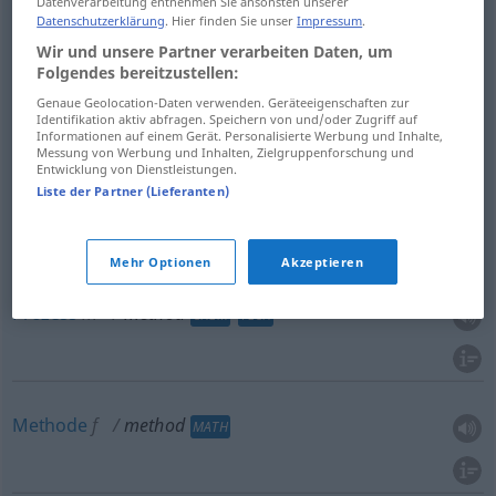
Datenverarbeitung entnehmen Sie ansonsten unserer
Datenschutzerklärung
. Hier finden Sie unser
Impressum
.
Wir und unsere Partner verarbeiten Daten, um
Methode
f
method
Folgendes bereitzustellen:
Genaue Geolocation-Daten verwenden. Geräteeigenschaften zur
Art
f
u.
Weise
f
method
Identifikation aktiv abfragen. Speichern von und/oder Zugriff auf
Informationen auf einem Gerät. Personalisierte Werbung und Inhalte,
Messung von Werbung und Inhalten, Zielgruppenforschung und
Entwicklung von Dienstleistungen.
Liste der Partner (Lieferanten)
(planmäßige) Verfahrensart,
Verfahren
n
method
CHEM
TECH
Mehr Optionen
Akzeptieren
Prozess
m
method
CHEM
TECH
Methode
f
method
MATH