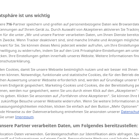
atsphäre ist uns wichtig
sere
716
-Partner speichern und greifen auf personenbezogene Daten wie Browserdat
tippen)
Kennungen auf Ihrem Gerät zu. Durch Auswahl von Akzeptieren aktivieren Sie Trackin
n für die unter „Wir und unsere Partner verarbeiten Daten, um Ihnen Dienste bereitz
elenkig, Gelenk…
n Zwecke. Wenn Tracker deaktiviert sind, sind manche Inhalte und Anzeigen mögliche
evant für Sie. Sie können dieses Menü jederzeit wieder aufrufen, um Ihre Einstellung
inwilligung zu widerrufen, indem Sie auf den Link Privatsphäre-Einstellungen am unt
cken. Ihre Einstellungen gelten innerhalb unseres Website. Weitere Informationen fin
enschutzerklärung.
articulated
having sections
en Cookies, damit Sie unsere Webseite bestmöglich nutzen und wir besser mit Ihnen
en können. Notwendige, funktionale und statistische Cookies, die für den Betrieb d
ischen Auswertung unserer Webseite erforderlich sind, werden auf Grundlage unserer
hrem Endgerät gespeichert. Marketing-Cookies und Cookies, die der Bereitstellung per
nen, werden nur gespeichert, wenn Sie uns durch einen Klick auf den „Akzeptieren“-
articulated appendages
BIOL
nis geben. Klicken Sie ansonsten auf „Fortfahren ohne Akzeptieren“. Sie können Ihre 
ür zukünftige Besuche unserer Webseite widerrufen. Wenn Sie weitere Informationen 
assungsmöglichkeiten möchten, klicken Sie einfach auf den Button „Mehr Optionen“
articulated
de Hinweise zu der Datenverarbeitung entnehmen Sie ansonsten unserer
Datenschut
PHON
 Sie unser
Impressum
.
unsere Partner verarbeiten Daten, um Folgendes bereitzustellen:
articulated
TECH
ocation-Daten verwenden. Geräteeigenschaften zur Identifikation aktiv abfragen. Sp
griff auf Informationen auf einem Gerät. Personalisierte Werbung und Inhalte, Mes