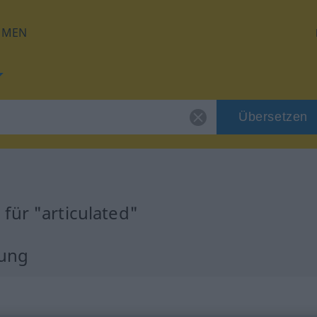
HMEN
Übersetzen
für "articulated"
zung