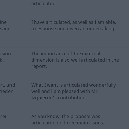
articulated.
eine
I have articulated, as well as I am able,
usage
a response and given an undertaking.
nsion
The importance of the external
k.
dimension is also well articulated in the
report.
rt, und
What I want is articulated wonderfully
rieden.
well and I am pleased with Mr
Izquierdo's contribution.
rei
As you know, the proposal was
articulated on three main issues.