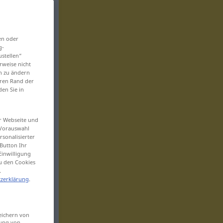
en oder
g-
ustellen“
rweise nicht
en zu ändern
eren Rand der
den Sie in
er Webseite und
 Vorauswahl
sonalisierter
Button Ihr
Einwilligung
zu den Cookies
.
zerklärung
.
eichern von
sung von