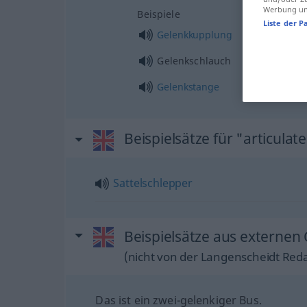
Werbung und
Beispiele
Liste der P
Gelenkkupplung
Gelenkschlauch
Gelenkstange
Beispielsätze für "articulat
Sattelschlepper
Beispielsätze aus externen 
(nicht von der Langenscheidt Reda
Das ist ein zwei-gelenkiger Bus.