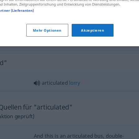
 Inhalten, Zielgruppenforschung und Entwicklung von Dienstleistungen.
artner (Lieferanten)
articulated
coupling
articulated
pipe
Mehr Optionen
Akzeptieren
articulated
rod
ed"
articulated
lorry
Quellen für "articulated"
ktion geprüft)
And this is an articulated bus, double-