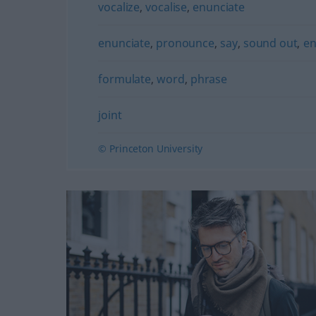
vocalize
,
vocalise
,
enunciate
enunciate
,
pronounce
,
say
,
sound out
,
e
formulate
,
word
,
phrase
joint
© Princeton University