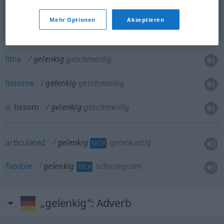
nimble
gelenkig
schnell
u.
gewandt
Mehr Optionen
Akzeptieren
lithe
gelenkig
geschmeidig
lissome
gelenkig
geschmeidig
a.
lissom
gelenkig
geschmeidig
articulated
gelenkig
gelenkartig
TECH
flexible
gelenkig
schmiegsam
TECH
„gelenkig“
: Adverb