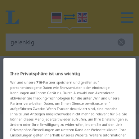
Deutsch-Englisch Wörterbuch
gelenkig
Ihre Privatsphäre ist uns wichtig
Deutsch-Englisch Übersetzung für
Wir und unsere
716
-Partner speichern und greifen auf
"gelenkig"
personenbezogene Daten wie Browserdaten oder eindeutige
Kennungen auf Ihrem Gerät zu. Durch Auswahl von Akzeptieren
aktivieren Sie Tracking-Technologien für die unter „Wir und unsere
"gelenkig" Englisch Übersetzung
Partner verarbeiten Daten, um Ihnen Dienste bereitzustellen“
aufgeführten Zwecke. Wenn Tracker deaktiviert sind, sind manche
Inhalte und Anzeigen möglicherweise nicht mehr so relevant für Sie. Sie
können dieses Menü jederzeit wieder aufrufen, um Ihre Einstellungen zu
„gelenkig“
: Adjektiv
ändern oder Ihre Einwilligung zu widerrufen, indem Sie auf den Link
Privatsphäre-Einstellungen am unteren Rand der Webseite klicken. Ihre
Einstellungen gelten innerhalb unseres Website. Weitere Informationen
gelenkig
adj