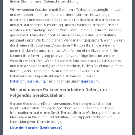
finden Sie in unserer Datenschutzerklärung.
Wir verwenden Cookies, damit Sie unsere Webseite bestmöglich nutzen
Übersicht aller Übersetzungen
und wir besser mit Ihnen kommunizieren können. Notwendige,
(Für mehr Details die Übersetzung anklicken/antippen)
funktionale und statistische Cookies, die für den Betrieb der Webseite
und der statistischen Auswertung unserer Webseite erforderlich sind,
werden auf Grundlage unserer Vorauswahl immer auf Ihrem Endgerät
supple
agile, nimble
gespeichert. Marketing-Cookies und Cookies, die der Bereitstellung
personalisierter Werbung dienen, werden nur gespeichert, wenn Sie uns
durch einen Klick auf den „Akzeptieren“-Button Ihr Einverständnis
lithe, lissome, lissom
geben. Klicken Sie ansonsten auf „Fortfahren ohne Akzeptieren“. Sie
können Ihre Einwilligung jederzeit für zukünftige Besuche unserer
Webseite widerrufen. Wenn Sie weitere Informationen zu den Cookies
articulated, flexible
und den Anpassungsmöglichkeiten möchten, klicken Sie einfach auf den
Button „Mehr Optionen“. Weitergehende Hinweise zu der
Datenverarbeitung entnehmen Sie ansonsten unserer
Datenschutzerklärung
. Hier finden Sie unser
Impressum
.
Wir und unsere Partner verarbeiten Daten, um
supple
gelenkig
Glieder, Körper etc
Folgendes bereitzustellen:
Genaue Geolocation-Daten verwenden. Geräteeigenschaften zur
Identifikation aktiv abfragen. Speichern von und/oder Zugriff auf
Informationen auf einem Gerät. Personalisierte Werbung und Inhalte,
Messung von Werbung und Inhalten, Zielgruppenforschung und
Entwicklung von Dienstleistungen.
agile
gelenkig
schnell
u.
gewandt
Liste der Partner (Lieferanten)