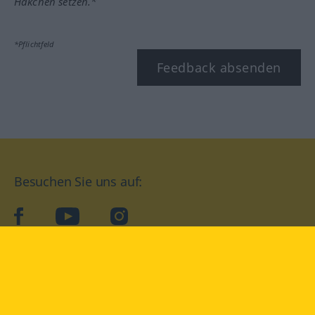
Häkchen setzen.*
*Pflichtfeld
Feedback absenden
Besuchen Sie uns auf:
facebook
YouTube
Instagram
Langenscheidt