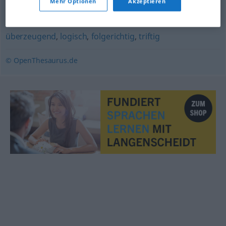
Mehr Optionen
Akzeptieren
konsequent
,
zwingend
,
stichhaltig
,
stimmig
,
überzeugend
,
logisch
,
folgerichtig
,
triftig
© OpenThesaurus.de