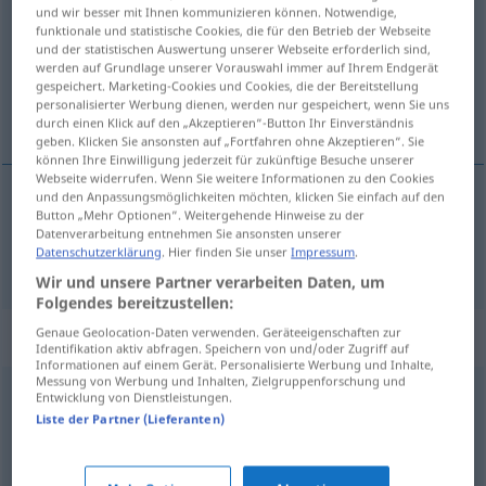
und wir besser mit Ihnen kommunizieren können. Notwendige,
funktionale und statistische Cookies, die für den Betrieb der Webseite
Übersicht aller Übersetzungen
und der statistischen Auswertung unserer Webseite erforderlich sind,
(Für mehr Details die Übersetzung anklicken/antippen)
werden auf Grundlage unserer Vorauswahl immer auf Ihrem Endgerät
gespeichert. Marketing-Cookies und Cookies, die der Bereitstellung
personalisierter Werbung dienen, werden nur gespeichert, wenn Sie uns
inandırıcı, kesin
durch einen Klick auf den „Akzeptieren“-Button Ihr Einverständnis
geben. Klicken Sie ansonsten auf „Fortfahren ohne Akzeptieren“. Sie
können Ihre Einwilligung jederzeit für zukünftige Besuche unserer
Webseite widerrufen. Wenn Sie weitere Informationen zu den Cookies
und den Anpassungsmöglichkeiten möchten, klicken Sie einfach auf den
Button „Mehr Optionen“. Weitergehende Hinweise zu der
inandırıcı
,
kesin
schlüssig
Beweis
etc
Datenverarbeitung entnehmen Sie ansonsten unserer
Datenschutzerklärung
. Hier finden Sie unser
Impressum
.
Wir und unsere Partner verarbeiten Daten, um
Folgendes bereitzustellen:
Synonyme für "schlüssig"
Genaue Geolocation-Daten verwenden. Geräteeigenschaften zur
Identifikation aktiv abfragen. Speichern von und/oder Zugriff auf
Informationen auf einem Gerät. Personalisierte Werbung und Inhalte,
Messung von Werbung und Inhalten, Zielgruppenforschung und
Entwicklung von Dienstleistungen.
fassbar
,
eingängig
,
klar
,
ersichtlich
,
begreiflich
,
Liste der Partner (Lieferanten)
einsichtig
,
glaubhaft
,
einleuchtend
,
überzeugend
,
triftig
,
verständlich