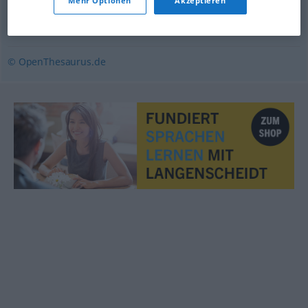
Mehr Optionen
Akzeptieren
glaubwürdig
© OpenThesaurus.de