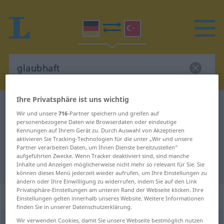
Ihre Privatsphäre ist uns wichtig
Deutsch-Türkisch Wörterbuch
glaubhaft
Wir und unsere
716
-Partner speichern und greifen auf
Deutsch-Türkisch Übersetzung für
personenbezogene Daten wie Browserdaten oder eindeutige
Kennungen auf Ihrem Gerät zu. Durch Auswahl von Akzeptieren
"glaubhaft"
aktivieren Sie Tracking-Technologien für die unter „Wir und unsere
Partner verarbeiten Daten, um Ihnen Dienste bereitzustellen“
aufgeführten Zwecke. Wenn Tracker deaktiviert sind, sind manche
Inhalte und Anzeigen möglicherweise nicht mehr so relevant für Sie. Sie
"glaubhaft" Türkisch Übersetzung
können dieses Menü jederzeit wieder aufrufen, um Ihre Einstellungen zu
ändern oder Ihre Einwilligung zu widerrufen, indem Sie auf den Link
Privatsphäre-Einstellungen am unteren Rand der Webseite klicken. Ihre
„glaubhaft“
: Adjektiv, adjektivisch
Einstellungen gelten innerhalb unseres Website. Weitere Informationen
finden Sie in unserer Datenschutzerklärung.
Wir verwenden Cookies, damit Sie unsere Webseite bestmöglich nutzen
glaubhaft
adj