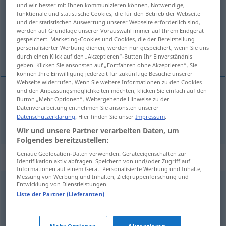
und wir besser mit Ihnen kommunizieren können. Notwendige,
funktionale und statistische Cookies, die für den Betrieb der Webseite
Übersicht aller Übersetzungen
und der statistischen Auswertung unserer Webseite erforderlich sind,
(Für mehr Details die Übersetzung anklicken/antippen)
werden auf Grundlage unserer Vorauswahl immer auf Ihrem Endgerät
gespeichert. Marketing-Cookies und Cookies, die der Bereitstellung
personalisierter Werbung dienen, werden nur gespeichert, wenn Sie uns
inandırıcı, ikna edici
durch einen Klick auf den „Akzeptieren“-Button Ihr Einverständnis
geben. Klicken Sie ansonsten auf „Fortfahren ohne Akzeptieren“. Sie
können Ihre Einwilligung jederzeit für zukünftige Besuche unserer
Webseite widerrufen. Wenn Sie weitere Informationen zu den Cookies
und den Anpassungsmöglichkeiten möchten, klicken Sie einfach auf den
Button „Mehr Optionen“. Weitergehende Hinweise zu der
inandırıcı
,
ikna
edici
glaubhaft
Datenverarbeitung entnehmen Sie ansonsten unserer
Datenschutzerklärung
. Hier finden Sie unser
Impressum
.
Wir und unsere Partner verarbeiten Daten, um
Folgendes bereitzustellen:
Genaue Geolocation-Daten verwenden. Geräteeigenschaften zur
Synonyme für "glaubhaft"
Identifikation aktiv abfragen. Speichern von und/oder Zugriff auf
Informationen auf einem Gerät. Personalisierte Werbung und Inhalte,
Messung von Werbung und Inhalten, Zielgruppenforschung und
Entwicklung von Dienstleistungen.
fassbar
,
eingängig
,
klar
,
ersichtlich
,
begreiflich
,
Liste der Partner (Lieferanten)
einsichtig
,
einleuchtend
,
überzeugend
,
triftig
,
verständlich
,
schlüssig