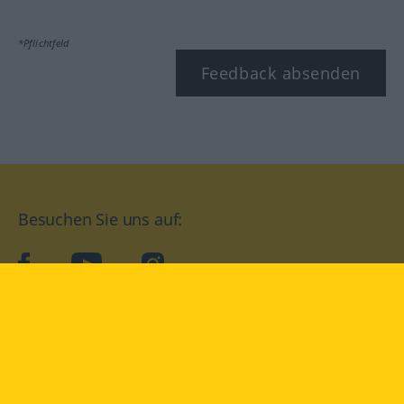
*Pflichtfeld
Feedback absenden
Besuchen Sie uns auf:
facebook
YouTube
Instagram
Langenscheidt