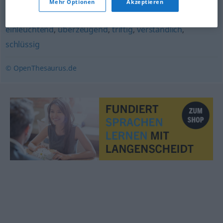
Mehr Optionen
Akzeptieren
fassbar
,
eingängig
,
klar
,
ersichtlich
,
einsichtig
,
glaubhaft
,
einleuchtend
,
überzeugend
,
triftig
,
verständlich
,
schlüssig
© OpenThesaurus.de