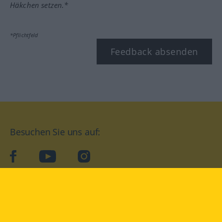
Häkchen setzen.*
*Pflichtfeld
Feedback absenden
Besuchen Sie uns auf:
facebook
YouTube
Instagram
Langenscheidt