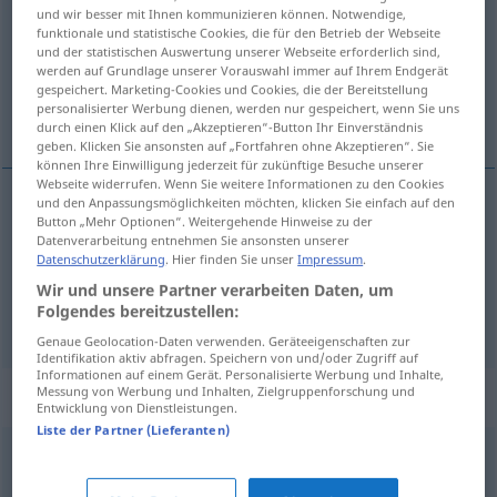
und wir besser mit Ihnen kommunizieren können. Notwendige,
funktionale und statistische Cookies, die für den Betrieb der Webseite
Übersicht aller Übersetzungen
und der statistischen Auswertung unserer Webseite erforderlich sind,
(Für mehr Details die Übersetzung anklicken/antippen)
werden auf Grundlage unserer Vorauswahl immer auf Ihrem Endgerät
gespeichert. Marketing-Cookies und Cookies, die der Bereitstellung
personalisierter Werbung dienen, werden nur gespeichert, wenn Sie uns
kavranabilir, anlaşılır
durch einen Klick auf den „Akzeptieren“-Button Ihr Einverständnis
geben. Klicken Sie ansonsten auf „Fortfahren ohne Akzeptieren“. Sie
können Ihre Einwilligung jederzeit für zukünftige Besuche unserer
Webseite widerrufen. Wenn Sie weitere Informationen zu den Cookies
und den Anpassungsmöglichkeiten möchten, klicken Sie einfach auf den
Button „Mehr Optionen“. Weitergehende Hinweise zu der
kavranabilir
begreiflich
Datenverarbeitung entnehmen Sie ansonsten unserer
Datenschutzerklärung
. Hier finden Sie unser
Impressum
.
anlaşılır
begreiflich
Wir und unsere Partner verarbeiten Daten, um
Folgendes bereitzustellen:
Genaue Geolocation-Daten verwenden. Geräteeigenschaften zur
Identifikation aktiv abfragen. Speichern von und/oder Zugriff auf
Informationen auf einem Gerät. Personalisierte Werbung und Inhalte,
Messung von Werbung und Inhalten, Zielgruppenforschung und
Synonyme für "begreiflich"
Entwicklung von Dienstleistungen.
Liste der Partner (Lieferanten)
vorstellbar