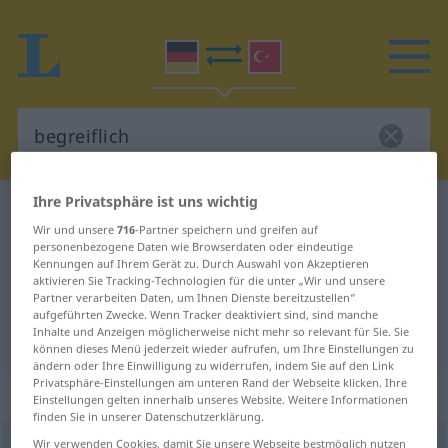
Ihre Privatsphäre ist uns wichtig
Deutsch-Türkisch Wörterbuch
begreiflich
Wir und unsere
716
-Partner speichern und greifen auf
Deutsch-Türkisch Übersetzung für
personenbezogene Daten wie Browserdaten oder eindeutige
Kennungen auf Ihrem Gerät zu. Durch Auswahl von Akzeptieren
"begreiflich"
aktivieren Sie Tracking-Technologien für die unter „Wir und unsere
Partner verarbeiten Daten, um Ihnen Dienste bereitzustellen“
aufgeführten Zwecke. Wenn Tracker deaktiviert sind, sind manche
"begreiflich" Türkisch Übersetzung
Inhalte und Anzeigen möglicherweise nicht mehr so relevant für Sie. Sie
können dieses Menü jederzeit wieder aufrufen, um Ihre Einstellungen zu
ändern oder Ihre Einwilligung zu widerrufen, indem Sie auf den Link
Privatsphäre-Einstellungen am unteren Rand der Webseite klicken. Ihre
„begreiflich“
: Adjektiv, adjektivisch
Einstellungen gelten innerhalb unseres Website. Weitere Informationen
finden Sie in unserer Datenschutzerklärung.
begreiflich
Wir verwenden Cookies, damit Sie unsere Webseite bestmöglich nutzen
adj