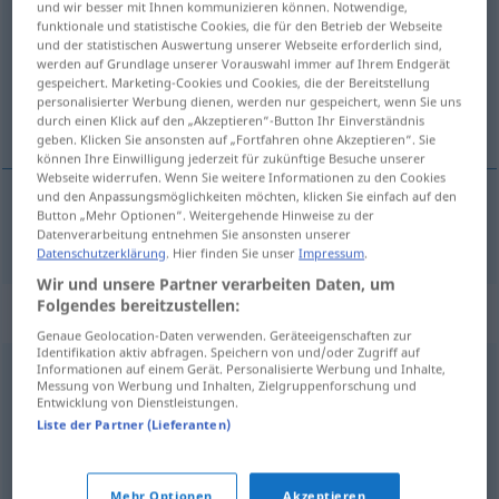
und wir besser mit Ihnen kommunizieren können. Notwendige,
funktionale und statistische Cookies, die für den Betrieb der Webseite
Übersicht aller Übersetzungen
und der statistischen Auswertung unserer Webseite erforderlich sind,
werden auf Grundlage unserer Vorauswahl immer auf Ihrem Endgerät
(Für mehr Details die Übersetzung anklicken/antippen)
gespeichert. Marketing-Cookies und Cookies, die der Bereitstellung
personalisierter Werbung dienen, werden nur gespeichert, wenn Sie uns
akılda kolay kalan
durch einen Klick auf den „Akzeptieren“-Button Ihr Einverständnis
geben. Klicken Sie ansonsten auf „Fortfahren ohne Akzeptieren“. Sie
können Ihre Einwilligung jederzeit für zukünftige Besuche unserer
Webseite widerrufen. Wenn Sie weitere Informationen zu den Cookies
und den Anpassungsmöglichkeiten möchten, klicken Sie einfach auf den
Button „Mehr Optionen“. Weitergehende Hinweise zu der
akılda
kolay
kalan
eingängig
Melodie
Datenverarbeitung entnehmen Sie ansonsten unserer
Datenschutzerklärung
. Hier finden Sie unser
Impressum
.
Wir und unsere Partner verarbeiten Daten, um
Folgendes bereitzustellen:
Synonyme für "eingängig"
Genaue Geolocation-Daten verwenden. Geräteeigenschaften zur
Identifikation aktiv abfragen. Speichern von und/oder Zugriff auf
Informationen auf einem Gerät. Personalisierte Werbung und Inhalte,
Messung von Werbung und Inhalten, Zielgruppenforschung und
fassbar
,
klar
,
ersichtlich
,
begreiflich
,
einsichtig
,
Entwicklung von Dienstleistungen.
glaubhaft
,
einleuchtend
,
überzeugend
,
triftig
,
Liste der Partner (Lieferanten)
verständlich
,
schlüssig
Mehr Optionen
Akzeptieren