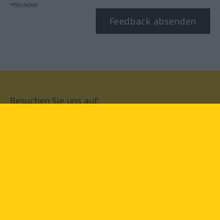
*Pflichtfeld
Feedback absenden
Besuchen Sie uns auf:
facebook
YouTube
Instagram
Langenscheidt
NUTZUNGSBEDINGUNGEN