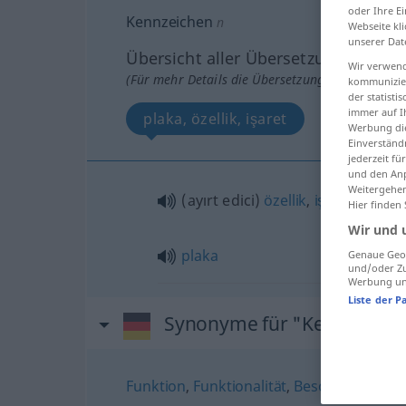
oder Ihre E
Kennzeichen
n
Webseite kli
unserer Dat
Übersicht aller Übersetzungen
Wir verwend
(Für mehr Details die Übersetzung anklicken/an
kommunizier
der statist
immer auf I
plaka, özellik, işaret
Werbung die
Einverständ
jederzeit f
und den Anp
Weitergehen
(ayırt edici)
özellik
,
işaret
Hier finden
Wir und 
plaka
Genaue Geol
und/oder Zu
Werbung und
Liste der P
Synonyme für "Kennzeiche
Funktion
,
Funktionalität
,
Besonderheit
,
E