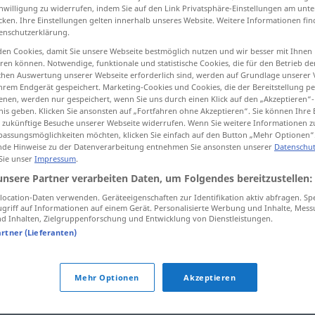
inwilligung zu widerrufen, indem Sie auf den Link Privatsphäre-Einstellungen am unt
cken. Ihre Einstellungen gelten innerhalb unseres Website. Weitere Informationen fin
enschutzerklärung.
en Cookies, damit Sie unsere Webseite bestmöglich nutzen und wir besser mit Ihnen
tippen)
en können. Notwendige, funktionale und statistische Cookies, die für den Betrieb d
ischen Auswertung unserer Webseite erforderlich sind, werden auf Grundlage unserer
hrem Endgerät gespeichert. Marketing-Cookies und Cookies, die der Bereitstellung per
nen, werden nur gespeichert, wenn Sie uns durch einen Klick auf den „Akzeptieren“-
nis geben. Klicken Sie ansonsten auf „Fortfahren ohne Akzeptieren“. Sie können Ihre 
ür zukünftige Besuche unserer Webseite widerrufen. Wenn Sie weitere Informationen 
assungsmöglichkeiten möchten, klicken Sie einfach auf den Button „Mehr Optionen“
de Hinweise zu der Datenverarbeitung entnehmen Sie ansonsten unserer
Datenschut
Kennzeichen
 Sie unser
Impressum
.
unsere Partner verarbeiten Daten, um Folgendes bereitzustellen:
Kennzeichen
ocation-Daten verwenden. Geräteeigenschaften zur Identifikation aktiv abfragen. Sp
AUTO
griff auf Informationen auf einem Gerät. Personalisierte Werbung und Inhalte, Mes
 Inhalten, Zielgruppenforschung und Entwicklung von Dienstleistungen.
artner (Lieferanten)
n"
Mehr Optionen
Akzeptieren
igenschaft