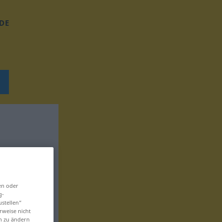
DE
en oder
g-
ustellen“
rweise nicht
en zu ändern