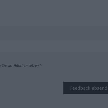
m Sie ein Häkchen setzen.*
Feedback absend