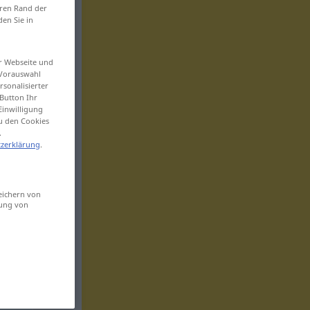
eren Rand der
den Sie in
er Webseite und
 Vorauswahl
sonalisierter
Button Ihr
Einwilligung
zu den Cookies
.
zerklärung
.
eichern von
sung von