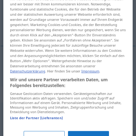
und wir besser mit Ihnen kommunizieren können. Notwendige,
funktionale und statistische Cookies, die für den Betrieb der Webseite
Übersicht aller Übersetzungen
und der statistischen Auswertung unserer Webseite erforderlich sind,
(Für mehr Details die Übersetzung anklicken/antippen)
werden auf Grundlage unserer Vorauswahl immer auf Ihrem Endgerät
gespeichert. Marketing-Cookies und Cookies, die der Bereitstellung
personalisierter Werbung dienen, werden nur gespeichert, wenn Sie uns
nitelik, özellik
durch einen Klick auf den „Akzeptieren“-Button Ihr Einverständnis
geben. Klicken Sie ansonsten auf „Fortfahren ohne Akzeptieren“. Sie
können Ihre Einwilligung jederzeit für zukünftige Besuche unserer
Webseite widerrufen. Wenn Sie weitere Informationen zu den Cookies
und den Anpassungsmöglichkeiten möchten, klicken Sie einfach auf den
Button „Mehr Optionen“. Weitergehende Hinweise zu der
nitelik
,
özellik
Eigenschaft
Datenverarbeitung entnehmen Sie ansonsten unserer
Datenschutzerklärung
. Hier finden Sie unser
Impressum
.
Wir und unsere Partner verarbeiten Daten, um
Folgendes bereitzustellen:
Synonyme für "Eigenschaft"
Genaue Geolocation-Daten verwenden. Geräteeigenschaften zur
Identifikation aktiv abfragen. Speichern von und/oder Zugriff auf
Informationen auf einem Gerät. Personalisierte Werbung und Inhalte,
Messung von Werbung und Inhalten, Zielgruppenforschung und
Entwicklung von Dienstleistungen.
Funktion
,
Kennzeichen
,
Funktionalität
,
Besonderheit
Liste der Partner (Lieferanten)
Umstand
,
Gegebenheit
,
Faktor
,
Tatsache