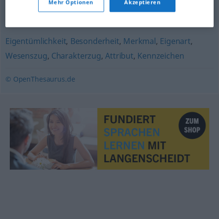
Mehr Optionen
Akzeptieren
Einstellung
,
Charakterzug
,
Merkmal
,
Zug
,
Haltung
Eigentümlichkeit
,
Besonderheit
,
Merkmal
,
Eigenart
,
Wesenszug
,
Charakterzug
,
Attribut
,
Kennzeichen
© OpenThesaurus.de