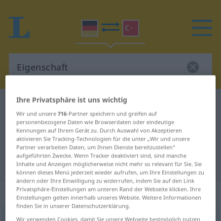
Ihre Privatsphäre ist uns wichtig
Deutsch-Türkisch Wörterbuch
Eigenschaft
Wir und unsere
716
-Partner speichern und greifen auf
Deutsch-Türkisch Übersetzung für
personenbezogene Daten wie Browserdaten oder eindeutige
Kennungen auf Ihrem Gerät zu. Durch Auswahl von Akzeptieren
"Eigenschaft"
aktivieren Sie Tracking-Technologien für die unter „Wir und unsere
Partner verarbeiten Daten, um Ihnen Dienste bereitzustellen“
aufgeführten Zwecke. Wenn Tracker deaktiviert sind, sind manche
"Eigenschaft" Türkisch Übersetzung
Inhalte und Anzeigen möglicherweise nicht mehr so relevant für Sie. Sie
können dieses Menü jederzeit wieder aufrufen, um Ihre Einstellungen zu
ändern oder Ihre Einwilligung zu widerrufen, indem Sie auf den Link
Privatsphäre-Einstellungen am unteren Rand der Webseite klicken. Ihre
„Eigenschaft“
: weiblich
Einstellungen gelten innerhalb unseres Website. Weitere Informationen
finden Sie in unserer Datenschutzerklärung.
Eigenschaft
Wir verwenden Cookies, damit Sie unsere Webseite bestmöglich nutzen
f
<
Eigenschaft
;
-en
>