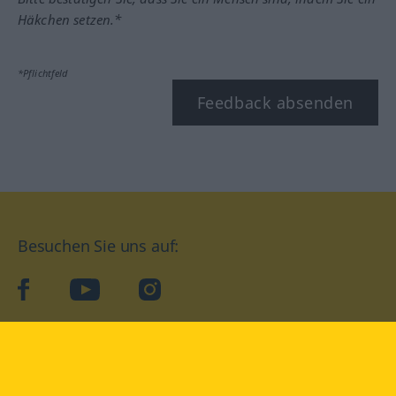
Häkchen setzen.*
*Pflichtfeld
Feedback absenden
Besuchen Sie uns auf:
facebook
YouTube
Instagram
Langenscheidt