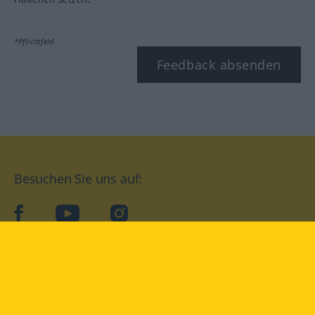
*Pflichtfeld
Feedback absenden
Besuchen Sie uns auf:
facebook
YouTube
Instagram
Langenscheidt