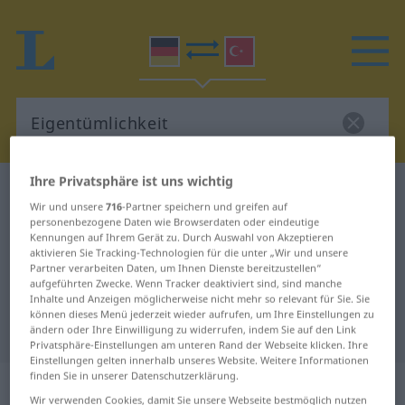
Ihre Privatsphäre ist uns wichtig
Deutsch-Türkisch Wörterbuch
Eigentümlichkeit
Wir und unsere
716
-Partner speichern und greifen auf
Deutsch-Türkisch Übersetzung für
personenbezogene Daten wie Browserdaten oder eindeutige
Kennungen auf Ihrem Gerät zu. Durch Auswahl von Akzeptieren
"Eigentümlichkeit"
aktivieren Sie Tracking-Technologien für die unter „Wir und unsere
Partner verarbeiten Daten, um Ihnen Dienste bereitzustellen“
aufgeführten Zwecke. Wenn Tracker deaktiviert sind, sind manche
"Eigentümlichkeit" Türkisch
Inhalte und Anzeigen möglicherweise nicht mehr so relevant für Sie. Sie
können dieses Menü jederzeit wieder aufrufen, um Ihre Einstellungen zu
Übersetzung
ändern oder Ihre Einwilligung zu widerrufen, indem Sie auf den Link
Privatsphäre-Einstellungen am unteren Rand der Webseite klicken. Ihre
Einstellungen gelten innerhalb unseres Website. Weitere Informationen
finden Sie in unserer Datenschutzerklärung.
„Eigentümlichkeit“
: weiblich
Wir verwenden Cookies, damit Sie unsere Webseite bestmöglich nutzen