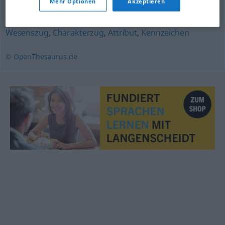
Mehr Optionen
Akzeptieren
Eigenschaft
,
Besonderheit
,
Merkmal
,
Eigenart
,
Wesenszug
,
Charakterzug
,
Attribut
,
Kennzeichen
© OpenThesaurus.de