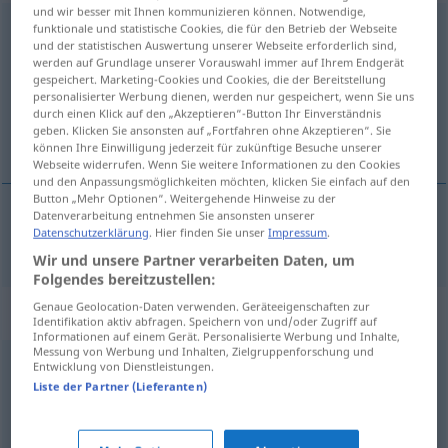
und wir besser mit Ihnen kommunizieren können. Notwendige,
Eigentümlichkeit
funktionale und statistische Cookies, die für den Betrieb der Webseite
f
<
Eigentümlichkeit
;
-en
>
und der statistischen Auswertung unserer Webseite erforderlich sind,
werden auf Grundlage unserer Vorauswahl immer auf Ihrem Endgerät
Übersicht aller Übersetzungen
gespeichert. Marketing-Cookies und Cookies, die der Bereitstellung
(Für mehr Details die Übersetzung anklicken/antippen)
personalisierter Werbung dienen, werden nur gespeichert, wenn Sie uns
durch einen Klick auf den „Akzeptieren“-Button Ihr Einverständnis
geben. Klicken Sie ansonsten auf „Fortfahren ohne Akzeptieren“. Sie
acayiplik, tuhaflık
können Ihre Einwilligung jederzeit für zukünftige Besuche unserer
Webseite widerrufen. Wenn Sie weitere Informationen zu den Cookies
und den Anpassungsmöglichkeiten möchten, klicken Sie einfach auf den
Button „Mehr Optionen“. Weitergehende Hinweise zu der
Datenverarbeitung entnehmen Sie ansonsten unserer
Datenschutzerklärung
. Hier finden Sie unser
Impressum
.
acayiplik
,
tuhaflık
Eigentümlichkeit
Wir und unsere Partner verarbeiten Daten, um
Folgendes bereitzustellen:
Genaue Geolocation-Daten verwenden. Geräteeigenschaften zur
Synonyme für "Eigentümlichkeit"
Identifikation aktiv abfragen. Speichern von und/oder Zugriff auf
Informationen auf einem Gerät. Personalisierte Werbung und Inhalte,
Messung von Werbung und Inhalten, Zielgruppenforschung und
Entwicklung von Dienstleistungen.
Charakter
,
Gepräge
,
Art
,
Eigenart
,
Wesen
Liste der Partner (Lieferanten)
Besonderheit
,
Idiom