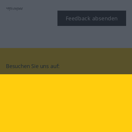
*Pflichtfeld
Feedback absenden
Besuchen Sie uns auf:
facebook
YouTube
Instagram
Langenscheidt