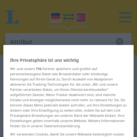
Ihre Privatsphäre ist uns wichtig
Deutsch-Türkisch Wörterbuch
Attribut
Wir und unsere
716
-Partner speichern und greifen auf
Deutsch-Türkisch Übersetzung für
personenbezogene Daten wie Browserdaten oder eindeutige
Kennungen auf Ihrem Gerät zu. Durch Auswahl von Akzeptieren
"Attribut"
aktivieren Sie Tracking-Technologien für die unter „Wir und unsere
Partner verarbeiten Daten, um Ihnen Dienste bereitzustellen“
aufgeführten Zwecke. Wenn Tracker deaktiviert sind, sind manche
Inhalte und Anzeigen möglicherweise nicht mehr so relevant für Sie. Sie
"Attribut" Türkisch Übersetzung
können dieses Menü jederzeit wieder aufrufen, um Ihre Einstellungen zu
ändern oder Ihre Einwilligung zu widerrufen, indem Sie auf den Link
Privatsphäre-Einstellungen am unteren Rand der Webseite klicken. Ihre
„Attribut“
: Neutrum, sächlich
Einstellungen gelten innerhalb unseres Website. Weitere Informationen
finden Sie in unserer Datenschutzerklärung.
Wir verwenden Cookies, damit Sie unsere Webseite bestmöglich nutzen
Attribut
n
<
-s
;
-e
>