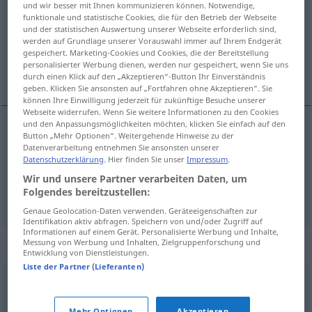
und wir besser mit Ihnen kommunizieren können. Notwendige,
funktionale und statistische Cookies, die für den Betrieb der Webseite
Übersicht aller Übersetzungen
und der statistischen Auswertung unserer Webseite erforderlich sind,
werden auf Grundlage unserer Vorauswahl immer auf Ihrem Endgerät
(Für mehr Details die Übersetzung anklicken/antippen)
gespeichert. Marketing-Cookies und Cookies, die der Bereitstellung
personalisierter Werbung dienen, werden nur gespeichert, wenn Sie uns
nitelik
niteleyici
durch einen Klick auf den „Akzeptieren“-Button Ihr Einverständnis
geben. Klicken Sie ansonsten auf „Fortfahren ohne Akzeptieren“. Sie
können Ihre Einwilligung jederzeit für zukünftige Besuche unserer
Webseite widerrufen. Wenn Sie weitere Informationen zu den Cookies
und den Anpassungsmöglichkeiten möchten, klicken Sie einfach auf den
Button „Mehr Optionen“. Weitergehende Hinweise zu der
nitelik
Attribut
Datenverarbeitung entnehmen Sie ansonsten unserer
Datenschutzerklärung
. Hier finden Sie unser
Impressum
.
Wir und unsere Partner verarbeiten Daten, um
Folgendes bereitzustellen:
niteleyici
Attribut
GRAM
Genaue Geolocation-Daten verwenden. Geräteeigenschaften zur
Identifikation aktiv abfragen. Speichern von und/oder Zugriff auf
Informationen auf einem Gerät. Personalisierte Werbung und Inhalte,
Synonyme für "Attribut"
Messung von Werbung und Inhalten, Zielgruppenforschung und
Entwicklung von Dienstleistungen.
Liste der Partner (Lieferanten)
Eigenschaft
,
Eigentümlichkeit
,
Besonderheit
,
Merkmal
,
Mehr Optionen
Akzeptieren