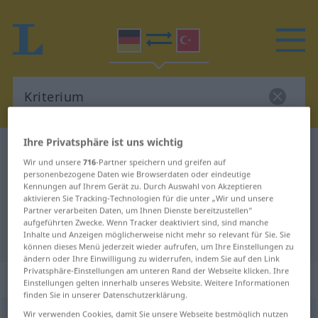
Ihre Privatsphäre ist uns wichtig
Deutsch-Türkisch Wörterbuch
Kriterium
Wir und unsere
716
-Partner speichern und greifen auf
Deutsch-Türkisch Übersetzung für
personenbezogene Daten wie Browserdaten oder eindeutige
Kennungen auf Ihrem Gerät zu. Durch Auswahl von Akzeptieren
"Kriterium"
aktivieren Sie Tracking-Technologien für die unter „Wir und unsere
Partner verarbeiten Daten, um Ihnen Dienste bereitzustellen“
aufgeführten Zwecke. Wenn Tracker deaktiviert sind, sind manche
"Kriterium" Türkisch Übersetzung
Inhalte und Anzeigen möglicherweise nicht mehr so relevant für Sie. Sie
können dieses Menü jederzeit wieder aufrufen, um Ihre Einstellungen zu
ändern oder Ihre Einwilligung zu widerrufen, indem Sie auf den Link
Privatsphäre-Einstellungen am unteren Rand der Webseite klicken. Ihre
„Kriterium“
: Neutrum, sächlich
Einstellungen gelten innerhalb unseres Website. Weitere Informationen
finden Sie in unserer Datenschutzerklärung.
Wir verwenden Cookies, damit Sie unsere Webseite bestmöglich nutzen
Kriterium
n
<
-s
;
Kriterien
>