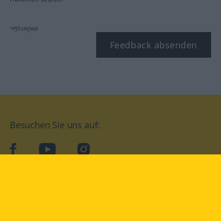
*Pflichtfeld
Feedback absenden
Besuchen Sie uns auf:
facebook
YouTube
Instagram
Langenscheidt