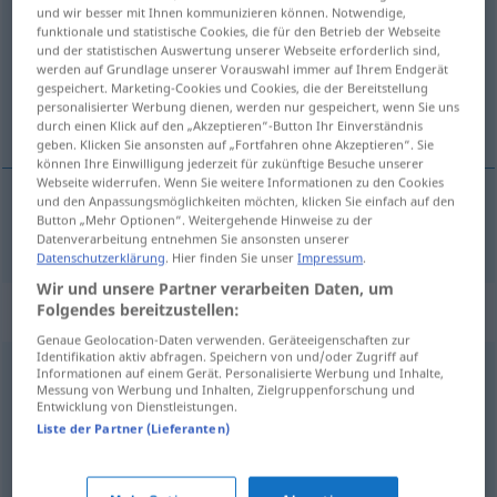
und wir besser mit Ihnen kommunizieren können. Notwendige,
funktionale und statistische Cookies, die für den Betrieb der Webseite
Übersicht aller Übersetzungen
und der statistischen Auswertung unserer Webseite erforderlich sind,
(Für mehr Details die Übersetzung anklicken/antippen)
werden auf Grundlage unserer Vorauswahl immer auf Ihrem Endgerät
gespeichert. Marketing-Cookies und Cookies, die der Bereitstellung
personalisierter Werbung dienen, werden nur gespeichert, wenn Sie uns
ölçüt
durch einen Klick auf den „Akzeptieren“-Button Ihr Einverständnis
geben. Klicken Sie ansonsten auf „Fortfahren ohne Akzeptieren“. Sie
können Ihre Einwilligung jederzeit für zukünftige Besuche unserer
Webseite widerrufen. Wenn Sie weitere Informationen zu den Cookies
und den Anpassungsmöglichkeiten möchten, klicken Sie einfach auf den
Button „Mehr Optionen“. Weitergehende Hinweise zu der
ölçüt
(
für
için
)
Kriterium
/-IN
Datenverarbeitung entnehmen Sie ansonsten unserer
Datenschutzerklärung
. Hier finden Sie unser
Impressum
.
Wir und unsere Partner verarbeiten Daten, um
Synonyme für "Kriterium"
Folgendes bereitzustellen:
Genaue Geolocation-Daten verwenden. Geräteeigenschaften zur
Identifikation aktiv abfragen. Speichern von und/oder Zugriff auf
Informationen auf einem Gerät. Personalisierte Werbung und Inhalte,
Hinsicht
,
Aspekt
,
Gesichtspunkt
,
Beziehung
Messung von Werbung und Inhalten, Zielgruppenforschung und
Entwicklung von Dienstleistungen.
Liste der Partner (Lieferanten)
Kennzeichen
,
Faktor
,
Merkmal