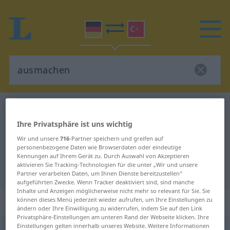
Deutsch-Türkisch Wörterbuch
ausmachen
Deutsch-Türkisch Übersetzung für
Ihre Privatsphäre ist uns wichtig
Wir und unsere
716
-Partner speichern und greifen auf
"ausmachen"
personenbezogene Daten wie Browserdaten oder eindeutige
Kennungen auf Ihrem Gerät zu. Durch Auswahl von Akzeptieren
aktivieren Sie Tracking-Technologien für die unter „Wir und unsere
"ausmachen" Türkisch Übersetzung
Partner verarbeiten Daten, um Ihnen Dienste bereitzustellen“
aufgeführten Zwecke. Wenn Tracker deaktiviert sind, sind manche
Inhalte und Anzeigen möglicherweise nicht mehr so relevant für Sie. Sie
„ausmachen“
: transitives Verb
können dieses Menü jederzeit wieder aufrufen, um Ihre Einstellungen zu
ändern oder Ihre Einwilligung zu widerrufen, indem Sie auf den Link
Privatsphäre-Einstellungen am unteren Rand der Webseite klicken. Ihre
Einstellungen gelten innerhalb unseres Website. Weitere Informationen
ausmachen
v/t
<
-ge-
;
h.
>