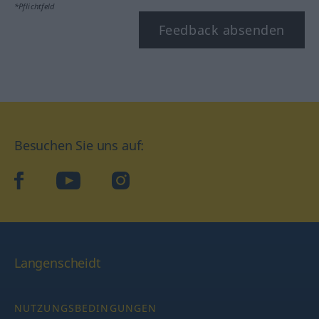
*Pflichtfeld
Feedback absenden
Besuchen Sie uns auf:
facebook
YouTube
Instagram
Langenscheidt
NUTZUNGSBEDINGUNGEN