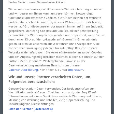
finden Sie in unserer Datenschutzerklärung.
Übersicht aller Übersetzungen
Wir verwenden Cookies, damit Sie unsere Webseite bestmöglich nutzen
und wir besser mit Ihnen kommunizieren können. Notwendige,
(Für mehr Details die Übersetzung anklicken/antippen)
funktionale und statistische Cookies, die für den Betrieb der Webseite
und der statistischen Auswertung unserer Webseite erforderlich sind,
söndürmek, kapatmak
kararlaştırmak
werden auf Grundlage unserer Vorauswahl immer auf Ihrem Endgerät
gespeichert. Marketing-Cookies und Cookies, die der Bereitstellung
personalisierter Werbung dienen, werden nur gespeichert, wenn Sie uns
durch einen Klick auf den „Akzeptieren“-Button Ihr Einverständnis
Weitere Beispiele...
geben. Klicken Sie ansonsten auf „Fortfahren ohne Akzeptieren“. Sie
können Ihre Einwilligung jederzeit für zukünftige Besuche unserer
Webseite widerrufen. Wenn Sie weitere Informationen zu den Cookies
und den Anpassungsmöglichkeiten möchten, klicken Sie einfach auf den
Button „Mehr Optionen“. Weitergehende Hinweise zu der
Datenverarbeitung entnehmen Sie ansonsten unserer
söndürmek
ausmachen
Licht, Zigarette
Datenschutzerklärung
. Hier finden Sie unser
Impressum
.
Wir und unsere Partner verarbeiten Daten, um
kapatmak
ausmachen
Radio
Folgendes bereitzustellen:
Genaue Geolocation-Daten verwenden. Geräteeigenschaften zur
Identifikation aktiv abfragen. Speichern von und/oder Zugriff auf
kararlaştırmak
ausmachen
Termin
Informationen auf einem Gerät. Personalisierte Werbung und Inhalte,
Messung von Werbung und Inhalten, Zielgruppenforschung und
Entwicklung von Dienstleistungen.
Liste der Partner (Lieferanten)
Beispiele