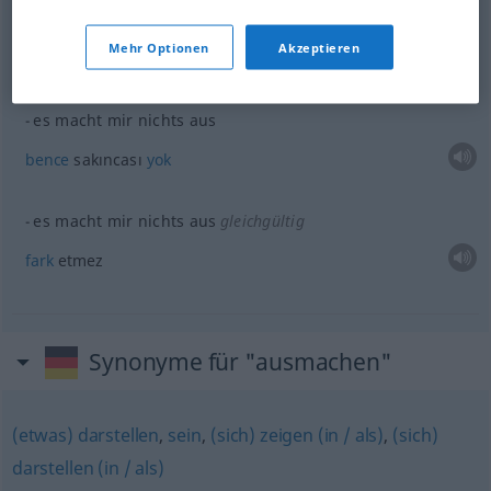
macht es Ihnen
etwas
aus, wenn…?
Mehr Optionen
Akzeptieren
-menin sizce
bir
sakıncası var mı?
es macht mir nichts aus
bence
sakıncası
yok
es macht mir nichts aus
gleichgültig
fark
etmez
Synonyme für "ausmachen"
(etwas) darstellen
,
sein
,
(sich) zeigen (in / als)
,
(sich)
darstellen (in / als)