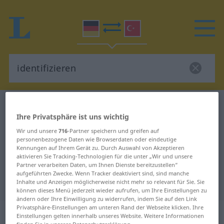
Deutsch-Türkisch Wörterbuch
identifizieren
Ihre Privatsphäre ist uns wichtig
Deutsch-Türkisch Übersetzung für
Wir und unsere
716
-Partner speichern und greifen auf
"identifizieren"
personenbezogene Daten wie Browserdaten oder eindeutige
Kennungen auf Ihrem Gerät zu. Durch Auswahl von Akzeptieren
aktivieren Sie Tracking-Technologien für die unter „Wir und unsere
Partner verarbeiten Daten, um Ihnen Dienste bereitzustellen“
"identifizieren" Türkisch
aufgeführten Zwecke. Wenn Tracker deaktiviert sind, sind manche
Übersetzung
Inhalte und Anzeigen möglicherweise nicht mehr so relevant für Sie. Sie
können dieses Menü jederzeit wieder aufrufen, um Ihre Einstellungen zu
ändern oder Ihre Einwilligung zu widerrufen, indem Sie auf den Link
Privatsphäre-Einstellungen am unteren Rand der Webseite klicken. Ihre
„identifizieren“
: transitives Verb
Einstellungen gelten innerhalb unseres Website. Weitere Informationen
finden Sie in unserer Datenschutzerklärung.