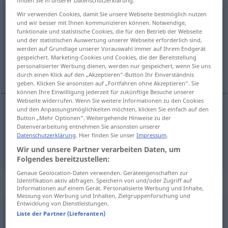
identifizieren
Wir verwenden Cookies, damit Sie unsere Webseite bestmöglich nutzen
v/t
<
ohne
ge-
;
h.
>
und wir besser mit Ihnen kommunizieren können. Notwendige,
funktionale und statistische Cookies, die für den Betrieb der Webseite
Übersicht aller Übersetzungen
und der statistischen Auswertung unserer Webseite erforderlich sind,
(Für mehr Details die Übersetzung anklicken/antippen)
werden auf Grundlage unserer Vorauswahl immer auf Ihrem Endgerät
gespeichert. Marketing-Cookies und Cookies, die der Bereitstellung
personalisierter Werbung dienen, werden nur gespeichert, wenn Sie uns
kimliğini belirlemek, teşhis etmek
durch einen Klick auf den „Akzeptieren“-Button Ihr Einverständnis
geben. Klicken Sie ansonsten auf „Fortfahren ohne Akzeptieren“. Sie
können Ihre Einwilligung jederzeit für zukünftige Besuche unserer
Webseite widerrufen. Wenn Sie weitere Informationen zu den Cookies
und den Anpassungsmöglichkeiten möchten, klicken Sie einfach auf den
Button „Mehr Optionen“. Weitergehende Hinweise zu der
kimliğini
belirlemek
(
)
identifizieren
-IN
Datenverarbeitung entnehmen Sie ansonsten unserer
Datenschutzerklärung
. Hier finden Sie unser
Impressum
.
teşhis
etmek
(
)
identifizieren
-I
Wir und unsere Partner verarbeiten Daten, um
Folgendes bereitzustellen:
Genaue Geolocation-Daten verwenden. Geräteeigenschaften zur
Identifikation aktiv abfragen. Speichern von und/oder Zugriff auf
„identifizieren“
: reflexives Verb
Informationen auf einem Gerät. Personalisierte Werbung und Inhalte,
Messung von Werbung und Inhalten, Zielgruppenforschung und
Entwicklung von Dienstleistungen.
identifizieren
v/r
<
ohne
ge-
;
h.
>
Liste der Partner (Lieferanten)