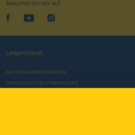
Besuchen Sie uns auf:
facebook
YouTube
Instagram
Langenscheidt
NUTZUNGSBEDINGUNGEN
DATENSCHUTZBESTIMMUNGEN
IMPRESSUM
PRIVATSPHÄRE-EINSTELLUNGEN
LATEINWÖRTERBUCH MIT CODE
Copyright © 2026 PONS Langenscheidt GmbH, Alle Rechte