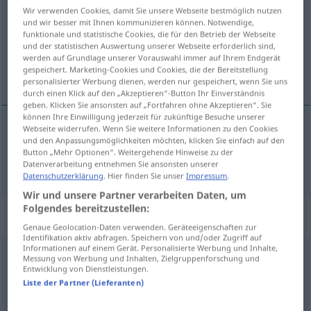
Wir verwenden Cookies, damit Sie unsere Webseite bestmöglich nutzen
und wir besser mit Ihnen kommunizieren können. Notwendige,
Übersicht aller Übersetzungen
funktionale und statistische Cookies, die für den Betrieb der Webseite
(Für mehr Details die Übersetzung anklicken/antippen)
und der statistischen Auswertung unserer Webseite erforderlich sind,
werden auf Grundlage unserer Vorauswahl immer auf Ihrem Endgerät
gespeichert. Marketing-Cookies und Cookies, die der Bereitstellung
sınır dışı etmek
personalisierter Werbung dienen, werden nur gespeichert, wenn Sie uns
durch einen Klick auf den „Akzeptieren“-Button Ihr Einverständnis
geben. Klicken Sie ansonsten auf „Fortfahren ohne Akzeptieren“. Sie
können Ihre Einwilligung jederzeit für zukünftige Besuche unserer
Webseite widerrufen. Wenn Sie weitere Informationen zu den Cookies
und den Anpassungsmöglichkeiten möchten, klicken Sie einfach auf den
sınır
dışı
etmek
(
aus
)
ausweisen
-DEN
Button „Mehr Optionen“. Weitergehende Hinweise zu der
Datenverarbeitung entnehmen Sie ansonsten unserer
Datenschutzerklärung
. Hier finden Sie unser
Impressum
.
Wir und unsere Partner verarbeiten Daten, um
Folgendes bereitzustellen:
„ausweisen“
: reflexives Verb
Genaue Geolocation-Daten verwenden. Geräteeigenschaften zur
Identifikation aktiv abfragen. Speichern von und/oder Zugriff auf
Informationen auf einem Gerät. Personalisierte Werbung und Inhalte,
ausweisen
v/r
<
irr
;
-ge-
;
h.
>
Messung von Werbung und Inhalten, Zielgruppenforschung und
Entwicklung von Dienstleistungen.
Übersicht aller Übersetzungen
Liste der Partner (Lieferanten)
(Für mehr Details die Übersetzung anklicken/antippen)