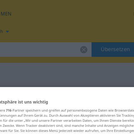
HMEN
ch
Übersetzen
h
ung für "tückisch"
atsphäre ist uns wichtig
tzung
sere
716
-Partner speichern und greifen auf personenbezogene Daten wie Browserdat
Kennungen auf Ihrem Gerät zu. Durch Auswahl von Akzeptieren aktivieren Sie Trackin
n für die unter „Wir und unsere Partner verarbeiten Daten, um Ihnen Dienste bereitz
n Zwecke. Wenn Tracker deaktiviert sind, sind manche Inhalte und Anzeigen mögliche
evant für Sie. Sie können dieses Menü jederzeit wieder aufrufen, um Ihre Einstellung