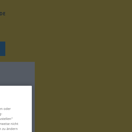
DE
en oder
g-
ustellen“
rweise nicht
en zu ändern