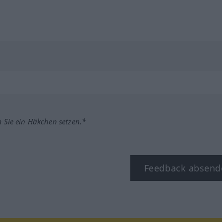
m Sie ein Häkchen setzen.*
Feedback absend