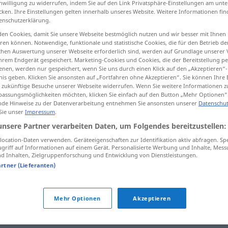
inwilligung zu widerrufen, indem Sie auf den Link Privatsphäre-Einstellungen am unt
cken. Ihre Einstellungen gelten innerhalb unseres Website. Weitere Informationen fin
enschutzerklärung.
en Cookies, damit Sie unsere Webseite bestmöglich nutzen und wir besser mit Ihnen
en können. Notwendige, funktionale und statistische Cookies, die für den Betrieb d
tippen)
ischen Auswertung unserer Webseite erforderlich sind, werden auf Grundlage unserer
hrem Endgerät gespeichert. Marketing-Cookies und Cookies, die der Bereitstellung per
nen, werden nur gespeichert, wenn Sie uns durch einen Klick auf den „Akzeptieren“-
nis geben. Klicken Sie ansonsten auf „Fortfahren ohne Akzeptieren“. Sie können Ihre 
ür zukünftige Besuche unserer Webseite widerrufen. Wenn Sie weitere Informationen 
assungsmöglichkeiten möchten, klicken Sie einfach auf den Button „Mehr Optionen“
de Hinweise zu der Datenverarbeitung entnehmen Sie ansonsten unserer
Datenschut
tückisch
 Sie unser
Impressum
.
unsere Partner verarbeiten Daten, um Folgendes bereitzustellen:
ocation-Daten verwenden. Geräteeigenschaften zur Identifikation aktiv abfragen. Sp
griff auf Informationen auf einem Gerät. Personalisierte Werbung und Inhalte, Mes
 Inhalten, Zielgruppenforschung und Entwicklung von Dienstleistungen.
artner (Lieferanten)
Mehr Optionen
Akzeptieren
,
heimtückisch
,
hundsgemein (ugs.)
,
charakterlos
,