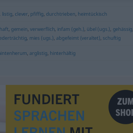
,
listig
,
clever
,
pfiffig
,
durchtrieben
,
heimtückisch
haft
,
gemein
,
verwerflich
,
infam (geh.)
,
übel (ugs.)
,
gehässig
ederträchtig
,
mies (ugs.)
,
abgefeimt (veraltet)
,
schuftig
hintenherum
,
arglistig
,
hinterhältig