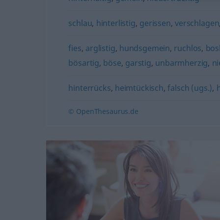
schlau
,
hinterlistig
,
gerissen
,
verschlagen
fies
,
arglistig
,
hundsgemein
,
ruchlos
,
bos
bösartig
,
böse
,
garstig
,
unbarmherzig
,
ni
hinterrücks
,
heimtückisch
,
falsch (ugs.)
,
© OpenThesaurus.de