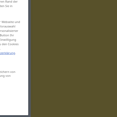
eren Rand der
den Sie in
er Webseite und
 Vorauswahl
sonalisierter
Button Ihr
Einwilligung
zu den Cookies
.
zerklärung
.
eichern von
sung von