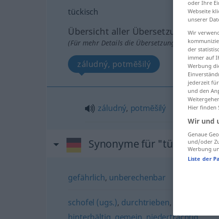
oder Ihre E
tückisch
Webseite kli
unserer Dat
Übersicht aller Übersetzungen
Wir verwend
kommunizier
(Für mehr Details die Übersetzung anklicken/an
der statist
immer auf I
záludný, potmĕšilý
Werbung die
Einverständ
jederzeit f
und den Anp
Weitergehen
záludný
,
potmĕšilý
Hier finden
Wir und 
Genaue Geol
Synonyme für "tückisch"
und/oder Zu
Werbung und
Liste der P
gefährlich
,
unberechenbar
schofel (ugs.)
,
durchtrieben
,
falsch (ugs.)
hinterhältig
,
gemein
,
niederträchtig