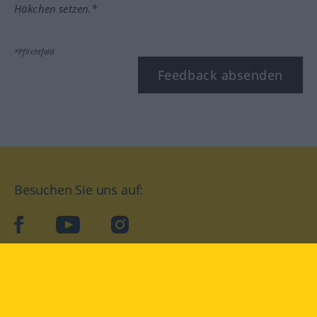
Häkchen setzen.*
*Pflichtfeld
Feedback absenden
Besuchen Sie uns auf:
facebook
YouTube
Instagram
Langenscheidt