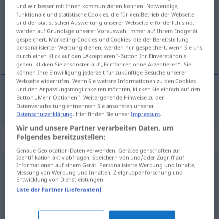
und wir besser mit Ihnen kommunizieren können. Notwendige,
funktionale und statistische Cookies, die für den Betrieb der Webseite
Übersicht aller Übersetzungen
und der statistischen Auswertung unserer Webseite erforderlich sind,
(Für mehr Details die Übersetzung anklicken/antippen)
werden auf Grundlage unserer Vorauswahl immer auf Ihrem Endgerät
gespeichert. Marketing-Cookies und Cookies, die der Bereitstellung
personalisierter Werbung dienen, werden nur gespeichert, wenn Sie uns
mizerný
durch einen Klick auf den „Akzeptieren“-Button Ihr Einverständnis
geben. Klicken Sie ansonsten auf „Fortfahren ohne Akzeptieren“. Sie
können Ihre Einwilligung jederzeit für zukünftige Besuche unserer
Webseite widerrufen. Wenn Sie weitere Informationen zu den Cookies
und den Anpassungsmöglichkeiten möchten, klicken Sie einfach auf den
Button „Mehr Optionen“. Weitergehende Hinweise zu der
mizerný
fies
Datenverarbeitung entnehmen Sie ansonsten unserer
Datenschutzerklärung
. Hier finden Sie unser
Impressum
.
Wir und unsere Partner verarbeiten Daten, um
Synonyme für "fies"
Folgendes bereitzustellen:
Genaue Geolocation-Daten verwenden. Geräteeigenschaften zur
Identifikation aktiv abfragen. Speichern von und/oder Zugriff auf
Informationen auf einem Gerät. Personalisierte Werbung und Inhalte,
bösartig
,
böse
,
übel
,
gemein
,
böswillig
,
schlecht
Messung von Werbung und Inhalten, Zielgruppenforschung und
Entwicklung von Dienstleistungen.
Liste der Partner (Lieferanten)
arg
,
schwer
,
schlimm (ugs.)
,
bedenklich