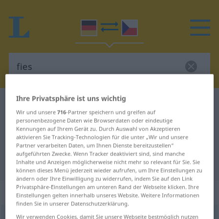
Ihre Privatsphäre ist uns wichtig
Deutsch-Tschechisch Wörterbuch
fies
Wir und unsere
716
-Partner speichern und greifen auf
Deutsch-Tschechisch Übersetzung
personenbezogene Daten wie Browserdaten oder eindeutige
Kennungen auf Ihrem Gerät zu. Durch Auswahl von Akzeptieren
für "fies"
aktivieren Sie Tracking-Technologien für die unter „Wir und unsere
Partner verarbeiten Daten, um Ihnen Dienste bereitzustellen“
aufgeführten Zwecke. Wenn Tracker deaktiviert sind, sind manche
"fies" Tschechisch Übersetzung
Inhalte und Anzeigen möglicherweise nicht mehr so relevant für Sie. Sie
können dieses Menü jederzeit wieder aufrufen, um Ihre Einstellungen zu
ändern oder Ihre Einwilligung zu widerrufen, indem Sie auf den Link
Privatsphäre-Einstellungen am unteren Rand der Webseite klicken. Ihre
„fies“
Einstellungen gelten innerhalb unseres Website. Weitere Informationen
finden Sie in unserer Datenschutzerklärung.
fies
Wir verwenden Cookies, damit Sie unsere Webseite bestmöglich nutzen
UMG