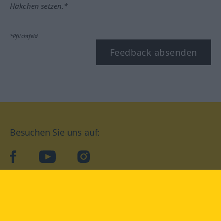
Häkchen setzen.*
*Pflichtfeld
Feedback absenden
Besuchen Sie uns auf:
facebook
YouTube
Instagram
Langenscheidt