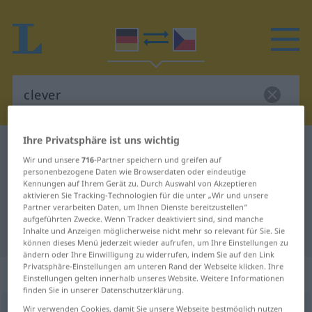
Ihre Privatsphäre ist uns wichtig
Deutsch-Tschechisch Wörterbuch
clever
Wir und unsere
716
-Partner speichern und greifen auf
Deutsch-Tschechisch Übersetzung
personenbezogene Daten wie Browserdaten oder eindeutige
Kennungen auf Ihrem Gerät zu. Durch Auswahl von Akzeptieren
für "clever"
aktivieren Sie Tracking-Technologien für die unter „Wir und unsere
Partner verarbeiten Daten, um Ihnen Dienste bereitzustellen“
aufgeführten Zwecke. Wenn Tracker deaktiviert sind, sind manche
"clever" Tschechisch Übersetzung
Inhalte und Anzeigen möglicherweise nicht mehr so relevant für Sie. Sie
können dieses Menü jederzeit wieder aufrufen, um Ihre Einstellungen zu
ändern oder Ihre Einwilligung zu widerrufen, indem Sie auf den Link
Privatsphäre-Einstellungen am unteren Rand der Webseite klicken. Ihre
„clever“
Einstellungen gelten innerhalb unseres Website. Weitere Informationen
finden Sie in unserer Datenschutzerklärung.
clever
Wir verwenden Cookies, damit Sie unsere Webseite bestmöglich nutzen
[ˈklɛvər]
UMG