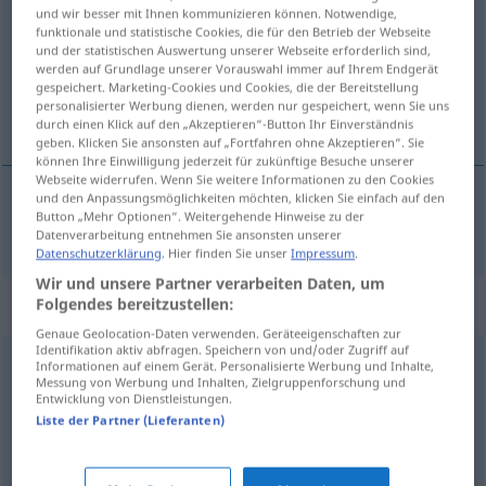
und wir besser mit Ihnen kommunizieren können. Notwendige,
funktionale und statistische Cookies, die für den Betrieb der Webseite
Übersicht aller Übersetzungen
und der statistischen Auswertung unserer Webseite erforderlich sind,
(Für mehr Details die Übersetzung anklicken/antippen)
werden auf Grundlage unserer Vorauswahl immer auf Ihrem Endgerät
gespeichert. Marketing-Cookies und Cookies, die der Bereitstellung
personalisierter Werbung dienen, werden nur gespeichert, wenn Sie uns
chytrý
durch einen Klick auf den „Akzeptieren“-Button Ihr Einverständnis
geben. Klicken Sie ansonsten auf „Fortfahren ohne Akzeptieren“. Sie
können Ihre Einwilligung jederzeit für zukünftige Besuche unserer
Webseite widerrufen. Wenn Sie weitere Informationen zu den Cookies
und den Anpassungsmöglichkeiten möchten, klicken Sie einfach auf den
Button „Mehr Optionen“. Weitergehende Hinweise zu der
chytrý
clever
Datenverarbeitung entnehmen Sie ansonsten unserer
Datenschutzerklärung
. Hier finden Sie unser
Impressum
.
Wir und unsere Partner verarbeiten Daten, um
Synonyme für "clever"
Folgendes bereitzustellen:
Genaue Geolocation-Daten verwenden. Geräteeigenschaften zur
Identifikation aktiv abfragen. Speichern von und/oder Zugriff auf
Informationen auf einem Gerät. Personalisierte Werbung und Inhalte,
pfiffig (ugs.)
,
gescheit
,
geschickt
,
schlau
,
raffiniert
,
Messung von Werbung und Inhalten, Zielgruppenforschung und
Entwicklung von Dienstleistungen.
erfinderisch
,
aufgeweckt
,
einfallsreich
,
gewitzt
,
gewieft
Liste der Partner (Lieferanten)
(ugs.)
,
originell (geh.)
,
findig