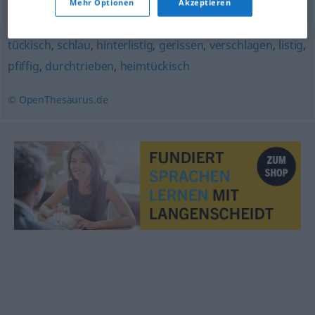
Mehr Optionen
Akzeptieren
pfiffig
tückisch
,
schlau
,
hinterlistig
,
gerissen
,
verschlagen
,
listig
,
pfiffig
,
durchtrieben
,
heimtückisch
© OpenThesaurus.de