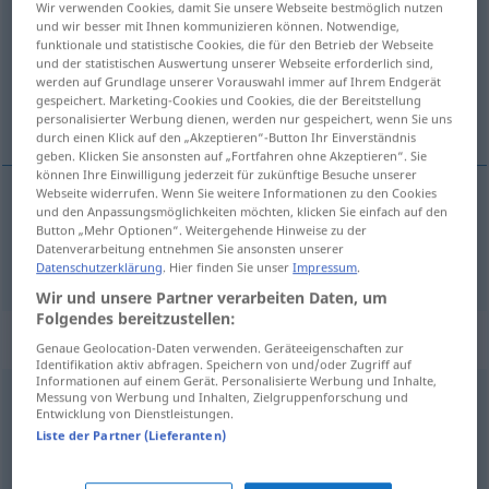
Wir verwenden Cookies, damit Sie unsere Webseite bestmöglich nutzen
und wir besser mit Ihnen kommunizieren können. Notwendige,
Übersicht aller Übersetzungen
funktionale und statistische Cookies, die für den Betrieb der Webseite
und der statistischen Auswertung unserer Webseite erforderlich sind,
(Für mehr Details die Übersetzung anklicken/antippen)
werden auf Grundlage unserer Vorauswahl immer auf Ihrem Endgerät
gespeichert. Marketing-Cookies und Cookies, die der Bereitstellung
chytrý, lstivý
personalisierter Werbung dienen, werden nur gespeichert, wenn Sie uns
durch einen Klick auf den „Akzeptieren“-Button Ihr Einverständnis
geben. Klicken Sie ansonsten auf „Fortfahren ohne Akzeptieren“. Sie
können Ihre Einwilligung jederzeit für zukünftige Besuche unserer
Webseite widerrufen. Wenn Sie weitere Informationen zu den Cookies
und den Anpassungsmöglichkeiten möchten, klicken Sie einfach auf den
chytrý
,
lstivý
schlau
Button „Mehr Optionen“. Weitergehende Hinweise zu der
Datenverarbeitung entnehmen Sie ansonsten unserer
Datenschutzerklärung
. Hier finden Sie unser
Impressum
.
Wir und unsere Partner verarbeiten Daten, um
Folgendes bereitzustellen:
Synonyme für "schlau"
Genaue Geolocation-Daten verwenden. Geräteeigenschaften zur
Identifikation aktiv abfragen. Speichern von und/oder Zugriff auf
Informationen auf einem Gerät. Personalisierte Werbung und Inhalte,
Messung von Werbung und Inhalten, Zielgruppenforschung und
pfiffig (ugs.)
,
gescheit
,
geschickt
,
raffiniert
,
erfinderisch
,
Entwicklung von Dienstleistungen.
Liste der Partner (Lieferanten)
clever
,
aufgeweckt
,
einfallsreich
,
gewitzt
,
gewieft (ugs.)
,
originell (geh.)
,
findig