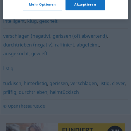
Mehr Optionen
Akzeptieren
scharfsinnig
,
verständig
,
gewieft
,
aufgeweckt (ugs.)
,
intelligent
,
klug
,
gescheit
verschlagen (negativ)
,
gerissen (oft abwertend)
,
durchtrieben (negativ)
,
raffiniert
,
abgefeimt
,
ausgekocht
,
gewieft
listig
tückisch
,
hinterlistig
,
gerissen
,
verschlagen
,
listig
,
clever
,
pfiffig
,
durchtrieben
,
heimtückisch
© OpenThesaurus.de