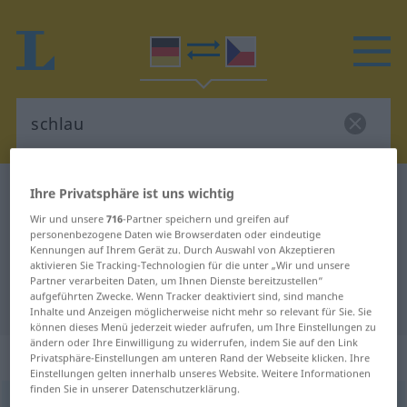
Deutsch-Tschechisch Wörterbuch
schlau
Ihre Privatsphäre ist uns wichtig
Deutsch-Tschechisch Übersetzung
Wir und unsere
716
-Partner speichern und greifen auf
personenbezogene Daten wie Browserdaten oder eindeutige
für "schlau"
Kennungen auf Ihrem Gerät zu. Durch Auswahl von Akzeptieren
aktivieren Sie Tracking-Technologien für die unter „Wir und unsere
Partner verarbeiten Daten, um Ihnen Dienste bereitzustellen“
aufgeführten Zwecke. Wenn Tracker deaktiviert sind, sind manche
"schlau" Tschechisch Übersetzung
Inhalte und Anzeigen möglicherweise nicht mehr so relevant für Sie. Sie
können dieses Menü jederzeit wieder aufrufen, um Ihre Einstellungen zu
ändern oder Ihre Einwilligung zu widerrufen, indem Sie auf den Link
„schlau“
Privatsphäre-Einstellungen am unteren Rand der Webseite klicken. Ihre
Einstellungen gelten innerhalb unseres Website. Weitere Informationen
finden Sie in unserer Datenschutzerklärung.
schlau