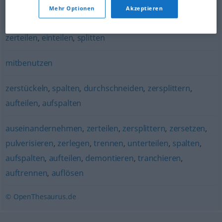
Mehr Optionen
Akzeptieren
dividieren (durch)
zerteilen
,
einteilen
,
splitten
mitbenutzen
zerstückeln
,
spalten
,
durchschneiden
,
zersplittern
,
aufteilen
,
aufspalten
auseinandernehmen
,
zerteilen
,
zersplittern
,
zersetzen
,
pulverisieren
,
zerlegen
,
trennen
,
unterteilen
,
spalten
,
aufspalten
,
aufteilen
,
demontieren
,
tranchieren
,
auftrennen
,
auflösen
© OpenThesaurus.de