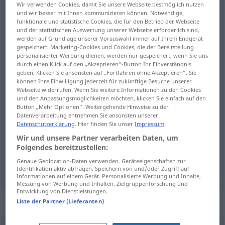
Wir verwenden Cookies, damit Sie unsere Webseite bestmöglich nutzen
und wir besser mit Ihnen kommunizieren können. Notwendige,
Übersicht aller Übersetzungen
funktionale und statistische Cookies, die für den Betrieb der Webseite
und der statistischen Auswertung unserer Webseite erforderlich sind,
(Für mehr Details die Übersetzung anklicken/antippen)
werden auf Grundlage unserer Vorauswahl immer auf Ihrem Endgerät
gespeichert. Marketing-Cookies und Cookies, die der Bereitstellung
dĕlit, sdílet, dĕlit
personalisierter Werbung dienen, werden nur gespeichert, wenn Sie uns
durch einen Klick auf den „Akzeptieren“-Button Ihr Einverständnis
geben. Klicken Sie ansonsten auf „Fortfahren ohne Akzeptieren“. Sie
können Ihre Einwilligung jederzeit für zukünftige Besuche unserer
Webseite widerrufen. Wenn Sie weitere Informationen zu den Cookies
und den Anpassungsmöglichkeiten möchten, klicken Sie einfach auf den
<roz>
dĕlit
(
sich
se
)
teilen
zerteilen
Button „Mehr Optionen“. Weitergehende Hinweise zu der
Datenverarbeitung entnehmen Sie ansonsten unserer
Datenschutzerklärung
. Hier finden Sie unser
Impressum
.
sdílet
teilen
aufteilen
Wir und unsere Partner verarbeiten Daten, um
Folgendes bereitzustellen:
<vy>
dĕlit
teilen
a.
Ansicht, Leid
MATH
Genaue Geolocation-Daten verwenden. Geräteeigenschaften zur
Identifikation aktiv abfragen. Speichern von und/oder Zugriff auf
Informationen auf einem Gerät. Personalisierte Werbung und Inhalte,
Messung von Werbung und Inhalten, Zielgruppenforschung und
Entwicklung von Dienstleistungen.
Synonyme für "teilen"
Liste der Partner (Lieferanten)