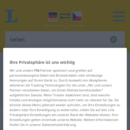
Deutsch-Tschechisch Wörterbuch
teilen
Ihre Privatsphäre ist uns wichtig
Deutsch-Tschechisch Übersetzung
Wir und unsere
716
-Partner speichern und greifen auf
personenbezogene Daten wie Browserdaten oder eindeutige
für "teilen"
Kennungen auf Ihrem Gerät zu. Durch Auswahl von Akzeptieren
aktivieren Sie Tracking-Technologien für die unter „Wir und unsere
Partner verarbeiten Daten, um Ihnen Dienste bereitzustellen“
aufgeführten Zwecke. Wenn Tracker deaktiviert sind, sind manche
"teilen" Tschechisch Übersetzung
Inhalte und Anzeigen möglicherweise nicht mehr so relevant für Sie. Sie
können dieses Menü jederzeit wieder aufrufen, um Ihre Einstellungen zu
ändern oder Ihre Einwilligung zu widerrufen, indem Sie auf den Link
„teilen“
Privatsphäre-Einstellungen am unteren Rand der Webseite klicken. Ihre
Einstellungen gelten innerhalb unseres Website. Weitere Informationen
finden Sie in unserer Datenschutzerklärung.
teilen