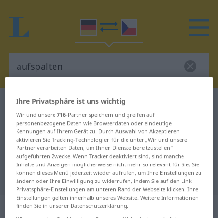
Ihre Privatsphäre ist uns wichtig
Deutsch-Tschechisch Wörterbuch
aufspalten
Wir und unsere
716
-Partner speichern und greifen auf
Deutsch-Tschechisch Übersetzung
personenbezogene Daten wie Browserdaten oder eindeutige
für "aufspalten"
Kennungen auf Ihrem Gerät zu. Durch Auswahl von Akzeptieren
aktivieren Sie Tracking-Technologien für die unter „Wir und unsere
Partner verarbeiten Daten, um Ihnen Dienste bereitzustellen“
aufgeführten Zwecke. Wenn Tracker deaktiviert sind, sind manche
"aufspalten" Tschechisch
Inhalte und Anzeigen möglicherweise nicht mehr so relevant für Sie. Sie
können dieses Menü jederzeit wieder aufrufen, um Ihre Einstellungen zu
Übersetzung
ändern oder Ihre Einwilligung zu widerrufen, indem Sie auf den Link
Privatsphäre-Einstellungen am unteren Rand der Webseite klicken. Ihre
Einstellungen gelten innerhalb unseres Website. Weitere Informationen
„aufspalten“
finden Sie in unserer Datenschutzerklärung.