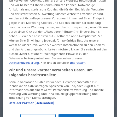
Wir verwenden Cookies, damit Sie unsere Webseite bestmöglich nutzen
und wir besser mit Ihnen kommunizieren können. Notwendige,
aufspalten
<
irr
od
regelm
>
funktionale und statistische Cookies, die für den Betrieb der Webseite
und der statistischen Auswertung unserer Webseite erforderlich sind,
Übersicht aller Übersetzungen
werden auf Grundlage unserer Vorauswahl immer auf Ihrem Endgerät
gespeichert. Marketing-Cookies und Cookies, die der Bereitstellung
(Für mehr Details die Übersetzung anklicken/antippen)
personalisierter Werbung dienen, werden nur gespeichert, wenn Sie uns
durch einen Klick auf den „Akzeptieren“-Button Ihr Einverständnis
rozštĕpit se
geben. Klicken Sie ansonsten auf „Fortfahren ohne Akzeptieren“. Sie
können Ihre Einwilligung jederzeit für zukünftige Besuche unserer
Webseite widerrufen. Wenn Sie weitere Informationen zu den Cookies
und den Anpassungsmöglichkeiten möchten, klicken Sie einfach auf den
Button „Mehr Optionen“. Weitergehende Hinweise zu der
Beispiele
Datenverarbeitung entnehmen Sie ansonsten unserer
Datenschutzerklärung
. Hier finden Sie unser
Impressum
.
sich aufspalten
Wir und unsere Partner verarbeiten Daten, um
Folgendes bereitzustellen:
rozštĕpit
se
PF
Genaue Geolocation-Daten verwenden. Geräteeigenschaften zur
Identifikation aktiv abfragen. Speichern von und/oder Zugriff auf
Informationen auf einem Gerät. Personalisierte Werbung und Inhalte,
Messung von Werbung und Inhalten, Zielgruppenforschung und
Entwicklung von Dienstleistungen.
Synonyme für "aufspalten"
Liste der Partner (Lieferanten)