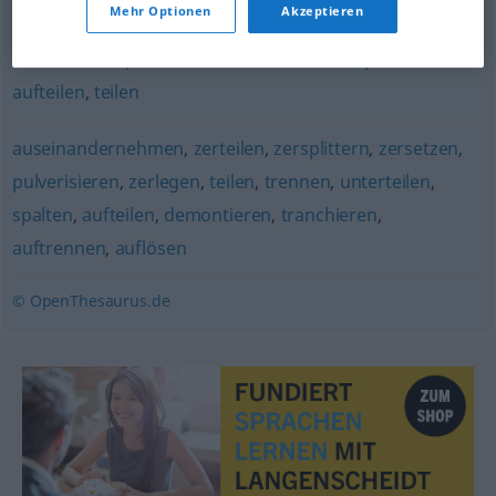
aufschlüsseln
,
unterteilen
,
aufgliedern
,
untergliedern
Mehr Optionen
Akzeptieren
zerstückeln
,
spalten
,
durchschneiden
,
zersplittern
,
aufteilen
,
teilen
auseinandernehmen
,
zerteilen
,
zersplittern
,
zersetzen
,
pulverisieren
,
zerlegen
,
teilen
,
trennen
,
unterteilen
,
spalten
,
aufteilen
,
demontieren
,
tranchieren
,
auftrennen
,
auflösen
© OpenThesaurus.de