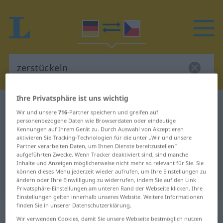
Ihre Privatsphäre ist uns wichtig
Deutsch-Tschechisch Wörterbuch
zerstückeln
Wir und unsere
716
-Partner speichern und greifen auf
Deutsch-Tschechisch Übersetzung
personenbezogene Daten wie Browserdaten oder eindeutige
Kennungen auf Ihrem Gerät zu. Durch Auswahl von Akzeptieren
für "zerstückeln"
aktivieren Sie Tracking-Technologien für die unter „Wir und unsere
Partner verarbeiten Daten, um Ihnen Dienste bereitzustellen“
aufgeführten Zwecke. Wenn Tracker deaktiviert sind, sind manche
Inhalte und Anzeigen möglicherweise nicht mehr so relevant für Sie. Sie
"zerstückeln" Tschechisch
können dieses Menü jederzeit wieder aufrufen, um Ihre Einstellungen zu
ändern oder Ihre Einwilligung zu widerrufen, indem Sie auf den Link
Übersetzung
Privatsphäre-Einstellungen am unteren Rand der Webseite klicken. Ihre
Einstellungen gelten innerhalb unseres Website. Weitere Informationen
finden Sie in unserer Datenschutzerklärung.
„zerstückeln“
Wir verwenden Cookies, damit Sie unsere Webseite bestmöglich nutzen