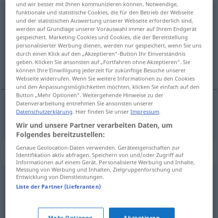
und wir besser mit Ihnen kommunizieren können. Notwendige,
funktionale und statistische Cookies, die für den Betrieb der Webseite
zerstückeln
<
e
,
ohne
ge
;
haben
>
und der statistischen Auswertung unserer Webseite erforderlich sind,
werden auf Grundlage unserer Vorauswahl immer auf Ihrem Endgerät
Übersicht aller Übersetzungen
gespeichert. Marketing-Cookies und Cookies, die der Bereitstellung
(Für mehr Details die Übersetzung anklicken/antippen)
personalisierter Werbung dienen, werden nur gespeichert, wenn Sie uns
durch einen Klick auf den „Akzeptieren“-Button Ihr Einverständnis
geben. Klicken Sie ansonsten auf „Fortfahren ohne Akzeptieren“. Sie
kouskovat
können Ihre Einwilligung jederzeit für zukünftige Besuche unserer
Webseite widerrufen. Wenn Sie weitere Informationen zu den Cookies
und den Anpassungsmöglichkeiten möchten, klicken Sie einfach auf den
Button „Mehr Optionen“. Weitergehende Hinweise zu der
Datenverarbeitung entnehmen Sie ansonsten unserer
Datenschutzerklärung
. Hier finden Sie unser
Impressum
.
<roz>
kouskovat
zerstückeln
Wir und unsere Partner verarbeiten Daten, um
Folgendes bereitzustellen:
Genaue Geolocation-Daten verwenden. Geräteeigenschaften zur
Synonyme für "zerstückeln"
Identifikation aktiv abfragen. Speichern von und/oder Zugriff auf
Informationen auf einem Gerät. Personalisierte Werbung und Inhalte,
Messung von Werbung und Inhalten, Zielgruppenforschung und
Entwicklung von Dienstleistungen.
spalten
,
durchschneiden
,
zersplittern
,
aufteilen
,
teilen
,
Liste der Partner (Lieferanten)
aufspalten
Mehr Optionen
Akzeptieren