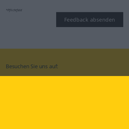
*Pflichtfeld
Feedback absenden
Besuchen Sie uns auf:
facebook
YouTube
Instagram
Langenscheidt