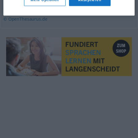
häckseln
,
hacken
,
zerhacken
,
zerkleinern
© OpenThesaurus.de