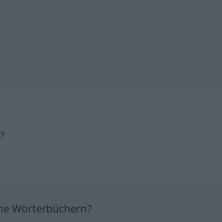
h?
ine Wörterbüchern?