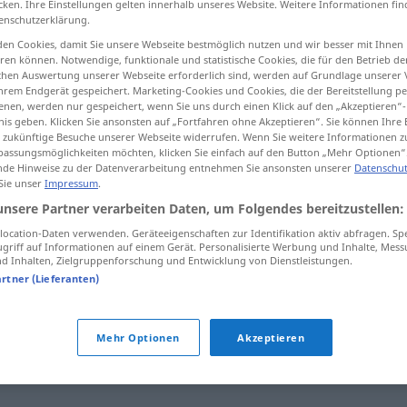
cken. Ihre Einstellungen gelten innerhalb unseres Website. Weitere Informationen fin
enschutzerklärung.
en Cookies, damit Sie unsere Webseite bestmöglich nutzen und wir besser mit Ihnen
en können. Notwendige, funktionale und statistische Cookies, die für den Betrieb d
ischen Auswertung unserer Webseite erforderlich sind, werden auf Grundlage unserer
tippen)
hrem Endgerät gespeichert. Marketing-Cookies und Cookies, die der Bereitstellung per
nen, werden nur gespeichert, wenn Sie uns durch einen Klick auf den „Akzeptieren“-
nis geben. Klicken Sie ansonsten auf „Fortfahren ohne Akzeptieren“. Sie können Ihre 
ür zukünftige Besuche unserer Webseite widerrufen. Wenn Sie weitere Informationen 
assungsmöglichkeiten möchten, klicken Sie einfach auf den Button „Mehr Optionen“
de Hinweise zu der Datenverarbeitung entnehmen Sie ansonsten unserer
Datenschut
 Sie unser
Impressum
.
ch
einteilen
DAT
unsere Partner verarbeiten Daten, um Folgendes bereitzustellen:
ocation-Daten verwenden. Geräteeigenschaften zur Identifikation aktiv abfragen. Sp
griff auf Informationen auf einem Gerät. Personalisierte Werbung und Inhalte, Mes
 Inhalten, Zielgruppenforschung und Entwicklung von Dienstleistungen.
artner (Lieferanten)
Mehr Optionen
Akzeptieren