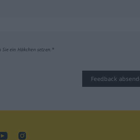
m Sie ein Häkchen setzen.*
Feedback absend
ook
YouTube
Instagram