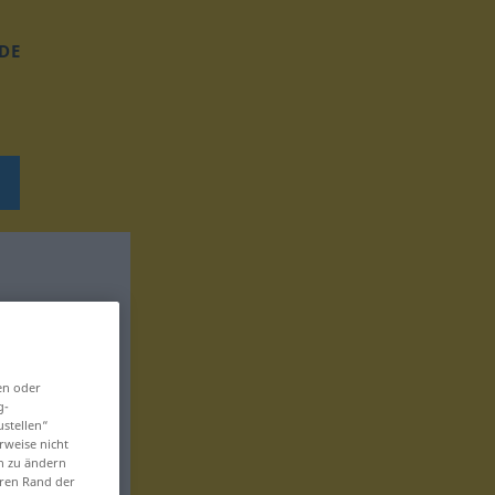
DE
en oder
g-
ustellen“
rweise nicht
en zu ändern
eren Rand der