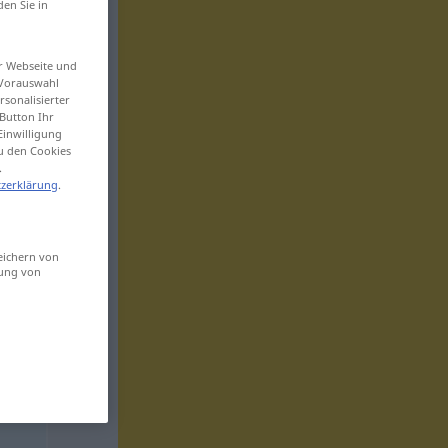
den Sie in
er Webseite und
 Vorauswahl
sonalisierter
Button Ihr
Einwilligung
zu den Cookies
.
zerklärung
.
eichern von
sung von