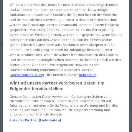
Wir verwenden Cookies, damit Sie unsere Webseite bestmöglich nutzen
und wir besser mit Ihnen kommunizieren können. Notwendige,
Übersicht aller Übersetzungen
funktionale und statistische Cookies, die für den Betrieb der Webseite
(Für mehr Details die Übersetzung anklicken/antippen)
und der statistischen Auswertung unserer Webseite erforderlich sind,
werden auf Grundlage unserer Vorauswahl immer auf Ihrem Endgerät
gespeichert. Marketing-Cookies und Cookies, die der Bereitstellung
stopa, pruh, rozchod
personalisierter Werbung dienen, werden nur gespeichert, wenn Sie uns
durch einen Klick auf den „Akzeptieren“-Button Ihr Einverständnis
geben. Klicken Sie ansonsten auf „Fortfahren ohne Akzeptieren“. Sie
können Ihre Einwilligung jederzeit für zukünftige Besuche unserer
Webseite widerrufen. Wenn Sie weitere Informationen zu den Cookies
und den Anpassungsmöglichkeiten möchten, klicken Sie einfach auf den
stopa
Spur
F
Button „Mehr Optionen“. Weitergehende Hinweise zu der
Datenverarbeitung entnehmen Sie ansonsten unserer
pruh
Spur
a.
Fährte, Tonband
, Fahrspur
Datenschutzerklärung
. Hier finden Sie unser
Impressum
.
M
Wir und unsere Partner verarbeiten Daten, um
Folgendes bereitzustellen:
rozchod
Spur
TECH
BAHN
M
Genaue Geolocation-Daten verwenden. Geräteeigenschaften zur
Identifikation aktiv abfragen. Speichern von und/oder Zugriff auf
Informationen auf einem Gerät. Personalisierte Werbung und Inhalte,
Messung von Werbung und Inhalten, Zielgruppenforschung und
Entwicklung von Dienstleistungen.
Beispielsätze für "Spur"
Liste der Partner (Lieferanten)