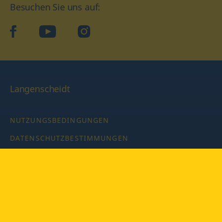
Besuchen Sie uns auf:
facebook
YouTube
Instagram
Langenscheidt
NUTZUNGSBEDINGUNGEN
DATENSCHUTZBESTIMMUNGEN
IMPRESSUM
PRIVATSPHÄRE-EINSTELLUNGEN
LATEINWÖRTERBUCH MIT CODE
Copyright © 2026 PONS Langenscheidt GmbH, Alle Rechte