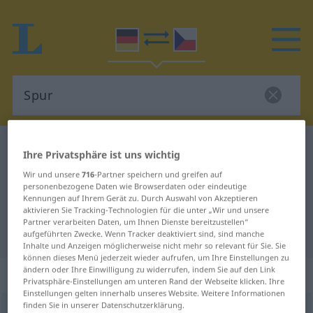
Deutsch-Tschechisch Wörterbuch
Spur
Ihre Privatsphäre ist uns wichtig
Deutsch-Tschechisch Übersetzung
Wir und unsere
716
-Partner speichern und greifen auf
personenbezogene Daten wie Browserdaten oder eindeutige
für "Spur"
Kennungen auf Ihrem Gerät zu. Durch Auswahl von Akzeptieren
aktivieren Sie Tracking-Technologien für die unter „Wir und unsere
Partner verarbeiten Daten, um Ihnen Dienste bereitzustellen“
"Spur" Tschechisch Übersetzung
aufgeführten Zwecke. Wenn Tracker deaktiviert sind, sind manche
Inhalte und Anzeigen möglicherweise nicht mehr so relevant für Sie. Sie
können dieses Menü jederzeit wieder aufrufen, um Ihre Einstellungen zu
ändern oder Ihre Einwilligung zu widerrufen, indem Sie auf den Link
„Spur“
: feminin
Privatsphäre-Einstellungen am unteren Rand der Webseite klicken. Ihre
Einstellungen gelten innerhalb unseres Website. Weitere Informationen
finden Sie in unserer Datenschutzerklärung.
Spur
f
<
Spur
;
-en
>