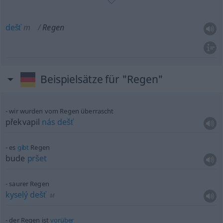
dešť
m
Regen
Beispielsätze für "Regen"
wir wurden vom Regen überrascht
překvapil
nás
dešť
es
gibt
Regen
bude
pršet
saurer Regen
kyselý
dešť
M
der Regen ist
vorüber