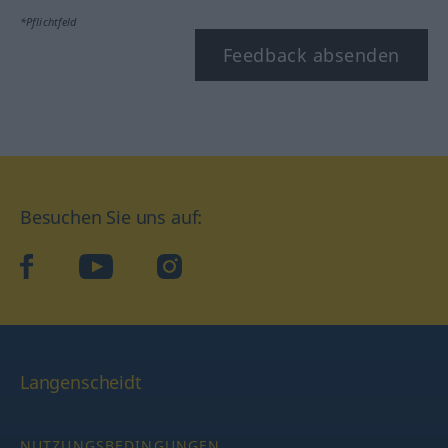
*Pflichtfeld
Feedback absenden
Besuchen Sie uns auf:
facebook
YouTube
Instagram
Langenscheidt
NUTZUNGSBEDINGUNGEN