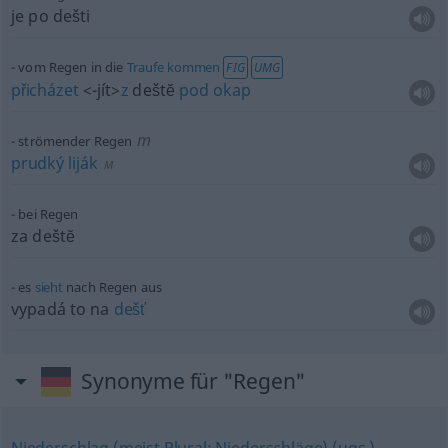
je po dešti
vom Regen in die
Traufe
kommen
FIG
UMG
přicházet
<-jít>
z
deštĕ
pod
okap
m
strömender Regen
prudký
liják
M
bei Regen
za deštĕ
es
sieht
nach Regen aus
vypadá to na
dešť
Synonyme für "Regen"