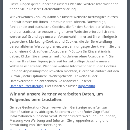
Einstellungen gelten innerhalb unseres Website. Weitere Informationen
finden Sie in unserer Datenschutzerklärung.
Übersicht aller Übersetzungen
Wir verwenden Cookies, damit Sie unsere Webseite bestmöglich nutzen
(Für mehr Details die Übersetzung anklicken/antippen)
und wir besser mit Ihnen kommunizieren können. Notwendige,
funktionale und statistische Cookies, die für den Betrieb der Webseite
hýbat se
probouzet se
und der statistischen Auswertung unserer Webseite erforderlich sind,
werden auf Grundlage unserer Vorauswahl immer auf Ihrem Endgerät
gespeichert. Marketing-Cookies und Cookies, die der Bereitstellung
personalisierter Werbung dienen, werden nur gespeichert, wenn Sie uns
durch einen Klick auf den „Akzeptieren“-Button Ihr Einverständnis
Beispiele
geben. Klicken Sie ansonsten auf „Fortfahren ohne Akzeptieren“. Sie
können Ihre Einwilligung jederzeit für zukünftige Besuche unserer
sich regen
sich bewegen
Webseite widerrufen. Wenn Sie weitere Informationen zu den Cookies
und den Anpassungsmöglichkeiten möchten, klicken Sie einfach auf den
hýbat
<hnout>
se
Button „Mehr Optionen“. Weitergehende Hinweise zu der
Datenverarbeitung entnehmen Sie ansonsten unserer
Datenschutzerklärung
. Hier finden Sie unser
Impressum
.
sich regen
Gefühle, Gewissen
Wir und unsere Partner verarbeiten Daten, um
Folgendes bereitzustellen:
probouzet
<-budit>
se
Genaue Geolocation-Daten verwenden. Geräteeigenschaften zur
Identifikation aktiv abfragen. Speichern von und/oder Zugriff auf
Informationen auf einem Gerät. Personalisierte Werbung und Inhalte,
Messung von Werbung und Inhalten, Zielgruppenforschung und
Entwicklung von Dienstleistungen.
Synonyme für "regen"