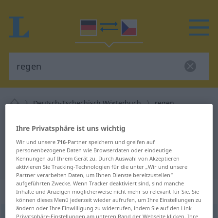
Deutsch-Tschechisch Wörterbuch
regen
Deutsch-Tschechisch Übersetzung
Ihre Privatsphäre ist uns wichtig
für "regen"
Wir und unsere
716
-Partner speichern und greifen auf
personenbezogene Daten wie Browserdaten oder eindeutige
Kennungen auf Ihrem Gerät zu. Durch Auswahl von Akzeptieren
"regen" Tschechisch Übersetzung
aktivieren Sie Tracking-Technologien für die unter „Wir und unsere
Partner verarbeiten Daten, um Ihnen Dienste bereitzustellen“
aufgeführten Zwecke. Wenn Tracker deaktiviert sind, sind manche
„regen“
Inhalte und Anzeigen möglicherweise nicht mehr so relevant für Sie. Sie
können dieses Menü jederzeit wieder aufrufen, um Ihre Einstellungen zu
ändern oder Ihre Einwilligung zu widerrufen, indem Sie auf den Link
regen
Privatsphäre-Einstellungen am unteren Rand der Webseite klicken. Ihre