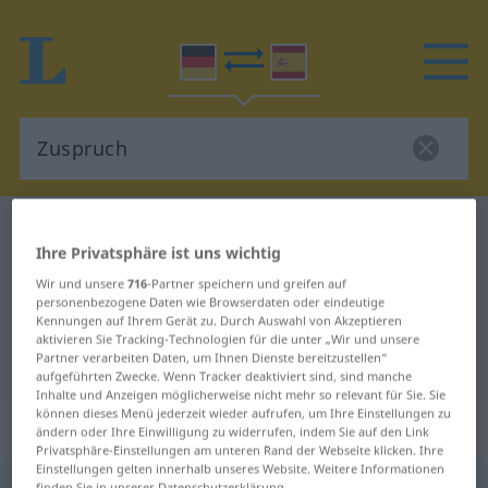
Deutsch-Spanisch Wörterbuch
Zuspruch
Ihre Privatsphäre ist uns wichtig
Deutsch-Spanisch Übersetzung für
Wir und unsere
716
-Partner speichern und greifen auf
"Zuspruch"
personenbezogene Daten wie Browserdaten oder eindeutige
Kennungen auf Ihrem Gerät zu. Durch Auswahl von Akzeptieren
aktivieren Sie Tracking-Technologien für die unter „Wir und unsere
Partner verarbeiten Daten, um Ihnen Dienste bereitzustellen“
"Zuspruch" Spanisch Übersetzung
aufgeführten Zwecke. Wenn Tracker deaktiviert sind, sind manche
Inhalte und Anzeigen möglicherweise nicht mehr so relevant für Sie. Sie
können dieses Menü jederzeit wieder aufrufen, um Ihre Einstellungen zu
„Zuspruch“
: Maskulinum
ändern oder Ihre Einwilligung zu widerrufen, indem Sie auf den Link
Privatsphäre-Einstellungen am unteren Rand der Webseite klicken. Ihre
Einstellungen gelten innerhalb unseres Website. Weitere Informationen
Zuspruch
m
<
Zuspruch(e)s
>
GEH
finden Sie in unserer Datenschutzerklärung.