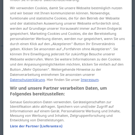
Wir verwenden Cookies, damit Sie unsere Webseite bestmöglich nutzen
Übersicht aller Übersetzungen
und wir besser mit Ihnen kommunizieren können. Notwendige,
funktionale und statistische Cookies, die für den Betrieb der Webseite
(Für mehr Details die Übersetzung anklicken/antippen)
und der statistischen Auswertung unserer Webseite erforderlich sind,
werden auf Grundlage unserer Vorauswahl immer auf Ihrem Endgerät
consuelo, ánimo
Weitere Beispiele...
gespeichert. Marketing-Cookies und Cookies, die der Bereitstellung
personalisierter Werbung dienen, werden nur gespeichert, wenn Sie uns
durch einen Klick auf den „Akzeptieren“-Button Ihr Einverständnis
geben. Klicken Sie ansonsten auf „Fortfahren ohne Akzeptieren“. Sie
können Ihre Einwilligung jederzeit für zukünftige Besuche unserer
Webseite widerrufen. Wenn Sie weitere Informationen zu den Cookies
consuelo
m
Zuspruch
(≈ Trost)
und den Anpassungsmöglichkeiten möchten, klicken Sie einfach auf den
Button „Mehr Optionen“. Weitergehende Hinweise zu der
Datenverarbeitung entnehmen Sie ansonsten unserer
ánimo
m
Zuspruch
(≈ Ermunterung)
Datenschutzerklärung
. Hier finden Sie unser
Impressum
.
Wir und unsere Partner verarbeiten Daten, um
Folgendes bereitzustellen:
Zulauf
Zuspruch
→ siehe „
“
GEH
Genaue Geolocation-Daten verwenden. Geräteeigenschaften zur
Identifikation aktiv abfragen. Speichern von und/oder Zugriff auf
Informationen auf einem Gerät. Personalisierte Werbung und Inhalte,
Beispiele
Messung von Werbung und Inhalten, Zielgruppenforschung und
Entwicklung von Dienstleistungen.
od
viel
Zuspruch
haben
großen Zuspruch
finden
Liste der Partner (Lieferanten)
Veranstaltung