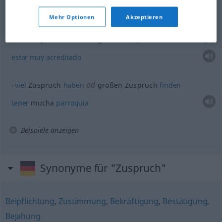
estar
muy
concurrido
Mehr Optionen
Akzeptieren
od
viel
Zuspruch
haben
großen Zuspruch
finden
Geschäft
estar
muy
acreditado
od
viel
Zuspruch
haben
großen Zuspruch
finden
tener
mucha
parroquia
Beispiele anzeigen
Synonyme für "Zuspruch"
Beipflichtung
,
Zustimmung
,
Bekräftigung
,
Bestätigung
,
Bejahung