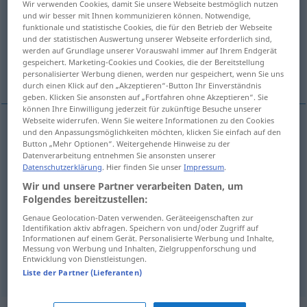
Wir verwenden Cookies, damit Sie unsere Webseite bestmöglich nutzen
und wir besser mit Ihnen kommunizieren können. Notwendige,
Übersicht aller Übersetzungen
funktionale und statistische Cookies, die für den Betrieb der Webseite
und der statistischen Auswertung unserer Webseite erforderlich sind,
(Für mehr Details die Übersetzung anklicken/antippen)
werden auf Grundlage unserer Vorauswahl immer auf Ihrem Endgerät
gespeichert. Marketing-Cookies und Cookies, die der Bereitstellung
recibo, merecido
merecido
personalisierter Werbung dienen, werden nur gespeichert, wenn Sie uns
durch einen Klick auf den „Akzeptieren“-Button Ihr Einverständnis
geben. Klicken Sie ansonsten auf „Fortfahren ohne Akzeptieren“. Sie
können Ihre Einwilligung jederzeit für zukünftige Besuche unserer
Webseite widerrufen. Wenn Sie weitere Informationen zu den Cookies
und den Anpassungsmöglichkeiten möchten, klicken Sie einfach auf den
recibo
m
(
de
)
Quittung
über
Button „Mehr Optionen“. Weitergehende Hinweise zu der
AKK
Datenverarbeitung entnehmen Sie ansonsten unserer
Datenschutzerklärung
. Hier finden Sie unser
Impressum
.
merecido
m
Quittung
FIG
Wir und unsere Partner verarbeiten Daten, um
Folgendes bereitzustellen:
Genaue Geolocation-Daten verwenden. Geräteeigenschaften zur
Identifikation aktiv abfragen. Speichern von und/oder Zugriff auf
Informationen auf einem Gerät. Personalisierte Werbung und Inhalte,
merecido
m
Quittung
FIG
Messung von Werbung und Inhalten, Zielgruppenforschung und
Entwicklung von Dienstleistungen.
Liste der Partner (Lieferanten)