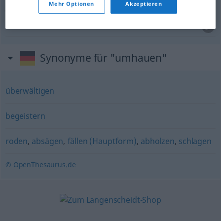
Mehr Optionen
Akzeptieren
fertigmachen)
Hitze
Synonyme für "umhauen"
überwältigen
begeistern
roden
,
absägen
,
fällen (Hauptform)
,
abholzen
,
schlagen
© OpenThesaurus.de