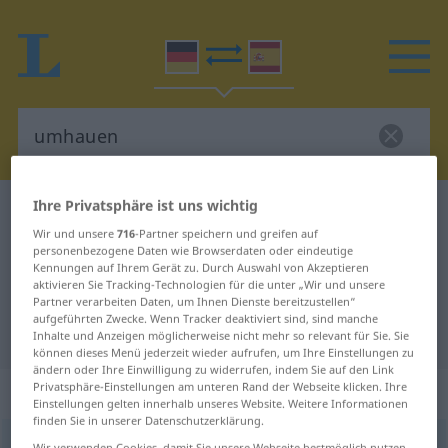
Ihre Privatsphäre ist uns wichtig
Deutsch-Spanisch Wörterbuch
umhauen
Wir und unsere
716
-Partner speichern und greifen auf
Deutsch-Spanisch Übersetzung für
personenbezogene Daten wie Browserdaten oder eindeutige
Kennungen auf Ihrem Gerät zu. Durch Auswahl von Akzeptieren
"umhauen"
aktivieren Sie Tracking-Technologien für die unter „Wir und unsere
Partner verarbeiten Daten, um Ihnen Dienste bereitzustellen“
aufgeführten Zwecke. Wenn Tracker deaktiviert sind, sind manche
"umhauen" Spanisch Übersetzung
Inhalte und Anzeigen möglicherweise nicht mehr so relevant für Sie. Sie
können dieses Menü jederzeit wieder aufrufen, um Ihre Einstellungen zu
ändern oder Ihre Einwilligung zu widerrufen, indem Sie auf den Link
Privatsphäre-Einstellungen am unteren Rand der Webseite klicken. Ihre
„umhauen“
: transitives Verb
Einstellungen gelten innerhalb unseres Website. Weitere Informationen
finden Sie in unserer Datenschutzerklärung.
umhauen
v/t
<
irr
,
sep
>
Wir verwenden Cookies, damit Sie unsere Webseite bestmöglich nutzen