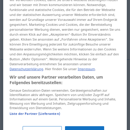
und wir besser mit Ihnen kommunizieren können. Notwendige,
funktionale und statistische Cookies, die für den Betrieb der Webseite
Übersicht aller Übersetzungen
und der statistischen Auswertung unserer Webseite erforderlich sind,
(Für mehr Details die Übersetzung anklicken/antippen)
werden auf Grundlage unserer Vorauswahl immer auf Ihrem Endgerät
gespeichert. Marketing-Cookies und Cookies, die der Bereitstellung
personalisierter Werbung dienen, werden nur gespeichert, wenn Sie uns
derribar, cortar a hachazos
durch einen Klick auf den „Akzeptieren“-Button Ihr Einverständnis
geben. Klicken Sie ansonsten auf „Fortfahren ohne Akzeptieren“. Sie
können Ihre Einwilligung jederzeit für zukünftige Besuche unserer
dejar atontado, dejar fuera de combate
Webseite widerrufen. Wenn Sie weitere Informationen zu den Cookies
und den Anpassungsmöglichkeiten möchten, klicken Sie einfach auf den
Button „Mehr Optionen“. Weitergehende Hinweise zu der
Datenverarbeitung entnehmen Sie ansonsten unserer
Datenschutzerklärung
. Hier finden Sie unser
Impressum
.
derribar
umhauen
Wir und unsere Partner verarbeiten Daten, um
Folgendes bereitzustellen:
cortar
(a hachazos)
umhauen
Baum
Genaue Geolocation-Daten verwenden. Geräteeigenschaften zur
Identifikation aktiv abfragen. Speichern von und/oder Zugriff auf
Informationen auf einem Gerät. Personalisierte Werbung und Inhalte,
Messung von Werbung und Inhalten, Zielgruppenforschung und
Entwicklung von Dienstleistungen.
dejar
atontado
umhauen
(≈ verblüffen)
UMG
FIG
Liste der Partner (Lieferanten)
dejar
fuera
de
combate
umhauen
(≈
UMG