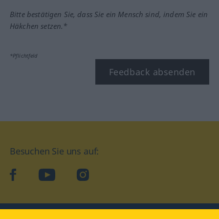
Bitte bestätigen Sie, dass Sie ein Mensch sind, indem Sie ein
Häkchen setzen.*
*Pflichtfeld
Feedback absenden
Besuchen Sie uns auf:
facebook
YouTube
Instagram