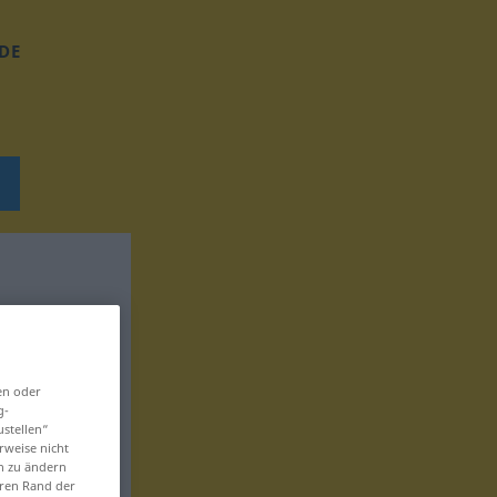
DE
en oder
g-
ustellen“
rweise nicht
en zu ändern
eren Rand der