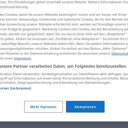
cken. Ihre Einstellungen gelten innerhalb unseres Website. Weitere Informationen fin
>
enschutzerklärung.
en Cookies, damit Sie unsere Webseite bestmöglich nutzen und wir besser mit Ihnen
en können. Notwendige, funktionale und statistische Cookies, die für den Betrieb d
ischen Auswertung unserer Webseite erforderlich sind, werden auf Grundlage unserer
tippen)
hrem Endgerät gespeichert. Marketing-Cookies und Cookies, die der Bereitstellung per
nen, werden nur gespeichert, wenn Sie uns durch einen Klick auf den „Akzeptieren“-
sobrecoger
nis geben. Klicken Sie ansonsten auf „Fortfahren ohne Akzeptieren“. Sie können Ihre 
ür zukünftige Besuche unserer Webseite widerrufen. Wenn Sie weitere Informationen 
assungsmöglichkeiten möchten, klicken Sie einfach auf den Button „Mehr Optionen“
de Hinweise zu der Datenverarbeitung entnehmen Sie ansonsten unserer
Datenschut
 Sie unser
Impressum
.
überwältigen
Gegner
unsere Partner verarbeiten Daten, um Folgendes bereitzustellen:
ocation-Daten verwenden. Geräteeigenschaften zur Identifikation aktiv abfragen. Sp
überwältigen
(≈ beeindrucken)
griff auf Informationen auf einem Gerät. Personalisierte Werbung und Inhalte, Mes
FIG
 Inhalten, Zielgruppenforschung und Entwicklung von Dienstleistungen.
artner (Lieferanten)
überwältigen
Gefühl
Mehr Optionen
Akzeptieren
vom
Schlaf
überwältigt