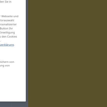
den Sie in
er Webseite und
 Vorauswahl
sonalisierter
Button Ihr
Einwilligung
zu den Cookies
.
zerklärung
.
eichern von
sung von