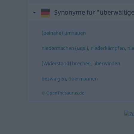
Synonyme für "überwältig
(beinahe) umhauen
niedermachen (ugs.)
,
niederkämpfen
,
ni
(Widerstand) brechen
,
überwinden
bezwingen
,
übermannen
© OpenThesaurus.de