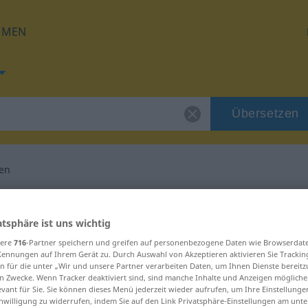
HMEN
Übersetzen
gen
 für "überwältigen"
atsphäre ist uns wichtig
setzung
sere
716
-Partner speichern und greifen auf personenbezogene Daten wie Browserdat
Kennungen auf Ihrem Gerät zu. Durch Auswahl von Akzeptieren aktivieren Sie Trackin
n für die unter „Wir und unsere Partner verarbeiten Daten, um Ihnen Dienste bereitz
n Zwecke. Wenn Tracker deaktiviert sind, sind manche Inhalte und Anzeigen mögliche
 Verb
evant für Sie. Sie können dieses Menü jederzeit wieder aufrufen, um Ihre Einstellung
inwilligung zu widerrufen, indem Sie auf den Link Privatsphäre-Einstellungen am unt