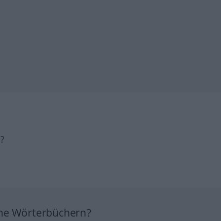
h?
ine Wörterbüchern?