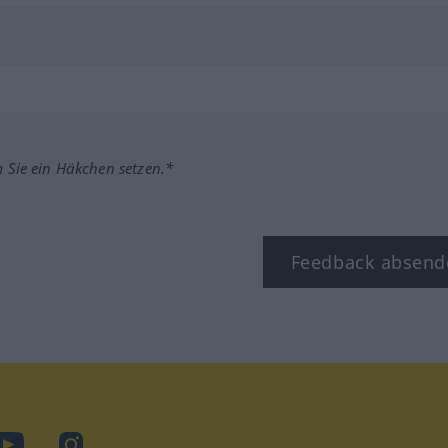
m Sie ein Häkchen setzen.*
Feedback absend
ook
YouTube
Instagram