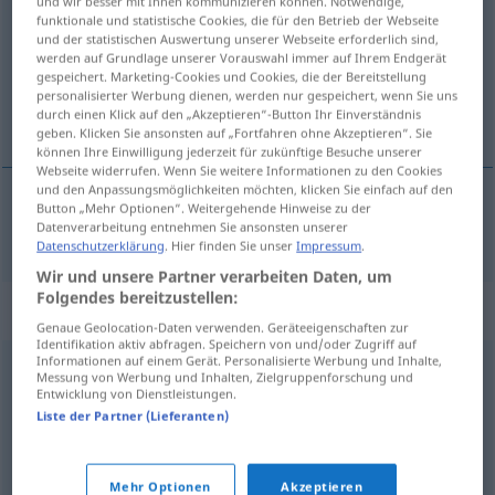
und wir besser mit Ihnen kommunizieren können. Notwendige,
funktionale und statistische Cookies, die für den Betrieb der Webseite
Übersicht aller Übersetzungen
und der statistischen Auswertung unserer Webseite erforderlich sind,
werden auf Grundlage unserer Vorauswahl immer auf Ihrem Endgerät
(Für mehr Details die Übersetzung anklicken/antippen)
gespeichert. Marketing-Cookies und Cookies, die der Bereitstellung
personalisierter Werbung dienen, werden nur gespeichert, wenn Sie uns
muy actual
durch einen Klick auf den „Akzeptieren“-Button Ihr Einverständnis
geben. Klicken Sie ansonsten auf „Fortfahren ohne Akzeptieren“. Sie
können Ihre Einwilligung jederzeit für zukünftige Besuche unserer
Webseite widerrufen. Wenn Sie weitere Informationen zu den Cookies
und den Anpassungsmöglichkeiten möchten, klicken Sie einfach auf den
Button „Mehr Optionen“. Weitergehende Hinweise zu der
muy
actual
topaktuell
Datenverarbeitung entnehmen Sie ansonsten unserer
Datenschutzerklärung
. Hier finden Sie unser
Impressum
.
Wir und unsere Partner verarbeiten Daten, um
Folgendes bereitzustellen:
Synonyme für "topaktuell"
Genaue Geolocation-Daten verwenden. Geräteeigenschaften zur
Identifikation aktiv abfragen. Speichern von und/oder Zugriff auf
Informationen auf einem Gerät. Personalisierte Werbung und Inhalte,
Messung von Werbung und Inhalten, Zielgruppenforschung und
brandaktuell
,
hochaktuell
,
hochmodern
Entwicklung von Dienstleistungen.
Liste der Partner (Lieferanten)
zeitgemäß
,
neuartig
,
neumodisch (leicht abwertend)
,
aktuell
,
neuzeitlich
,
modern
,
neu
,
heutig
,
fortschrittlich
Mehr Optionen
Akzeptieren