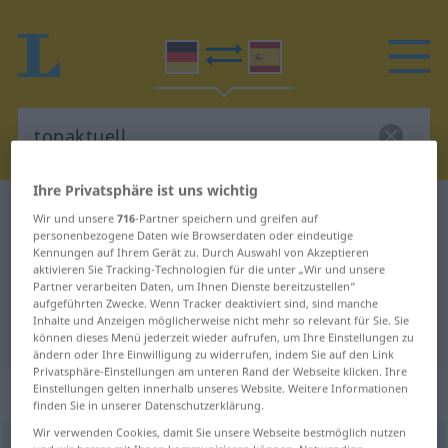
Ihre Privatsphäre ist uns wichtig
Deutsch-Spanisch Wörterbuch
topaktuell
Wir und unsere
716
-Partner speichern und greifen auf
personenbezogene Daten wie Browserdaten oder eindeutige
Deutsch-Spanisch Übersetzung für
Kennungen auf Ihrem Gerät zu. Durch Auswahl von Akzeptieren
aktivieren Sie Tracking-Technologien für die unter „Wir und unsere
"topaktuell"
Partner verarbeiten Daten, um Ihnen Dienste bereitzustellen“
aufgeführten Zwecke. Wenn Tracker deaktiviert sind, sind manche
Inhalte und Anzeigen möglicherweise nicht mehr so relevant für Sie. Sie
"topaktuell" Spanisch Übersetzung
können dieses Menü jederzeit wieder aufrufen, um Ihre Einstellungen zu
ändern oder Ihre Einwilligung zu widerrufen, indem Sie auf den Link
Privatsphäre-Einstellungen am unteren Rand der Webseite klicken. Ihre
„topaktuell“
: Adjektiv
Einstellungen gelten innerhalb unseres Website. Weitere Informationen
finden Sie in unserer Datenschutzerklärung.
Wir verwenden Cookies, damit Sie unsere Webseite bestmöglich nutzen
topaktuell
adj