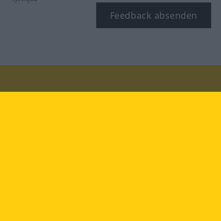
Feedback absenden
Besuchen Sie uns auf:
facebook
YouTube
Instagram
Langenscheidt
NUTZUNGSBEDINGUNGEN