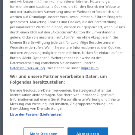
und wir besser mit Ihnen kommunizieren können. Notwendige,
funktionale und statistische Cookies, die für den Betrieb der Webseite
fortschrittlich
adj
und der statistischen Auswertung unserer Webseite erforderlich sind,
werden auf Grundlage unserer Vorauswahl immer auf Ihrem Endgerät
Übersicht aller Übersetzungen
gespeichert. Marketing-Cookies und Cookies, die der Bereitstellung
personalisierter Werbung dienen, werden nur gespeichert, wenn Sie uns
(Für mehr Details die Übersetzung anklicken/antippen)
durch einen Klick auf den „Akzeptieren“-Button Ihr Einverständnis
geben. Klicken Sie ansonsten auf „Fortfahren ohne Akzeptieren“. Sie
progresista, avanzado
können Ihre Einwilligung jederzeit für zukünftige Besuche unserer
Webseite widerrufen. Wenn Sie weitere Informationen zu den Cookies
und den Anpassungsmöglichkeiten möchten, klicken Sie einfach auf den
Button „Mehr Optionen“. Weitergehende Hinweise zu der
Datenverarbeitung entnehmen Sie ansonsten unserer
Datenschutzerklärung
. Hier finden Sie unser
Impressum
.
progresista
,
avanzado
fortschrittlich
Wir und unsere Partner verarbeiten Daten, um
Folgendes bereitzustellen:
Genaue Geolocation-Daten verwenden. Geräteeigenschaften zur
Identifikation aktiv abfragen. Speichern von und/oder Zugriff auf
Informationen auf einem Gerät. Personalisierte Werbung und Inhalte,
Synonyme für "fortschrittlich"
Messung von Werbung und Inhalten, Zielgruppenforschung und
Entwicklung von Dienstleistungen.
Liste der Partner (Lieferanten)
richtungsweisend
,
innovativ
,
progressiv
,
futuristisch
Mehr Optionen
Akzeptieren