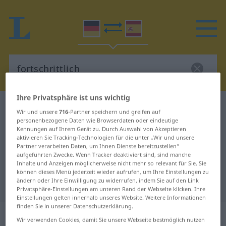
Ihre Privatsphäre ist uns wichtig
Deutsch-Spanisch Wörterbuch
fortschrittlich
Wir und unsere
716
-Partner speichern und greifen auf
Deutsch-Spanisch Übersetzung für
personenbezogene Daten wie Browserdaten oder eindeutige
Kennungen auf Ihrem Gerät zu. Durch Auswahl von Akzeptieren
"fortschrittlich"
aktivieren Sie Tracking-Technologien für die unter „Wir und unsere
Partner verarbeiten Daten, um Ihnen Dienste bereitzustellen“
aufgeführten Zwecke. Wenn Tracker deaktiviert sind, sind manche
Inhalte und Anzeigen möglicherweise nicht mehr so relevant für Sie. Sie
"fortschrittlich" Spanisch
können dieses Menü jederzeit wieder aufrufen, um Ihre Einstellungen zu
ändern oder Ihre Einwilligung zu widerrufen, indem Sie auf den Link
Übersetzung
Privatsphäre-Einstellungen am unteren Rand der Webseite klicken. Ihre
Einstellungen gelten innerhalb unseres Website. Weitere Informationen
finden Sie in unserer Datenschutzerklärung.
„fortschrittlich“
: Adjektiv
Wir verwenden Cookies, damit Sie unsere Webseite bestmöglich nutzen