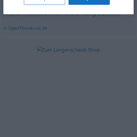
zeitgemäß
,
neuartig
,
neumodisch (leicht abwertend)
,
aktuell
,
neuzeitlich
,
modern
,
neu
,
heutig
,
topaktuell
© OpenThesaurus.de