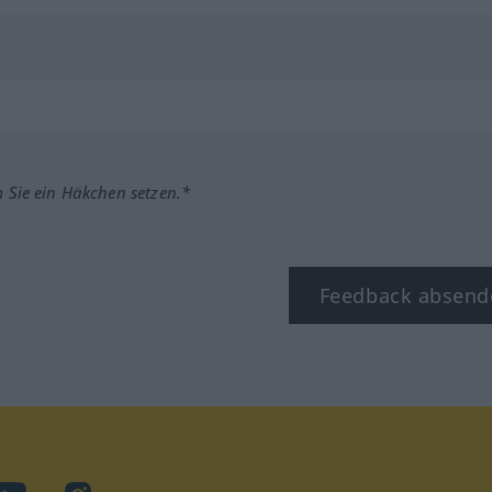
m Sie ein Häkchen setzen.*
Feedback absend