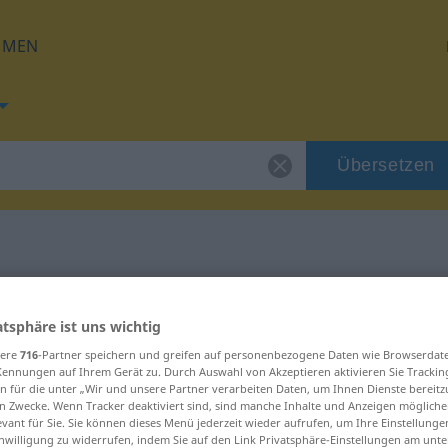
HMEN
Übersetzen
 für "actual"
atsphäre ist uns wichtig
sere
716
-Partner speichern und greifen auf personenbezogene Daten wie Browserdat
Kennungen auf Ihrem Gerät zu. Durch Auswahl von Akzeptieren aktivieren Sie Trackin
n für die unter „Wir und unsere Partner verarbeiten Daten, um Ihnen Dienste bereitz
n Zwecke. Wenn Tracker deaktiviert sind, sind manche Inhalte und Anzeigen mögliche
evant für Sie. Sie können dieses Menü jederzeit wieder aufrufen, um Ihre Einstellung
inwilligung zu widerrufen, indem Sie auf den Link Privatsphäre-Einstellungen am unt