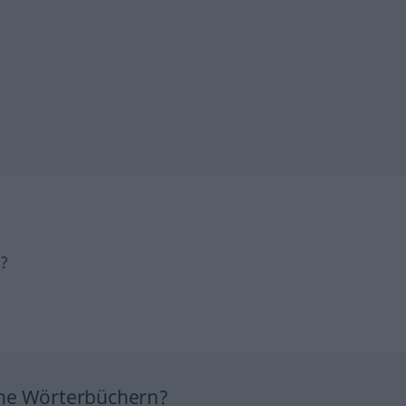
h?
ine Wörterbüchern?