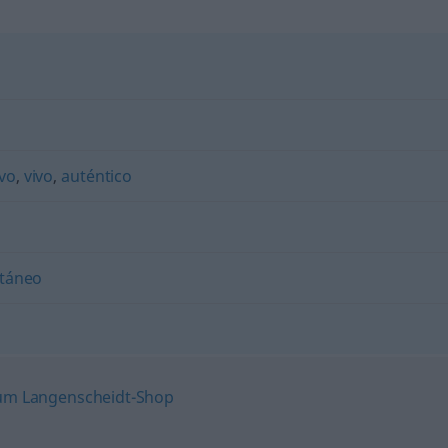
ivo
,
vivo
,
auténtico
táneo