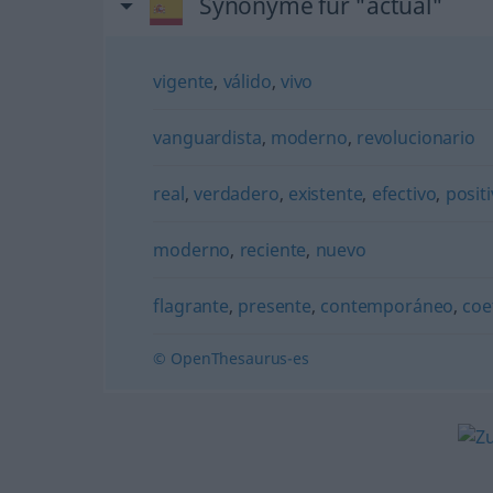
Synonyme für "actual"
vigente
,
válido
,
vivo
vanguardista
,
moderno
,
revolucionario
real
,
verdadero
,
existente
,
efectivo
,
posit
moderno
,
reciente
,
nuevo
flagrante
,
presente
,
contemporáneo
,
coe
© OpenThesaurus-es