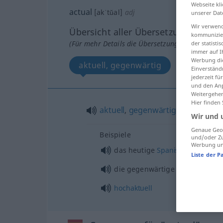
Webseite kli
actual
[akˈtŭal]
adj
unserer Dat
Wir verwend
Übersicht aller Übersetzungen
kommunizier
(Für mehr Details die Übersetzung anklicken/an
der statist
immer auf I
Werbung die
aktuell, gegenwärtig
Einverständ
jederzeit f
und den Anp
Weitergehen
Hier finden
aktuell
,
gegenwärtig
Wir und 
Genaue Geol
Beispiele
und/oder Zu
Werbung und
das heutige
Spanisch
Liste der P
o
die gegenwärtige
Situation
La
hochaktuell