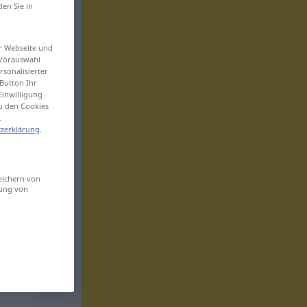
den Sie in
er Webseite und
 Vorauswahl
sonalisierter
Button Ihr
Einwilligung
zu den Cookies
.
zerklärung
.
eichern von
sung von