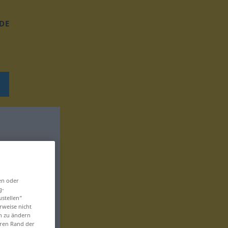
DE
en oder
g-
ustellen“
rweise nicht
en zu ändern
eren Rand der