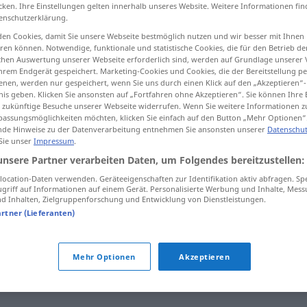
cken. Ihre Einstellungen gelten innerhalb unseres Website. Weitere Informationen fin
enschutzerklärung.
en Cookies, damit Sie unsere Webseite bestmöglich nutzen und wir besser mit Ihnen
en können. Notwendige, funktionale und statistische Cookies, die für den Betrieb d
tippen)
ischen Auswertung unserer Webseite erforderlich sind, werden auf Grundlage unserer
hrem Endgerät gespeichert. Marketing-Cookies und Cookies, die der Bereitstellung per
nen, werden nur gespeichert, wenn Sie uns durch einen Klick auf den „Akzeptieren“-
nis geben. Klicken Sie ansonsten auf „Fortfahren ohne Akzeptieren“. Sie können Ihre 
ür zukünftige Besuche unserer Webseite widerrufen. Wenn Sie weitere Informationen 
assungsmöglichkeiten möchten, klicken Sie einfach auf den Button „Mehr Optionen“
de Hinweise zu der Datenverarbeitung entnehmen Sie ansonsten unserer
Datenschut
 Sie unser
Impressum
.
actual
unsere Partner verarbeiten Daten, um Folgendes bereitzustellen:
ocation-Daten verwenden. Geräteeigenschaften zur Identifikation aktiv abfragen. Sp
griff auf Informationen auf einem Gerät. Personalisierte Werbung und Inhalte, Mes
 Inhalten, Zielgruppenforschung und Entwicklung von Dienstleistungen.
el
español
actual
artner (Lieferanten)
ge
la
situación
actual
Mehr Optionen
Akzeptieren
muy
actual