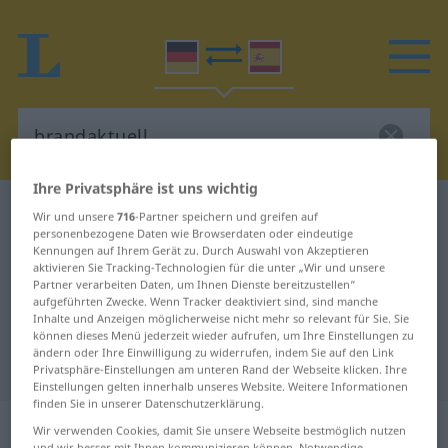
Ihre Privatsphäre ist uns wichtig
Deutsch-Spanisch Wörterbuch
brandaktuell
Wir und unsere
716
-Partner speichern und greifen auf
personenbezogene Daten wie Browserdaten oder eindeutige
Deutsch-Spanisch Übersetzung für
Kennungen auf Ihrem Gerät zu. Durch Auswahl von Akzeptieren
aktivieren Sie Tracking-Technologien für die unter „Wir und unsere
"brandaktuell"
Partner verarbeiten Daten, um Ihnen Dienste bereitzustellen“
aufgeführten Zwecke. Wenn Tracker deaktiviert sind, sind manche
Inhalte und Anzeigen möglicherweise nicht mehr so relevant für Sie. Sie
"brandaktuell" Spanisch
können dieses Menü jederzeit wieder aufrufen, um Ihre Einstellungen zu
ändern oder Ihre Einwilligung zu widerrufen, indem Sie auf den Link
Übersetzung
Privatsphäre-Einstellungen am unteren Rand der Webseite klicken. Ihre
Einstellungen gelten innerhalb unseres Website. Weitere Informationen
finden Sie in unserer Datenschutzerklärung.
„brandaktuell“
: Adjektiv
Wir verwenden Cookies, damit Sie unsere Webseite bestmöglich nutzen
und wir besser mit Ihnen kommunizieren können. Notwendige,