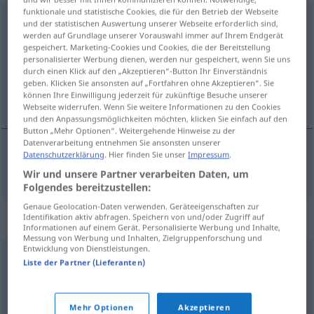
funktionale und statistische Cookies, die für den Betrieb der Webseite
brandaktuell
adj
und der statistischen Auswertung unserer Webseite erforderlich sind,
werden auf Grundlage unserer Vorauswahl immer auf Ihrem Endgerät
Übersicht aller Übersetzungen
gespeichert. Marketing-Cookies und Cookies, die der Bereitstellung
personalisierter Werbung dienen, werden nur gespeichert, wenn Sie uns
(Für mehr Details die Übersetzung anklicken/antippen)
durch einen Klick auf den „Akzeptieren“-Button Ihr Einverständnis
geben. Klicken Sie ansonsten auf „Fortfahren ohne Akzeptieren“. Sie
de gran actualidad
können Ihre Einwilligung jederzeit für zukünftige Besuche unserer
Webseite widerrufen. Wenn Sie weitere Informationen zu den Cookies
und den Anpassungsmöglichkeiten möchten, klicken Sie einfach auf den
Button „Mehr Optionen“. Weitergehende Hinweise zu der
Datenverarbeitung entnehmen Sie ansonsten unserer
Datenschutzerklärung
. Hier finden Sie unser
Impressum
.
de
gran
actualidad
brandaktuell
Wir und unsere Partner verarbeiten Daten, um
Folgendes bereitzustellen:
Genaue Geolocation-Daten verwenden. Geräteeigenschaften zur
Synonyme für "brandaktuell"
Identifikation aktiv abfragen. Speichern von und/oder Zugriff auf
Informationen auf einem Gerät. Personalisierte Werbung und Inhalte,
Messung von Werbung und Inhalten, Zielgruppenforschung und
Entwicklung von Dienstleistungen.
Liste der Partner (Lieferanten)
hochaktuell
,
hochmodern
,
topaktuell
© OpenThesaurus.de
Mehr Optionen
Akzeptieren