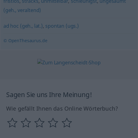
fristlos
,
stracks
,
unmittelbar
,
schleunigst
,
ungesäumt
(geh., veraltend)
ad hoc (geh., lat.)
,
spontan (ugs.)
© OpenThesaurus.de
Sagen Sie uns Ihre Meinung!
Wie gefällt Ihnen das Online Wörterbuch?