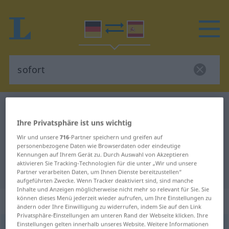
Deutsch-Spanisch Wörterbuch
sofort
Deutsch-Spanisch Übersetzung für
Ihre Privatsphäre ist uns wichtig
Wir und unsere
716
-Partner speichern und greifen auf
"sofort"
personenbezogene Daten wie Browserdaten oder eindeutige
Kennungen auf Ihrem Gerät zu. Durch Auswahl von Akzeptieren
aktivieren Sie Tracking-Technologien für die unter „Wir und unsere
"sofort" Spanisch Übersetzung
Partner verarbeiten Daten, um Ihnen Dienste bereitzustellen“
aufgeführten Zwecke. Wenn Tracker deaktiviert sind, sind manche
Inhalte und Anzeigen möglicherweise nicht mehr so relevant für Sie. Sie
„sofort“
: Adverb
können dieses Menü jederzeit wieder aufrufen, um Ihre Einstellungen zu
ändern oder Ihre Einwilligung zu widerrufen, indem Sie auf den Link
Privatsphäre-Einstellungen am unteren Rand der Webseite klicken. Ihre
Einstellungen gelten innerhalb unseres Website. Weitere Informationen
sofort
adv