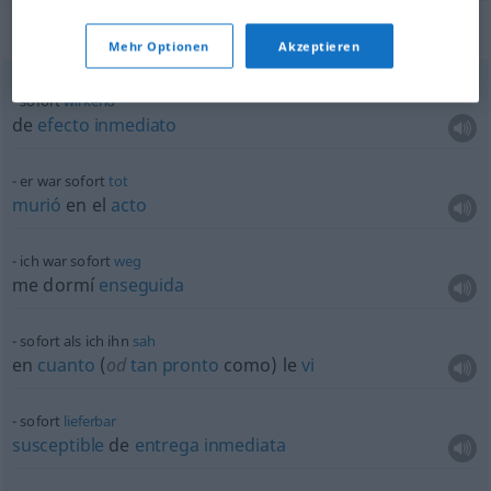
Beispielsätze für "sofort"
Mehr Optionen
Akzeptieren
sofort
wirkend
de
efecto
inmediato
er war sofort
tot
murió
en el
acto
ich war sofort
weg
me dormí
enseguida
sofort als ich ihn
sah
en
cuanto
(
od
tan
pronto
como) le
vi
sofort
lieferbar
susceptible
de
entrega
inmediata