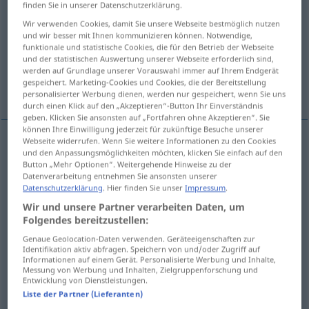
finden Sie in unserer Datenschutzerklärung.
Übersicht aller Übersetzungen
Wir verwenden Cookies, damit Sie unsere Webseite bestmöglich nutzen
und wir besser mit Ihnen kommunizieren können. Notwendige,
(Für mehr Details die Übersetzung anklicken/antippen)
funktionale und statistische Cookies, die für den Betrieb der Webseite
und der statistischen Auswertung unserer Webseite erforderlich sind,
inmediatamente, ahora mismo, en el acto, en
werden auf Grundlage unserer Vorauswahl immer auf Ihrem Endgerät
gespeichert. Marketing-Cookies und Cookies, die der Bereitstellung
seguida
personalisierter Werbung dienen, werden nur gespeichert, wenn Sie uns
durch einen Klick auf den „Akzeptieren“-Button Ihr Einverständnis
geben. Klicken Sie ansonsten auf „Fortfahren ohne Akzeptieren“. Sie
können Ihre Einwilligung jederzeit für zukünftige Besuche unserer
Webseite widerrufen. Wenn Sie weitere Informationen zu den Cookies
und den Anpassungsmöglichkeiten möchten, klicken Sie einfach auf den
inmediatamente
sofort
Button „Mehr Optionen“. Weitergehende Hinweise zu der
Datenverarbeitung entnehmen Sie ansonsten unserer
Datenschutzerklärung
. Hier finden Sie unser
Impressum
.
en
seguida
sofort
Wir und unsere Partner verarbeiten Daten, um
Folgendes bereitzustellen:
ahora
mismo
sofort
(≈ jetzt gleich)
Genaue Geolocation-Daten verwenden. Geräteeigenschaften zur
Identifikation aktiv abfragen. Speichern von und/oder Zugriff auf
en el
acto
sofort
Informationen auf einem Gerät. Personalisierte Werbung und Inhalte,
Messung von Werbung und Inhalten, Zielgruppenforschung und
Entwicklung von Dienstleistungen.
Liste der Partner (Lieferanten)