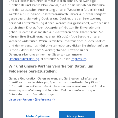
und wir besser mit Ihnen kommunizieren können. Notwendige,
funktionale und statistische Cookies, die für den Betrieb der Webseite
Übersicht aller Übersetzungen
und der statistischen Auswertung unserer Webseite erforderlich sind,
werden auf Grundlage unserer Vorauswahl immer auf Ihrem Endgerät
(Für mehr Details die Übersetzung anklicken/antippen)
gespeichert. Marketing-Cookies und Cookies, die der Bereitstellung
personalisierter Werbung dienen, werden nur gespeichert, wenn Sie uns
inmediato
durch einen Klick auf den „Akzeptieren“-Button Ihr Einverständnis
geben. Klicken Sie ansonsten auf „Fortfahren ohne Akzeptieren“. Sie
können Ihre Einwilligung jederzeit für zukünftige Besuche unserer
Webseite widerrufen. Wenn Sie weitere Informationen zu den Cookies
und den Anpassungsmöglichkeiten möchten, klicken Sie einfach auf den
Button „Mehr Optionen“. Weitergehende Hinweise zu der
inmediato
sofortig
Datenverarbeitung entnehmen Sie ansonsten unserer
Datenschutzerklärung
. Hier finden Sie unser
Impressum
.
Wir und unsere Partner verarbeiten Daten, um
Folgendes bereitzustellen:
Genaue Geolocation-Daten verwenden. Geräteeigenschaften zur
Synonyme für "sofortig"
Identifikation aktiv abfragen. Speichern von und/oder Zugriff auf
Informationen auf einem Gerät. Personalisierte Werbung und Inhalte,
Messung von Werbung und Inhalten, Zielgruppenforschung und
Entwicklung von Dienstleistungen.
spornstreichs (geh., veraltend)
,
sofort
,
schnurstracks
,
Liste der Partner (Lieferanten)
unverzüglich
,
fix (ugs.)
,
umgehend
,
unmittelbar
,
prompt
(ugs.)
,
postwendend
Mehr Optionen
Akzeptieren