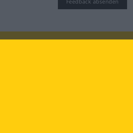
Feedback absenden
Besuchen Sie uns auf:
facebook
YouTube
Instagram
Langenscheidt
NUTZUNGSBEDINGUNGEN
DATENSCHUTZBESTIMMUNGEN