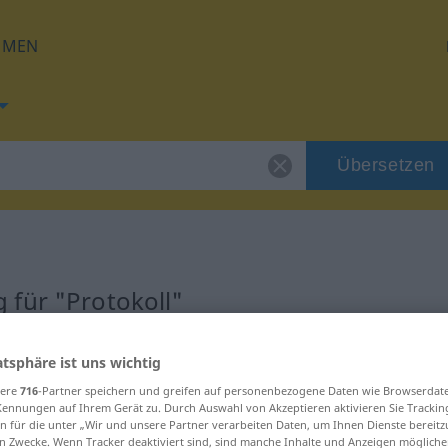
HMEN
Übersetzen
 für "Protokoll"
ung
atsphäre ist uns wichtig
sere
716
-Partner speichern und greifen auf personenbezogene Daten wie Browserdat
Kennungen auf Ihrem Gerät zu. Durch Auswahl von Akzeptieren aktivieren Sie Trackin
n für die unter „Wir und unsere Partner verarbeiten Daten, um Ihnen Dienste bereitz
n Zwecke. Wenn Tracker deaktiviert sind, sind manche Inhalte und Anzeigen mögliche