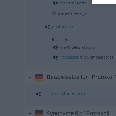
redactar
el acta
Beispiele anzeigen
protocolo
m
Beispiele
m
jefe
del protocolo
m
introductor
de embajadores
Beispielsätze für "Protokoll
hacer
constar
en
acta
Synonyme für "Protokoll"