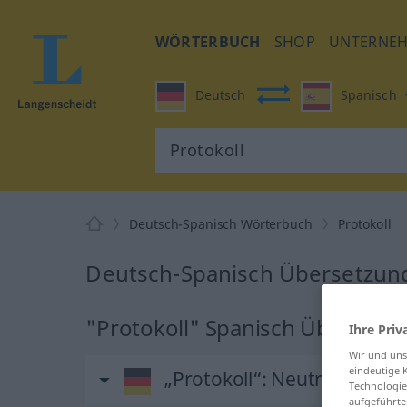
WÖRTERBUCH
SHOP
UNTERNE
Deutsch
Spanisch
Deutsch-Spanisch Wörterbuch
Protokoll
Deutsch-Spanisch Übersetzung
"Protokoll" Spanisch Übersetz
Ihre Priv
Wir und un
eindeutige 
„Protokoll“
: Neutrum
Technologie
aufgeführte