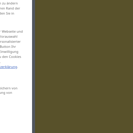
en zu ändern
eren Rand der
den Sie in
er Webseite und
 Vorauswahl
sonalisierter
Button Ihr
Einwilligung
zu den Cookies
.
zerklärung
.
eichern von
sung von