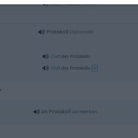
(das) Protokoll
führen
Protokoll
Diplomatie
Chef
des Protokolls
Chef
des Protokolls
SP
"
im Protokoll
vermerken