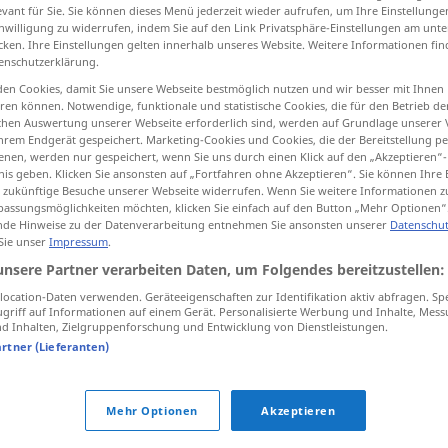
evant für Sie. Sie können dieses Menü jederzeit wieder aufrufen, um Ihre Einstellung
e
>
inwilligung zu widerrufen, indem Sie auf den Link Privatsphäre-Einstellungen am unt
cken. Ihre Einstellungen gelten innerhalb unseres Website. Weitere Informationen fin
enschutzerklärung.
tippen)
en Cookies, damit Sie unsere Webseite bestmöglich nutzen und wir besser mit Ihnen
en können. Notwendige, funktionale und statistische Cookies, die für den Betrieb d
ischen Auswertung unserer Webseite erforderlich sind, werden auf Grundlage unserer
hrem Endgerät gespeichert. Marketing-Cookies und Cookies, die der Bereitstellung per
nen, werden nur gespeichert, wenn Sie uns durch einen Klick auf den „Akzeptieren“-
nis geben. Klicken Sie ansonsten auf „Fortfahren ohne Akzeptieren“. Sie können Ihre 
ür zukünftige Besuche unserer Webseite widerrufen. Wenn Sie weitere Informationen 
assungsmöglichkeiten möchten, klicken Sie einfach auf den Button „Mehr Optionen“
Protokoll
de Hinweise zu der Datenverarbeitung entnehmen Sie ansonsten unserer
Datenschut
 Sie unser
Impressum
.
unsere Partner verarbeiten Daten, um Folgendes bereitzustellen:
ocation-Daten verwenden. Geräteeigenschaften zur Identifikation aktiv abfragen. Sp
griff auf Informationen auf einem Gerät. Personalisierte Werbung und Inhalte, Mes
 Inhalten, Zielgruppenforschung und Entwicklung von Dienstleistungen.
ein Protokoll
aufnehmen
artner (Lieferanten)
od
ins Protokoll
aufnehmen
zu
od
Protokoll
nehmen
im Protokoll
Mehr Optionen
Akzeptieren
vermerken