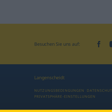
Besuchen Sie uns auf:
faceb
Langenscheidt
NUTZUNGSBEDINGUNGEN
DATENSCHU
PRIVATSPHÄRE-EINSTELLUNGEN
Copyright © 2026 PONS Langenscheidt GmbH,