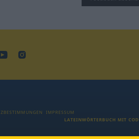
ook
YouTube
Instagram
TZBESTIMMUNGEN
IMPRESSUM
LATEINWÖRTERBUCH MIT COD
 Alle Rechte vorbehalten.