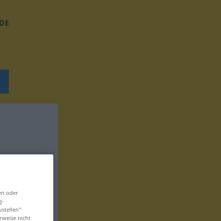
DE
en oder
g-
ustellen“
rweise nicht