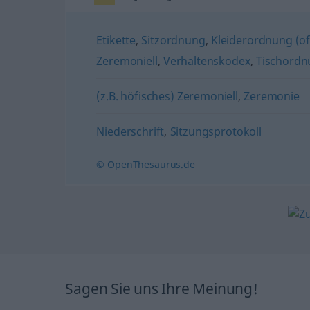
Etikette
,
Sitzordnung
,
Kleiderordnung (oft
Zeremoniell
,
Verhaltenskodex
,
Tischordn
(z.B. höfisches) Zeremoniell
,
Zeremonie
Niederschrift
,
Sitzungsprotokoll
© OpenThesaurus.de
Sagen Sie uns Ihre Meinung!