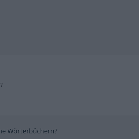
h?
ine Wörterbüchern?