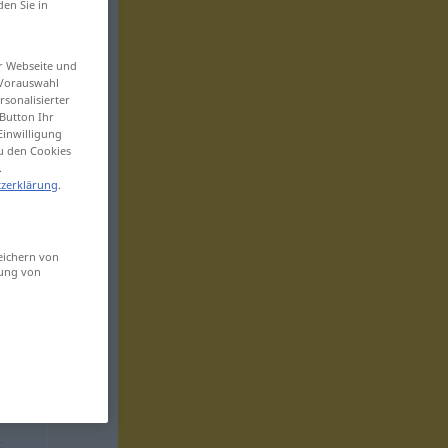
den Sie in
er Webseite und
 Vorauswahl
sonalisierter
Button Ihr
Einwilligung
zu den Cookies
.
zerklärung
.
eichern von
sung von