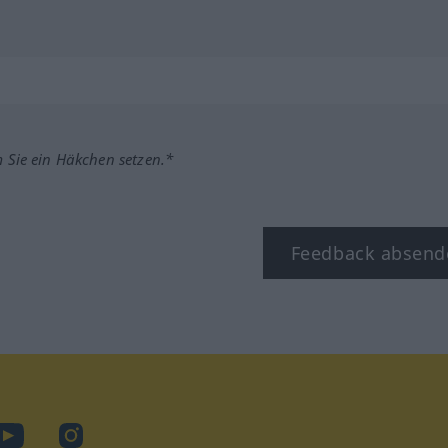
m Sie ein Häkchen setzen.*
Feedback absend
ook
YouTube
Instagram