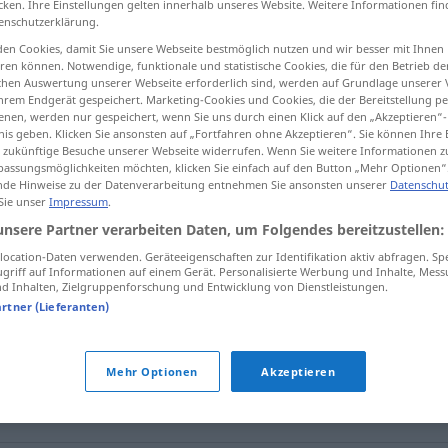
cken. Ihre Einstellungen gelten innerhalb unseres Website. Weitere Informationen fin
enschutzerklärung.
en Cookies, damit Sie unsere Webseite bestmöglich nutzen und wir besser mit Ihnen
en können. Notwendige, funktionale und statistische Cookies, die für den Betrieb d
ischen Auswertung unserer Webseite erforderlich sind, werden auf Grundlage unserer
tippen)
hrem Endgerät gespeichert. Marketing-Cookies und Cookies, die der Bereitstellung per
nen, werden nur gespeichert, wenn Sie uns durch einen Klick auf den „Akzeptieren“-
ehen
verzeichnet sein
nis geben. Klicken Sie ansonsten auf „Fortfahren ohne Akzeptieren“. Sie können Ihre 
ür zukünftige Besuche unserer Webseite widerrufen. Wenn Sie weitere Informationen 
assungsmöglichkeiten möchten, klicken Sie einfach auf den Button „Mehr Optionen“
de Hinweise zu der Datenverarbeitung entnehmen Sie ansonsten unserer
Datenschut
 Sie unser
Impressum
.
constar
(≈ estar seguro)
unsere Partner verarbeiten Daten, um Folgendes bereitzustellen:
ocation-Daten verwenden. Geräteeigenschaften zur Identifikation aktiv abfragen. Sp
griff auf Informationen auf einem Gerät. Personalisierte Werbung und Inhalte, Mes
 Inhalten, Zielgruppenforschung und Entwicklung von Dienstleistungen.
hacer
constar
artner (Lieferanten)
hacer
constar en
escritura
pública
Mehr Optionen
Akzeptieren
rvorgeht
(como) consta en autos de
juicio