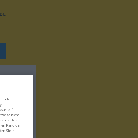
DE
en oder
g-
ustellen“
rweise nicht
en zu ändern
eren Rand der
den Sie in