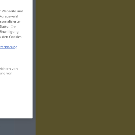
er Webseite und
 Vorauswahl
sonalisierter
Button Ihr
Einwilligung
zu den Cookies
.
zerklärung
.
eichern von
sung von