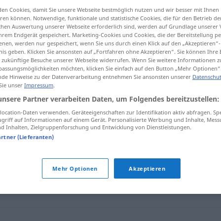
en Cookies, damit Sie unsere Webseite bestmöglich nutzen und wir besser mit Ihnen
itzungsprotokolle
>
en können. Notwendige, funktionale und statistische Cookies, die für den Betrieb d
ischen Auswertung unserer Webseite erforderlich sind, werden auf Grundlage unserer
hrem Endgerät gespeichert. Marketing-Cookies und Cookies, die der Bereitstellung per
tippen)
nen, werden nur gespeichert, wenn Sie uns durch einen Klick auf den „Akzeptieren“-
nis geben. Klicken Sie ansonsten auf „Fortfahren ohne Akzeptieren“. Sie können Ihre 
ür zukünftige Besuche unserer Webseite widerrufen. Wenn Sie weitere Informationen 
assungsmöglichkeiten möchten, klicken Sie einfach auf den Button „Mehr Optionen“
de Hinweise zu der Datenverarbeitung entnehmen Sie ansonsten unserer
Datenschut
 Sie unser
Impressum
.
unsere Partner verarbeiten Daten, um Folgendes bereitzustellen:
Sitzungsprotokoll
ocation-Daten verwenden. Geräteeigenschaften zur Identifikation aktiv abfragen. Sp
griff auf Informationen auf einem Gerät. Personalisierte Werbung und Inhalte, Mes
 Inhalten, Zielgruppenforschung und Entwicklung von Dienstleistungen.
artner (Lieferanten)
tokoll"
Mehr Optionen
Akzeptieren