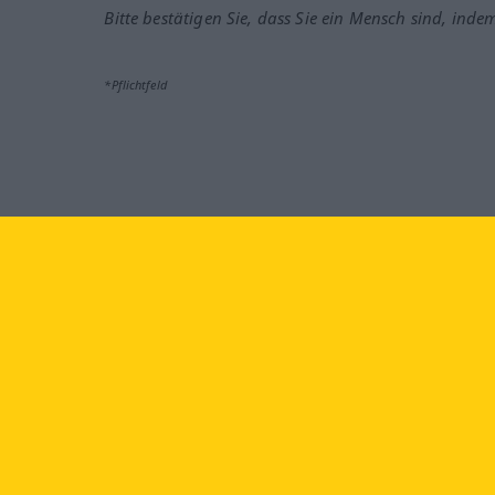
Bitte bestätigen Sie, dass Sie ein Mensch sind, inde
*Pflichtfeld
Besuchen Sie uns auf:
faceb
Langenscheidt