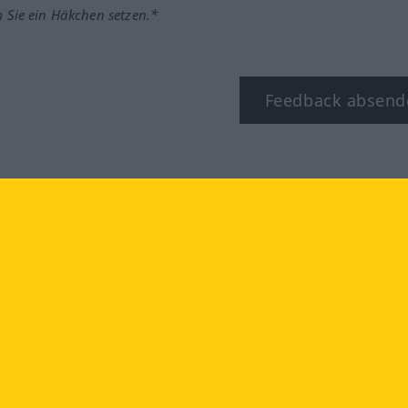
m Sie ein Häkchen setzen.*
Feedback absend
ook
YouTube
Instagram