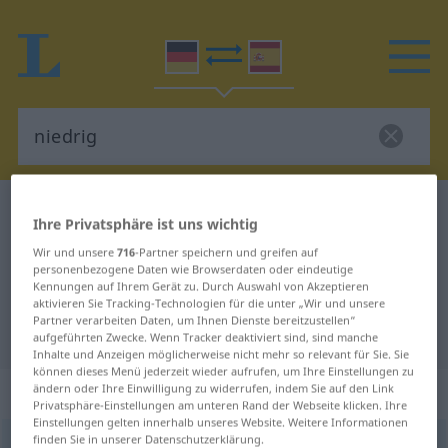
Deutsch-Spanisch Wörterbuch
niedrig
Ihre Privatsphäre ist uns wichtig
Deutsch-Spanisch Übersetzung für
Wir und unsere
716
-Partner speichern und greifen auf
personenbezogene Daten wie Browserdaten oder eindeutige
"niedrig"
Kennungen auf Ihrem Gerät zu. Durch Auswahl von Akzeptieren
aktivieren Sie Tracking-Technologien für die unter „Wir und unsere
Partner verarbeiten Daten, um Ihnen Dienste bereitzustellen“
"niedrig" Spanisch Übersetzung
aufgeführten Zwecke. Wenn Tracker deaktiviert sind, sind manche
Inhalte und Anzeigen möglicherweise nicht mehr so relevant für Sie. Sie
können dieses Menü jederzeit wieder aufrufen, um Ihre Einstellungen zu
„niedrig“
: Adjektiv
ändern oder Ihre Einwilligung zu widerrufen, indem Sie auf den Link
Privatsphäre-Einstellungen am unteren Rand der Webseite klicken. Ihre
Einstellungen gelten innerhalb unseres Website. Weitere Informationen
finden Sie in unserer Datenschutzerklärung.
niedrig
[ˈniːdrɪç]
adj