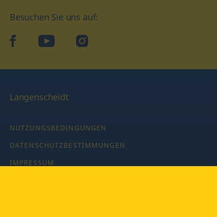
Besuchen Sie uns auf:
facebook
YouTube
Instagram
Langenscheidt
NUTZUNGSBEDINGUNGEN
DATENSCHUTZBESTIMMUNGEN
IMPRESSUM
PRIVATSPHÄRE-EINSTELLUNGEN
LATEINWÖRTERBUCH MIT CODE