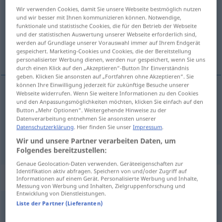
Wir verwenden Cookies, damit Sie unsere Webseite bestmöglich nutzen
Übersicht aller Übersetzungen
und wir besser mit Ihnen kommunizieren können. Notwendige,
funktionale und statistische Cookies, die für den Betrieb der Webseite
(Für mehr Details die Übersetzung anklicken/antippen)
und der statistischen Auswertung unserer Webseite erforderlich sind,
werden auf Grundlage unserer Vorauswahl immer auf Ihrem Endgerät
bajo, vil
gespeichert. Marketing-Cookies und Cookies, die der Bereitstellung
personalisierter Werbung dienen, werden nur gespeichert, wenn Sie uns
durch einen Klick auf den „Akzeptieren“-Button Ihr Einverständnis
geben. Klicken Sie ansonsten auf „Fortfahren ohne Akzeptieren“. Sie
können Ihre Einwilligung jederzeit für zukünftige Besuche unserer
Webseite widerrufen. Wenn Sie weitere Informationen zu den Cookies
und den Anpassungsmöglichkeiten möchten, klicken Sie einfach auf den
bajo
niedrig
a.
rang-, wert-, zahlenmäßig
Button „Mehr Optionen“. Weitergehende Hinweise zu der
Datenverarbeitung entnehmen Sie ansonsten unserer
vil
niedrig
Datenschutzerklärung
. Hier finden Sie unser
Impressum
.
FIG
Wir und unsere Partner verarbeiten Daten, um
Folgendes bereitzustellen:
Genaue Geolocation-Daten verwenden. Geräteeigenschaften zur
Identifikation aktiv abfragen. Speichern von und/oder Zugriff auf
„niedrig“
: Adverb
Informationen auf einem Gerät. Personalisierte Werbung und Inhalte,
Messung von Werbung und Inhalten, Zielgruppenforschung und
Entwicklung von Dienstleistungen.
niedrig
Liste der Partner (Lieferanten)
[ˈniːdrɪç]
adv