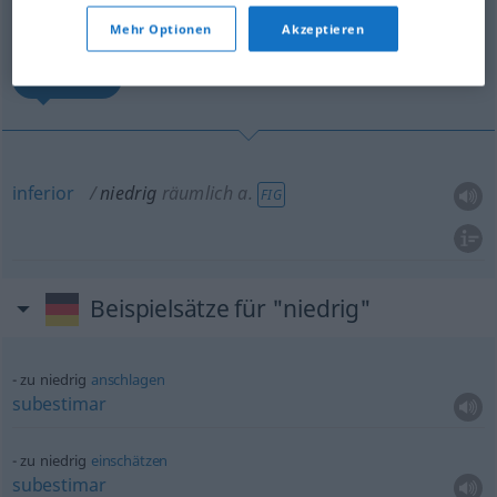
Übersicht aller Übersetzungen
(Für mehr Details die Übersetzung anklicken/antippen)
Mehr Optionen
Akzeptieren
inferior
inferior
niedrig
räumlich
a.
FIG
Beispielsätze für "niedrig"
zu niedrig
anschlagen
subestimar
zu niedrig
einschätzen
subestimar